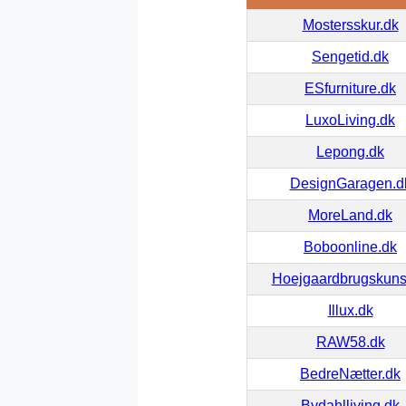
Mostersskur.dk
Sengetid.dk
ESfurniture.dk
LuxoLiving.dk
Lepong.dk
DesignGaragen.d
MoreLand.dk
Boboonline.dk
Hoejgaardbrugskuns
Illux.dk
RAW58.dk
BedreNætter.dk
Bydahlliving.dk