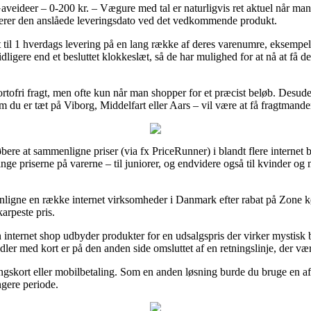
eideer – 0-200 kr. – Vægure med tal er naturligvis ret aktuel når man 
rollerer den anslåede leveringsdato ved det vedkommende produkt.
t til 1 hverdags levering på en lang række af deres varenumre, eksempe
 tidligere end et besluttet klokkeslæt, så de har mulighed for at nå at få 
ortofri fragt, men ofte kun når man shopper for et præcist beløb. Desude
m du er tæt på Viborg, Middelfart eller Aars – vil være at få fragtmanden
øbere at sammenligne priser (via fx PriceRunner) i blandt flere internet 
ringe priserne på varerne – til juniorer, og endvidere også til kvinder 
enligne en række internet virksomheder i Danmark efter rabat på Zone k
arpeste pris.
nternet shop udbyder produkter for en udsalgspris der virker mystisk 
ndler med kort er på den anden side omsluttet af en retningslinje, der v
ingskort eller mobilbetaling. Som en anden løsning burde du bruge en afb
ngere periode.