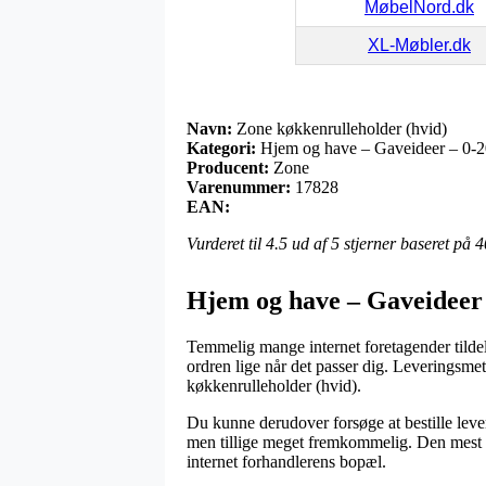
MøbelNord.dk
XL-Møbler.dk
Navn:
Zone køkkenrulleholder (hvid)
Kategori:
Hjem og have – Gaveideer – 0-2
Producent:
Zone
Varenummer:
17828
EAN:
Vurderet til
4.5
ud af 5 stjerner baseret på
4
Hjem og have – Gaveideer 
Temmelig mange internet foretagender tildele
ordren lige når det passer dig. Leveringsme
køkkenrulleholder (hvid).
Du kunne derudover forsøge at bestille leveri
men tillige meget fremkommelig. Den mest be
internet forhandlerens bopæl.