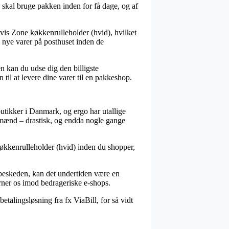
skal bruge pakken inden for få dage, og af
lvis Zone køkkenrulleholder (hvid), hvilket
de nye varer på posthuset inden de
n kan du udse dig den billigste
 til at levere dine varer til en pakkeshop.
butikker i Danmark, og ergo har utallige
og mænd – drastisk, og endda nogle gange
økkenrulleholder (hvid) inden du shopper,
beskeden, kan det undertiden være en
ærner os imod bedrageriske e-shops.
etalingsløsning fra fx ViaBill, for så vidt