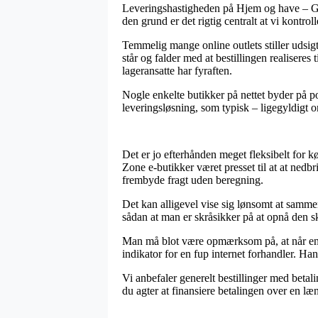
Leveringshastigheden på Hjem og have – Gav
den grund er det rigtig centralt at vi kont
Temmelig mange online outlets stiller udsig
står og falder med at bestillingen realiseres
lageransatte har fyraften.
Nogle enkelte butikker på nettet byder på p
leveringsløsning, som typisk – ligegyldigt o
Det er jo efterhånden meget fleksibelt for k
Zone e-butikker været presset til at at nedb
frembyde fragt uden beregning.
Det kan alligevel vise sig lønsomt at samm
sådan at man er skråsikker på at opnå den sk
Man må blot være opmærksom på, at når en i
indikator for en fup internet forhandler. Ha
Vi anbefaler generelt bestillinger med betal
du agter at finansiere betalingen over en læ