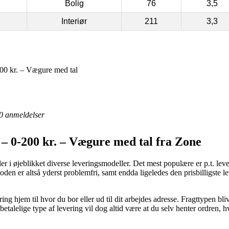
Bolig
76
3,5
Interiør
211
3,3
00 kr. – Vægure med tal
0
anmeldelser
– 0-200 kr. – Vægure med tal fra Zone
r i øjeblikket diverse leveringsmodeller. Det mest populære er p.t. leve
toden er altså yderst problemfri, samt endda ligeledes den prisbilligste
ng hjem til hvor du bor eller ud til dit arbejdes adresse. Fragttypen bli
talelige type af levering vil dog altid være at du selv henter ordren, 