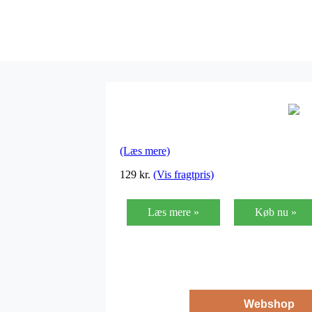
(Læs mere)
129
kr.
(Vis fragtpris)
Læs mere »
Køb nu »
Webshop