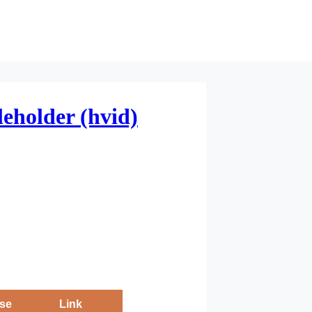
eholder (hvid)
se
Link