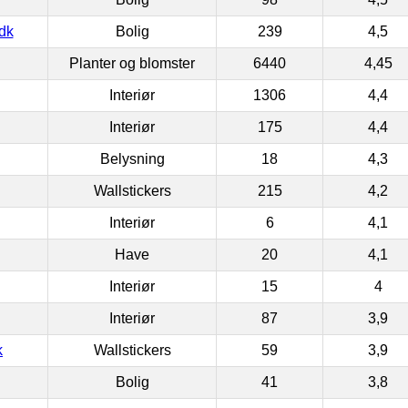
dk
Bolig
239
4,5
Planter og blomster
6440
4,45
Interiør
1306
4,4
Interiør
175
4,4
Belysning
18
4,3
Wallstickers
215
4,2
Interiør
6
4,1
Have
20
4,1
Interiør
15
4
Interiør
87
3,9
k
Wallstickers
59
3,9
Bolig
41
3,8