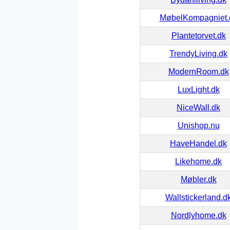
MøbelKompagniet.
Plantetorvet.dk
TrendyLiving.dk
ModernRoom.dk
LuxLight.dk
NiceWall.dk
Unishop.nu
HaveHandel.dk
Likehome.dk
Møbler.dk
Wallstickerland.d
Nordlyhome.dk