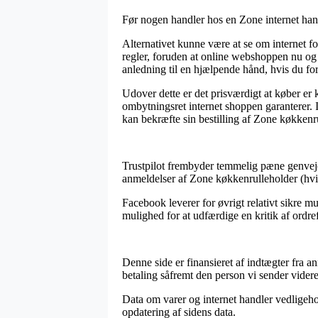
Før nogen handler hos en Zone internet han
Alternativet kunne være at se om internet for
regler, foruden at online webshoppen nu og
anledning til en hjælpende hånd, hvis du fo
Udover dette er det prisværdigt at køber er
ombytningsret internet shoppen garanterer. I 
kan bekræfte sin bestilling af Zone køkkenru
Trustpilot frembyder temmelig pæne genveje t
anmeldelser af Zone køkkenrulleholder (hvi
Facebook leverer for øvrigt relativt sikre m
mulighed for at udfærdige en kritik af ordre
Denne side er finansieret af indtægter fra a
betaling såfremt den person vi sender videre
Data om varer og internet handler vedligehol
opdatering af sidens data.