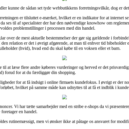
dler kunne de sådan set tyde webbutikkens forretningsvilkår, dog er de
retningen er tilsluttet e-mærket, hvilket er en indikator for at internet
 da ses til af specialister der har den nødvendige knowhow om reglemen
rvoldes problemstillinger i processen med din handel.
 klar over de mest aktuelle bestemmelser der gør sig gældende i forbin
den relation er det i øvrigt afgørende, at man til enhver tid bibeholder 
lleholder (hvid), hvad end du skal købe til en voksen eller et barn.
il at læse flere andre køberes vurderinger og herved er det prisværdigt
d) forud for at du færdiggør din shopping.
uligheder for at få indsigt i online firmaets kundefokus. I øvrigt er der
forløbet, hvilket på samme måde kan udnyttes til at få et indblik i kunde
nnoncer. Vi har tætte samarbejder med en stribe e-shops da vi præsenter
 foretager en handel.
des rutinemæssigt, men vi ønsker ikke at påtage os ansvaret for modifika