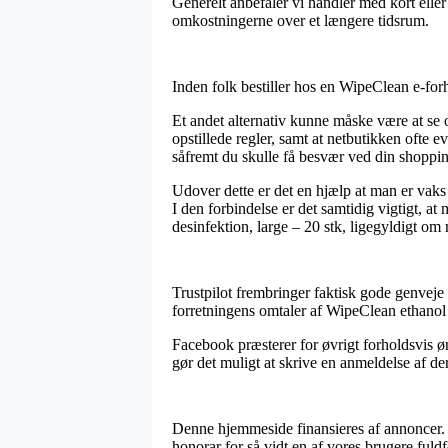
Generelt anbefaler vi handler med kort eller
omkostningerne over et længere tidsrum.
Inden folk bestiller hos en WipeClean e-forh
Et andet alternativ kunne måske være at se 
opstillede regler, samt at netbutikken ofte 
såfremt du skulle få besvær ved din shoppi
Udover dette er det en hjælp at man er vaks
I den forbindelse er det samtidig vigtigt, 
desinfektion, large – 20 stk, ligegyldigt om
Trustpilot frembringer faktisk gode genveje 
forretningens omtaler af WipeClean ethanol 
Facebook præsterer for øvrigt forholdsvis øn
gør det muligt at skrive en anmeldelse af de
Denne hjemmeside finansieres af annoncer. V
honorar for så vidt en af vores brugere fuldf