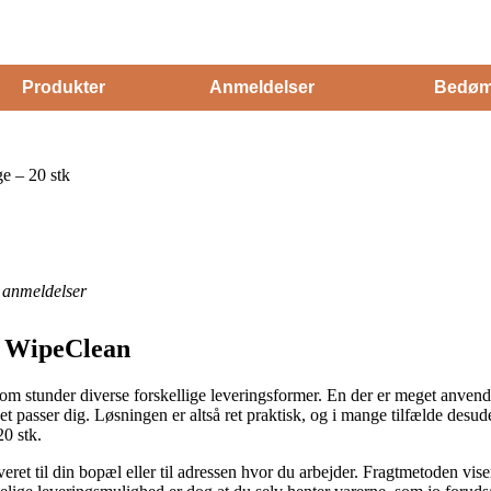
Produkter
Anmeldelser
Bedøm
e – 20 stk
anmeldelser
ra WipeClean
u om stunder diverse forskellige leveringsformer. En der er meget anve
 passer dig. Løsningen er altså ret praktisk, og i mange tilfælde desude
20 stk.
ret til din bopæl eller til adressen hvor du arbejder. Fragtmetoden viser