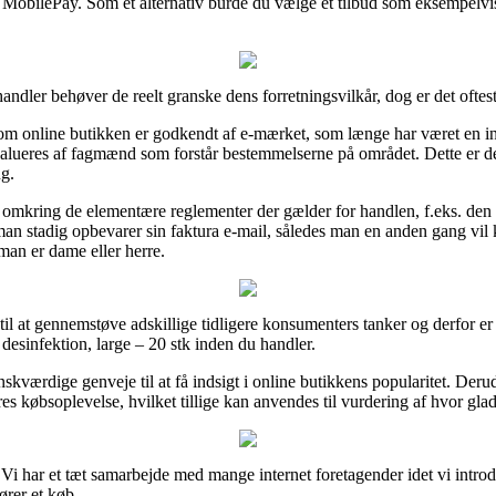
 MobilePay. Som et alternativ burde du vælge et tilbud som eksempelvis V
andler behøver de reelt granske dens forretningsvilkår, dog er det oftes
om online butikken er godkendt af e-mærket, som længe har været en ind
evalueres af fagmænd som forstår bestemmelserne på området. Dette er des
ng.
 omkring de elementære reglementer der gælder for handlen, f.eks. den b
at man stadig opbevarer sin faktura e-mail, således man en anden gang v
 man er dame eller herre.
til at gennemstøve adskillige tidligere konsumenters tanker og derfor er
desinfektion, large – 20 stk inden du handler.
skværdige genveje til at få indsigt i online butikkens popularitet. Deru
res købsoplevelse, hvilket tillige kan anvendes til vurdering af hvor gla
i har et tæt samarbejde med mange internet foretagender idet vi introd
ører et køb.