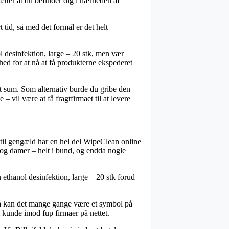
ætter at du befinder dig i nærheden af
tid, så med det formål er det helt
 desinfektion, large – 20 stk, men vær
ghed for at nå at få produkterne ekspederet
at sum. Som alternativ burde du gribe den
 vil være at få fragtfirmaet til at levere
 til gengæld har en hel del WipeClean online
er og damer – helt i bund, og endda nogle
 ethanol desinfektion, large – 20 stk forud
 så kan det mange gange være et symbol på
 kunde imod fup firmaer på nettet.