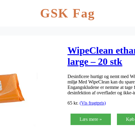
GSK Fag
WipeClean ethan
large – 20 stk
Desinficere hurtigt og nemt med Wi
miljø Med WipeClean kan du spare 
Engangskludene er nemme at tage fra
desinfektion af overflader og ikke-
65
kr.
(Vis fragtpris)
Læs mere »
Køb 