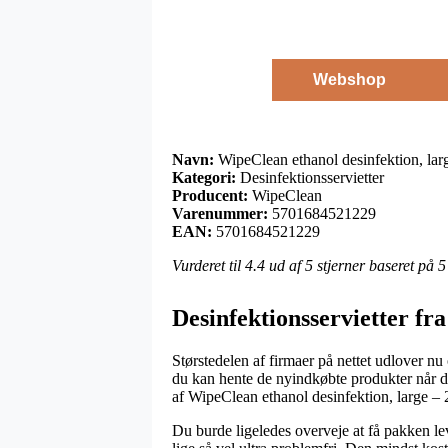
Webshop
Navn:
WipeClean ethanol desinfektion, larg
Kategori:
Desinfektionsservietter
Producent:
WipeClean
Varenummer:
5701684521229
EAN:
5701684521229
Vurderet til
4.4
ud af 5 stjerner baseret på
5
Desinfektionsservietter f
Størstedelen af firmaer på nettet udlover n
du kan hente de nyindkøbte produkter når det
af WipeClean ethanol desinfektion, large – 
Du burde ligeledes overveje at få pakken leve