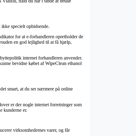
iaBill, ifald du har i sinde at betale
t ikke specielt ophidsende.
ikator for at e-forhandleren opretholder de
uden en god lejlighed til at få hjælp,
yttepolitik internet forhandleren anvender.
il kunne bevidne købet af WipeClean ethanol
 det smart, at du ser nærmere på online
dover er der nogle internet forretninger som
de kunderne er.
ucerer virksomhedernes varer, og får