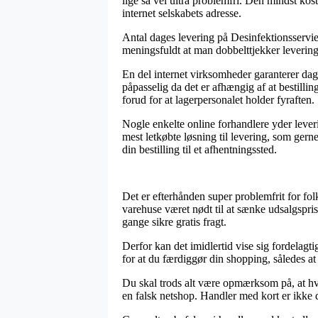
lige så vel ultra problemfri. Den mindst kos
internet selskabets adresse.
Antal dages levering på Desinfektionsservie
meningsfuldt at man dobbelttjekker levering
En del internet virksomheder garanterer dag
påpasselig da det er afhængig af at bestilli
forud for at lagerpersonalet holder fyraften.
Nogle enkelte online forhandlere yder leveri
mest letkøbte løsning til levering, som gern
din bestilling til et afhentningssted.
Det er efterhånden super problemfrit for fo
varehuse været nødt til at sænke udsalgsprise
gange sikre gratis fragt.
Derfor kan det imidlertid vise sig fordelagt
for at du færdiggør din shopping, således at 
Du skal trods alt være opmærksom på, at hv
en falsk netshop. Handler med kort er ikke 