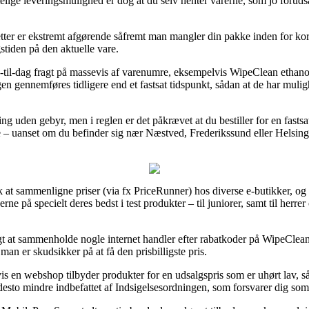
telige leveringsmulighed er dog at du selv henter varerne, som jo foruds
tter er ekstremt afgørende såfremt man mangler din pakke inden for kort 
stiden på den aktuelle vare.
-til-dag fragt på massevis af varenumre, eksempelvis WipeClean ethanol
ngen gennemføres tidligere end et fastsat tidspunkt, sådan at de har muli
ng uden gebyr, men i reglen er det påkrævet at du bestiller for en fasts
e – uanset om du befinder sig nær Næstved, Frederikssund eller Helsinge –
lk at sammenligne priser (via fx PriceRunner) hos diverse e-butikker, og
rne på specielt deres bedst i test produkter – til juniorer, samt til herr
igt at sammenholde nogle internet handler efter rabatkoder på WipeClean
man er skudsikker på at få den prisbilligste pris.
is en webshop tilbyder produkter for en udsalgspris som er uhørt lav,
desto mindre indbefattet af Indsigelsesordningen, som forsvarer dig som