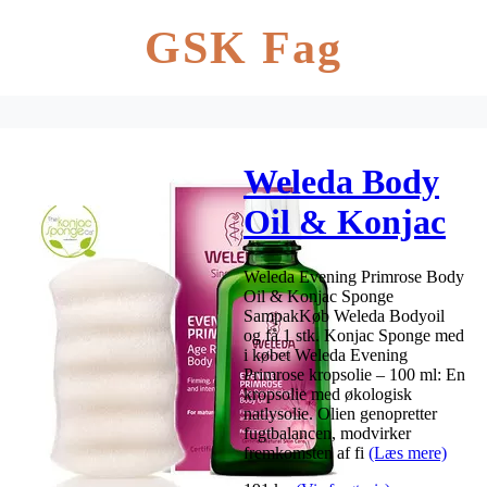
GSK Fag
Weleda Body
Oil & Konjac
Sponge
Weleda Evening Primrose Body
Sampak – 100
Oil & Konjac Sponge
SampakKøb Weleda Bodyoil
ml.
og få 1 stk. Konjac Sponge med
i købet Weleda Evening
Primrose kropsolie – 100 ml: En
kropsolie med økologisk
natlysolie. Olien genopretter
fugtbalancen, modvirker
fremkomsten af fi
(Læs mere)