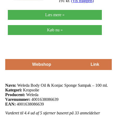
191
kr.
(Vis fragtpris)
Læs mere »
Køb nu »
Webshop
Link
Navn:
Weleda Body Oil & Konjac Sponge Sampak – 100 ml.
Kategori:
Kropsolie
Producent:
Weleda
Varenummer:
4001638086639
EAN:
4001638086639
Vurderet til
4.4
ud af 5 stjerner baseret på
33
anmeldelser