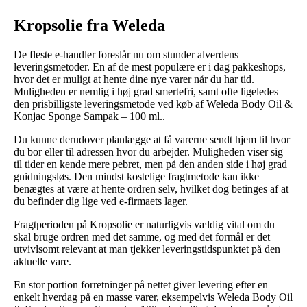
Kropsolie fra Weleda
De fleste e-handler foreslår nu om stunder alverdens
leveringsmetoder. En af de mest populære er i dag pakkeshops,
hvor det er muligt at hente dine nye varer når du har tid.
Muligheden er nemlig i høj grad smertefri, samt ofte ligeledes
den prisbilligste leveringsmetode ved køb af Weleda Body Oil &
Konjac Sponge Sampak – 100 ml..
Du kunne derudover planlægge at få varerne sendt hjem til hvor
du bor eller til adressen hvor du arbejder. Muligheden viser sig
til tider en kende mere pebret, men på den anden side i høj grad
gnidningsløs. Den mindst kostelige fragtmetode kan ikke
benægtes at være at hente ordren selv, hvilket dog betinges af at
du befinder dig lige ved e-firmaets lager.
Fragtperioden på Kropsolie er naturligvis vældig vital om du
skal bruge ordren med det samme, og med det formål er det
utvivlsomt relevant at man tjekker leveringstidspunktet på den
aktuelle vare.
En stor portion forretninger på nettet giver levering efter en
enkelt hverdag på en masse varer, eksempelvis Weleda Body Oil