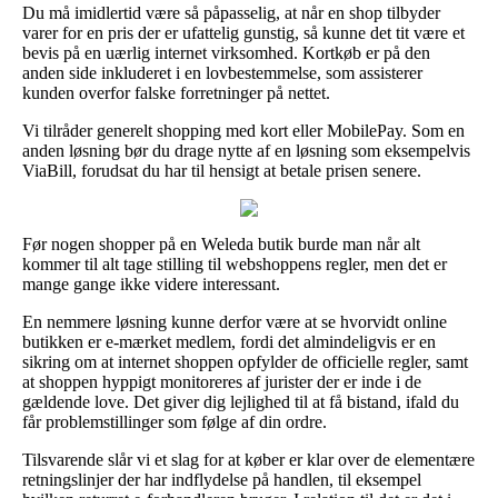
Du må imidlertid være så påpasselig, at når en shop tilbyder
varer for en pris der er ufattelig gunstig, så kunne det tit være et
bevis på en uærlig internet virksomhed. Kortkøb er på den
anden side inkluderet i en lovbestemmelse, som assisterer
kunden overfor falske forretninger på nettet.
Vi tilråder generelt shopping med kort eller MobilePay. Som en
anden løsning bør du drage nytte af en løsning som eksempelvis
ViaBill, forudsat du har til hensigt at betale prisen senere.
Før nogen shopper på en Weleda butik burde man når alt
kommer til alt tage stilling til webshoppens regler, men det er
mange gange ikke videre interessant.
En nemmere løsning kunne derfor være at se hvorvidt online
butikken er e-mærket medlem, fordi det almindeligvis er en
sikring om at internet shoppen opfylder de officielle regler, samt
at shoppen hyppigt monitoreres af jurister der er inde i de
gældende love. Det giver dig lejlighed til at få bistand, ifald du
får problemstillinger som følge af din ordre.
Tilsvarende slår vi et slag for at køber er klar over de elementære
retningslinjer der har indflydelse på handlen, til eksempel