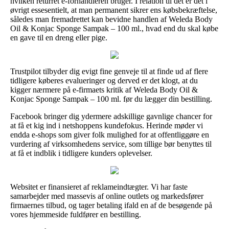
hvilken returret e-forhandleren bruger. I relation til det er det i
øvrigt essesentielt, at man permanent sikrer ens købsbekræftelse,
således man fremadrettet kan bevidne handlen af Weleda Body
Oil & Konjac Sponge Sampak – 100 ml., hvad end du skal købe
en gave til en dreng eller pige.
Trustpilot tilbyder dig evigt fine genveje til at finde ud af flere
tidligere køberes evalueringer og derved er det klogt, at du
kigger nærmere på e-firmaets kritik af Weleda Body Oil &
Konjac Sponge Sampak – 100 ml. før du lægger din bestilling.
Facebook bringer dig ydermere adskillige gavnlige chancer for
at få et kig ind i netshoppens kundefokus. Herinde møder vi
endda e-shops som giver folk mulighed for at offentliggøre en
vurdering af virksomhedens service, som tillige bør benyttes til
at få et indblik i tidligere kunders oplevelser.
Websitet er finansieret af reklameindtægter. Vi har faste
samarbejder med massevis af online outlets og markedsfører
firmaernes tilbud, og tager betaling ifald en af de besøgende på
vores hjemmeside fuldfører en bestilling.