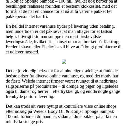
& Konjac Sponge Sampak – 100 ml., hvilket dog beroer på at
bestillingen realiseres forinden et bestemt klokkeslæt, med det
formål at de har en chance for at nå at få varerne pakket før
pakkepersonalet har fri.
En hel del internet varehuse byder på levering uden betaling,
men undertiden er det påkrævet at man aftager for et fastsat
beløb. I øvrigt bør man snuppe den mest prisbevidste
leveringsmåde, hvilket tit – uanset om man bor tæt på Taastrup,
Frederikshavn eller Ebeltoft – vil blive at få bragt produkterne til
et udleveringssted.
Det er jo virkelig bekvemt for almindelige dødelige at finde de
bedste priser fra diverse online varehuse, og med det motiv har
de fleste Weleda internet firmaer været tvunget til at nedbringe
salgspriserne på produkterne – til drenge og piger, og ligeledes
også til damer og herrer – eftertrykkeligt, og endda nogle gange
frembyde portofri levering.
Det kan trods alt være nyttigt at kontrollere visse online shops
efter udsalg på Weleda Body Oil & Konjac Sponge Sampak –
100 ml. forinden du handler, sådan at du er sikker på at få den
mindst kostelige pris.