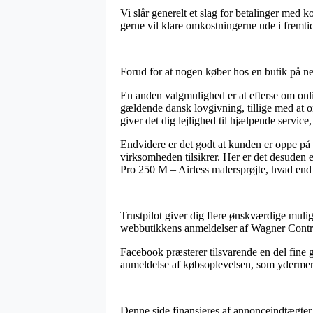
Vi slår generelt et slag for betalinger med 
gerne vil klare omkostningerne ude i fremti
Forud for at nogen køber hos en butik på ne
En anden valgmulighed er at efterse om online
gældende dansk lovgivning, tillige med at o
giver det dig lejlighed til hjælpende service
Endvidere er det godt at kunden er oppe på
virksomheden tilsikrer. Her er det desuden 
Pro 250 M – Airless malersprøjte, hvad end 
Trustpilot giver dig flere ønskværdige muli
webbutikkens anmeldelser af Wagner Control
Facebook præsterer tilsvarende en del fine g
anmeldelse af købsoplevelsen, som ydermere 
Denne side finansieres af annonceindtægter.