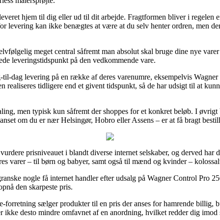
less malersprøjte.
everet hjem til dig eller ud til dit arbejde. Fragtformen bliver i regelen
r levering kan ikke benægtes at være at du selv henter ordren, men de
vfølgelig meget central såfremt man absolut skal bruge dine nye varer ø
entede leveringstidspunkt på den vedkommende vare.
g-til-dag levering på en række af deres varenumre, eksempelvis Wagner
n realiseres tidligere end et givent tidspunkt, så de har udsigt til at kun
ling, men typisk kun såfremt der shoppes for et konkret beløb. I øvrigt b
uanset om du er nær Helsingør, Hobro eller Assens – er at få bragt bestil
 vurdere prisniveauet i blandt diverse internet selskaber, og derved har d
es varer – til børn og babyer, samt også til mænd og kvinder – kolossal
ranske nogle få internet handler efter udsalg på Wagner Control Pro 25
 opnå den skarpeste pris.
rretning sælger produkter til en pris der anses for hamrende billig, bur
er ikke desto mindre omfavnet af en anordning, hvilket redder dig imod 