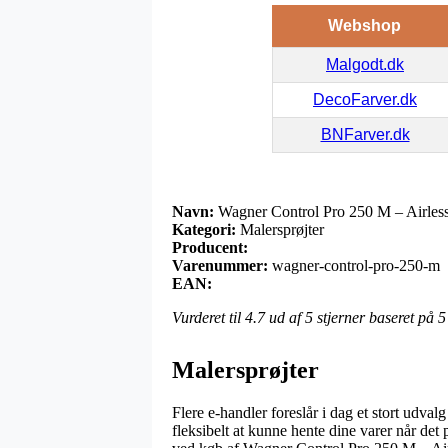
Webshop
Malgodt.dk
DecoFarver.dk
BNFarver.dk
Navn:
Wagner Control Pro 250 M – Airless
Kategori:
Malersprøjter
Producent:
Varenummer:
wagner-control-pro-250-m
EAN:
Vurderet til
4.7
ud af 5 stjerner baseret på
5
Malersprøjter
Flere e-handler foreslår i dag et stort udval
fleksibelt at kunne hente dine varer når de