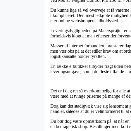
ved køb af Wagner Control Pro 250 M – Air
Du kunne lige så vel overveje at få varerne l
ukompliceret. Den mest letkøbte mulighed fo
nær online webshoppens tilholdssted.
Leveringsdygtigheden på Malersprøjter er sel
forholdsvis klogt at man efterser det forv
Masser af internet forhandlere præsterer da
men vær obs på at det stiller krav om at orde
logistikansatte holder fyraften.
En række e-butikker tilbyder fragt uden beta
leveringsudgave, som i de fleste tilfælde – 
Det er i dag ret så overkommeligt for alle at
være med at tvinge priserne på mange af der
Dog kan det stadigvæk vise sig lønsomt at g
handler, således at du er velinformeret til at
Du bør dog være opmærksom på, at når en e-fo
en bedragerisk shop. Bestillinger med kort 