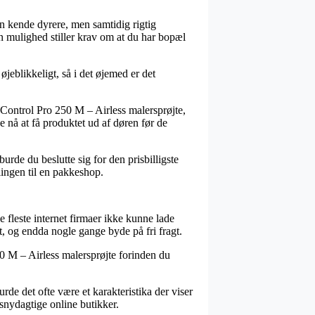
 en kende dyrere, men samtidig rigtig
n mulighed stiller krav om at du har bopæl
jeblikkeligt, så i det øjemed er det
 Control Pro 250 M – Airless malersprøjte,
ne nå at få produktet ud af døren før de
urde du beslutte sig for den prisbilligste
lingen til en pakkeshop.
e fleste internet firmaer ikke kunne lade
t, og endda nogle gange byde på fri fragt.
0 M – Airless malersprøjte forinden du
de det ofte være et karakteristika der viser
snydagtige online butikker.