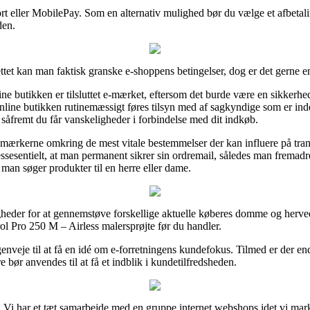
kort eller MobilePay. Som en alternativ mulighed bør du vælge et afbetal
den.
ttet kan man faktisk granske e-shoppens betingelser, dog er det gerne 
 butikken er tilsluttet e-mærket, eftersom det burde være en sikkerhed fo
nline butikken rutinemæssigt føres tilsyn med af sagkyndige som er ind
, såfremt du får vanskeligheder i forbindelse med dit indkøb.
 mærkerne omkring de mest vitale bestemmelser der kan influere på tra
essesentielt, at man permanent sikrer sin ordremail, således man fremad
man søger produkter til en herre eller dame.
gheder for at gennemstøve forskellige aktuelle køberes domme og herved
 Pro 250 M – Airless malersprøjte før du handler.
enveje til at få en idé om e-forretningens kundefokus. Tilmed er der end
bør anvendes til at få et indblik i kundetilfredsheden.
 Vi har et tæt samarbejde med en gruppe internet webshops idet vi mark