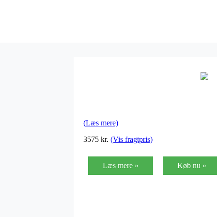
(Læs mere)
3575
kr.
(Vis fragtpris)
Læs mere »
Køb nu »