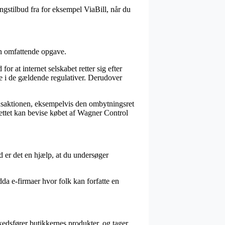
ingstilbud fra for eksempel ViaBill, når du
en omfattende opgave.
r at internet selskabet retter sig efter
e i de gældende regulativer. Derudover
nsaktionen, eksempelvis den ombytningsret
rettet kan bevise købet af Wagner Control
 er det en hjælp, at du undersøger
da e-firmaer hvor folk kan forfatte en
edsfører butikkernes produkter, og tager