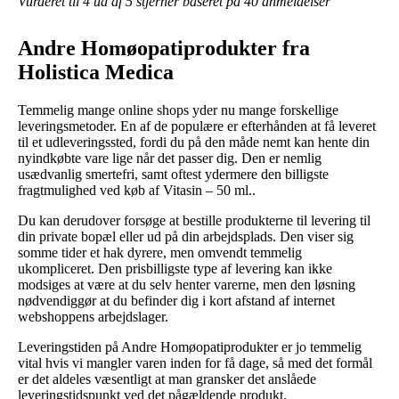
Vurderet til
4
ud af 5 stjerner baseret på
40
anmeldelser
Andre Homøopatiprodukter fra
Holistica Medica
Temmelig mange online shops yder nu mange forskellige
leveringsmetoder. En af de populære er efterhånden at få leveret
til et udleveringssted, fordi du på den måde nemt kan hente din
nyindkøbte vare lige når det passer dig. Den er nemlig
usædvanlig smertefri, samt oftest ydermere den billigste
fragtmulighed ved køb af Vitasin – 50 ml..
Du kan derudover forsøge at bestille produkterne til levering til
din private bopæl eller ud på din arbejdsplads. Den viser sig
somme tider et hak dyrere, men omvendt temmelig
ukompliceret. Den prisbilligste type af levering kan ikke
modsiges at være at du selv henter varerne, men den løsning
nødvendiggør at du befinder dig i kort afstand af internet
webshoppens arbejdslager.
Leveringstiden på Andre Homøopatiprodukter er jo temmelig
vital hvis vi mangler varen inden for få dage, så med det formål
er det aldeles væsentligt at man gransker det anslåede
leveringstidspunkt ved det pågældende produkt.