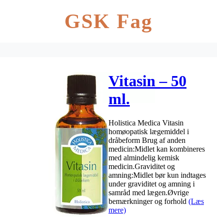
GSK Fag
Vitasin – 50
ml.
Holistica Medica Vitasin
homøopatisk lægemiddel i
dråbeform Brug af anden
medicin:Midlet kan kombineres
med almindelig kemisk
medicin.Graviditet og
amning:Midlet bør kun indtages
under graviditet og amning i
samråd med lægen.Øvrige
bemærkninger og forhold
(Læs
mere)