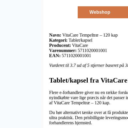
Webshop
Navn:
VitaCare Tempeltræ – 120 kap
Kategori:
Tablet/kapsel
Producent:
VitaCare
Varenummer:
5711020001001
EAN:
5711020001001
Vurderet til
3.7
ud af 5 stjerner baseret på
3
Tablet/kapsel fra VitaCare
Flere e-forhandlere giver nu en række forske
nyindkøbte vare lige præcis når det passer 
af VitaCare Tempeltræ – 120 kap.
Du bør alternativt tænke over at få produkter
ultra praktisk. Den prisbilligste leveringsm
forhandlerens hjemsted.