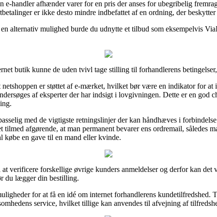
en e-handler afhænder varer for en pris der anses for ubegribelig frem
tbetalinger er ikke desto mindre indbefattet af en ordning, der beskytte
 en alternativ mulighed burde du udnytte et tilbud som eksempelvis ViaB
net butik kunne de uden tvivl tage stilling til forhandlerens betingelser
netshoppen er støttet af e-mærket, hvilket bør være en indikator for at i
undersøges af eksperter der har indsigt i lovgivningen. Dette er en god ch
ing.
passelig med de vigtigste retningslinjer der kan håndhæves i forbindels
t tilmed afgørende, at man permanent bevarer ens ordremail, således m
 købe en gave til en mand eller kvinde.
 at verificere forskellige øvrige kunders anmeldelser og derfor kan det 
 du lægger din bestilling.
 muligheder for at få en idé om internet forhandlerens kundetilfredshe
somhedens service, hvilket tillige kan anvendes til afvejning af tilfred