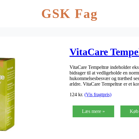
GSK Fag
VitaCare Tempe
VitaCare Tempeltræ indeholder ekst
bidrager til at vedligeholde en 
hukommelsesbesvær og træthed ses of
ældre. VitaCare Tempeltræ er et ko
124
kr.
(Vis fragtpris)
Læs mere »
Køb 