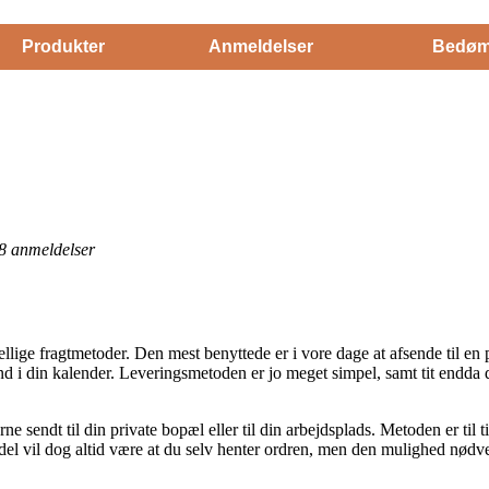
Produkter
Anmeldelser
Bedøm
8
anmeldelser
llige fragtmetoder. Den mest benyttede er i vore dage at afsende til en 
ind i din kalender. Leveringsmetoden er jo meget simpel, samt tit endda
ne sendt til din private bopæl eller til din arbejdsplads. Metoden er til 
odel vil dog altid være at du selv henter ordren, men den mulighed nødv