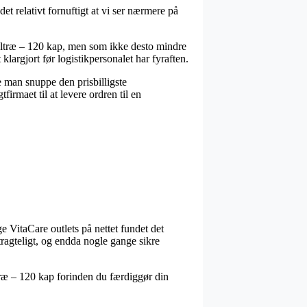
 relativt fornuftigt at vi ser nærmere på
eltræ – 120 kap, men som ikke desto mindre
klargjort før logistikpersonalet har fyraften.
e man snuppe den prisbilligste
irmaet til at levere ordren til en
e VitaCare outlets på nettet fundet det
tragteligt, og endda nogle gange sikre
træ – 120 kap forinden du færdiggør din