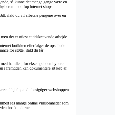
ragende, så kunne det mange gange være en
r køberen imod fup internet shops.
ill, ifald du vil afbetale pengene over en
, men det er oftest et tidskrævende arbejde.
nternet butikken efterfølger de opstillede
ance for støtte, ifald du får
e med handlen, for eksempel den bytteret
an i fremtiden kan dokumentere sit køb af
være til hjælp, at du besigtiger webshoppens
d. Tilmed ses mange online virksomheder som
sheden hos kunderne.