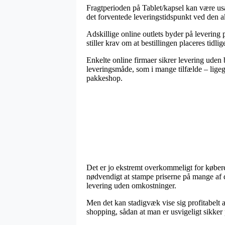
Fragtperioden på Tablet/kapsel kan være usæ
det forventede leveringstidspunkt ved den ak
Adskillige online outlets byder på leveri
stiller krav om at bestillingen placeres tidli
Enkelte online firmaer sikrer levering uden 
leveringsmåde, som i mange tilfælde – ligegyl
pakkeshop.
Det er jo ekstremt overkommeligt for købere 
nødvendigt at stampe priserne på mange af de
levering uden omkostninger.
Men det kan stadigvæk vise sig profitabelt 
shopping, sådan at man er usvigeligt sikker p