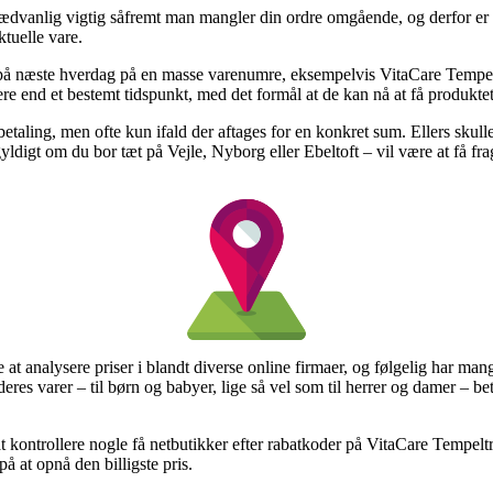
dvanlig vigtig såfremt man mangler din ordre omgående, og derfor er det
tuelle vare.
ng på næste hverdag på en masse varenumre, eksempelvis VitaCare Temp
gere end et bestemt tidspunkt, med det formål at de kan nå at få produktet 
betaling, men ofte kun ifald der aftages for en konkret sum. Ellers skull
digt om du bor tæt på Vejle, Nyborg eller Ebeltoft – vil være at få fragtf
at analysere priser i blandt diverse online firmaer, og følgelig har mang
res varer – til børn og babyer, lige så vel som til herrer og damer – be
at kontrollere nogle få netbutikker efter rabatkoder på VitaCare Tempel
å at opnå den billigste pris.