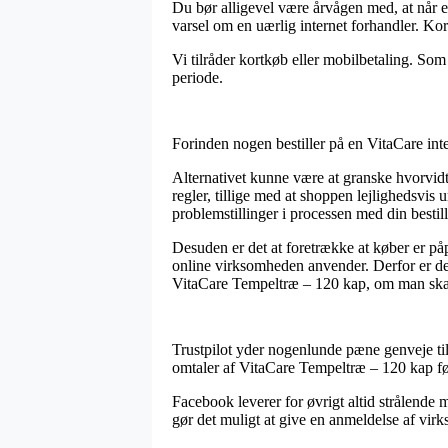
Du bør alligevel være årvågen med, at når 
varsel om en uærlig internet forhandler. Kor
Vi tilråder kortkøb eller mobilbetaling. Som
periode.
Forinden nogen bestiller på en VitaCare inter
Alternativet kunne være at granske hvorvidt 
regler, tillige med at shoppen lejlighedsvis 
problemstillinger i processen med din bestill
Desuden er det at foretrække at køber er på
online virksomheden anvender. Derfor er de
VitaCare Tempeltræ – 120 kap, om man skal
Trustpilot yder nogenlunde pæne genveje til
omtaler af VitaCare Tempeltræ – 120 kap før
Facebook leverer for øvrigt altid strålende
gør det muligt at give en anmeldelse af virk