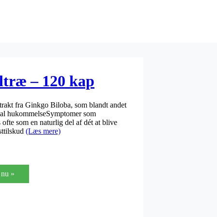
ltræ – 120 kap
rakt fra Ginkgo Biloba, som blandt andet
normal hukommelseSymptomer som
te som en naturlig del af dét at blive
sttilskud
(Læs mere)
nu »