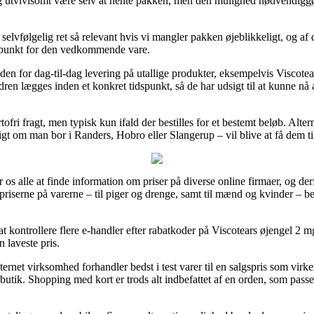
dog utvivlsomt være selv at hente pakken, men den mulighed nødvendiggør
lvfølgelig ret så relevant hvis vi mangler pakken øjeblikkeligt, og af
dspunkt for den vedkommende vare.
en for dag-til-dag levering på utallige produkter, eksempelvis Viscote
en lægges inden et konkret tidspunkt, så de har udsigt til at kunne nå 
ofri fragt, men typisk kun ifald der bestilles for et bestemt beløb. Altern
t om man bor i Randers, Hobro eller Slangerup – vil blive at få dem til 
or os alle at finde information om priser på diverse online firmaer, og der
riserne på varerne – til piger og drenge, samt til mænd og kvinder – be
 at kontrollere flere e-handler efter rabatkoder på Viscotears øjengel 2 
n laveste pris.
ternet virksomhed forhandler bedst i test varer til en salgspris som virk
butik. Shopping med kort er trods alt indbefattet af en orden, som pass