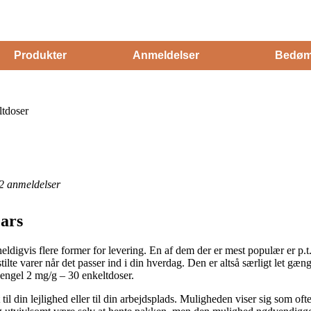
Produkter
Anmeldelser
Bedøm
ltdoser
2
anmeldelser
ars
 heldigvis flere former for levering. En af dem der er mest populær er p.
ilte varer når det passer ind i din hverdag. Den er altså særligt let g
jengel 2 mg/g – 30 enkeltdoser.
l din lejlighed eller til din arbejdsplads. Muligheden viser sig som ofte