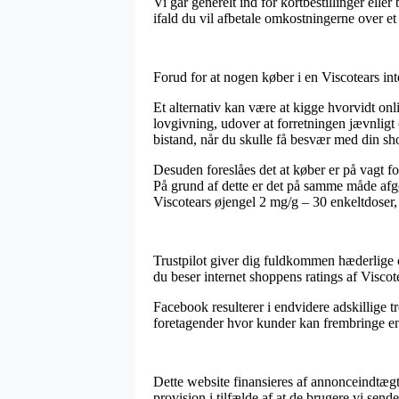
Vi går generelt ind for kortbestillinger el
ifald du vil afbetale omkostningerne over et
Forud for at nogen køber i en Viscotears int
Et alternativ kan være at kigge hvorvidt onli
lovgivning, udover at forretningen jævnli
bistand, når du skulle få besvær med din sh
Desuden foreslåes det at køber er på vagt fo
På grund af dette er det på samme måde afgø
Viscotears øjengel 2 mg/g – 30 enkeltdoser,
Trustpilot giver dig fuldkommen hæderlige c
du beser internet shoppens ratings af Visco
Facebook resulterer i endvidere adskillige t
foretagender hvor kunder kan frembringe en 
Dette website finansieres af annonceindtægt
provision i tilfælde af at de brugere vi sende