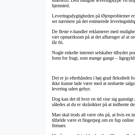
smertefri. Den billigste leveringstype vil 
hjemsted.
Leveringsdygtigheden på Øjenproblemer er se
ser nærmere på det estimerede leveringsti
De fleste e-handler reklamerer med mulighed
vær opmærksom på at det afhænger af at ordr
får fri.
Nogle enkelte internet selskaber tilbyder port
form for fragt, som mange gange – ligegyldig
Det er jo efterhånden i høj grad fleksibelt f
ikke kunne lade være med at nedsætte salgsp
levering uden gebyr.
Dog kan det til hver en tid vise sig gunstigt
således at du er skråsikker på at indhente de
Man skal trods alt være obs på, at hvis en in
tilfælde være et fingerpeg om en fup online 
firmaer.