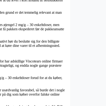
 at du lever i kort afstand af netbutikkens
 den grund er det temmelig relevant at man
ars øjengel 2 mg/g – 30 enkeltdoser, men
at få pakken ekspederet før de pakkeansatte
ativt bør du beslutte sig for den billigste
at køre dine varer til et afhentningssted.
for har adskillige Viscotears online firmaer
tragteligt, og endda nogle gange præstere
mg/g – 30 enkeltdoser forud for at du køber,
er usædvanlig favorabel, så burde det i nogle
er på dig som køber overfor falske online