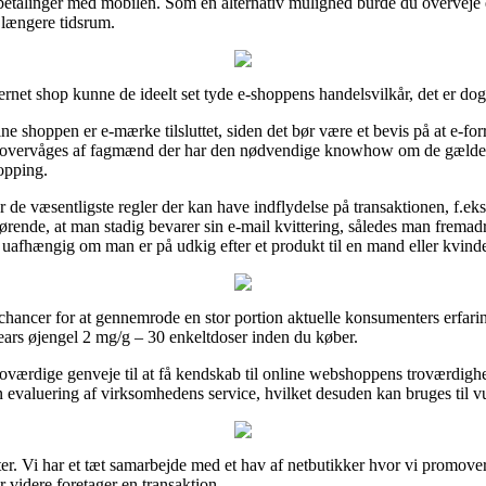
ler betalinger med mobilen. Som en alternativ mulighed burde du overveje
 længere tidsrum.
ernet shop kunne de ideelt set tyde e-shoppens handelsvilkår, det er dog
ne shoppen er e-mærke tilsluttet, siden det bør være et bevis på at e-forr
gt overvåges af fagmænd der har den nødvendige knowhow om de gælden
opping.
r de væsentligste regler der kan have indflydelse på transaktionen, f.eks
rende, at man stadig bevarer sin e-mail kvittering, således man fremad
 uafhængig om man er på udkig efter et produkt til en mand eller kvind
hancer for at gennemrode en stor portion aktuelle konsumenters erfarin
tears øjengel 2 mg/g – 30 enkeltdoser inden du køber.
roværdige genveje til at få kendskab til online webshoppens troværdighe
evaluering af virksomhedens service, hvilket desuden kan bruges til vu
er. Vi har et tæt samarbejde med et hav af netbutikker hvor vi promover
r videre foretager en transaktion.