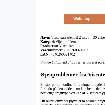
Webshop
Navn:
Viscotears øjengel 2 mg/g – 30 enke
Kategori:
Øjenproblemer
Producent:
Viscotears
Varenummer:
7046260021402
EAN:
7046260021402
Vurderet til
3.7
ud af 5 stjerner baseret på
1
Øjenproblemer fra Viscote
En stor portion online forretninger tilbyder
fordi du på den måde nemt kan hente de best
betalelige fragttype ved køb af Viscotears ø
Du burde omvendt prøve at få pakken bragt ti