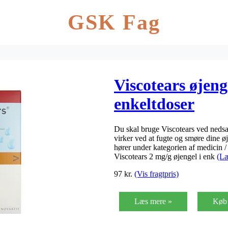
GSK Fag
Viscotears øjeng
enkeltdoser
Du skal bruge Viscotears ved nedsat
virker ved at fugte og smøre dine øj
hører under kategorien af medicin 
Viscotears 2 mg/g øjengel i enk
(Læ
97
kr.
(Vis fragtpris)
Læs mere »
Køb 