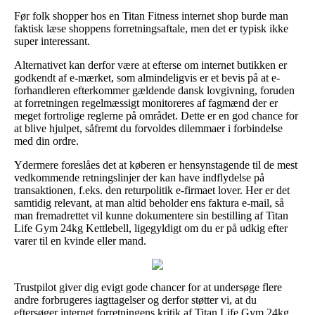
Før folk shopper hos en Titan Fitness internet shop burde man
faktisk læse shoppens forretningsaftale, men det er typisk ikke
super interessant.
Alternativet kan derfor være at efterse om internet butikken er
godkendt af e-mærket, som almindeligvis er et bevis på at e-
forhandleren efterkommer gældende dansk lovgivning, foruden
at forretningen regelmæssigt monitoreres af fagmænd der er
meget fortrolige reglerne på området. Dette er en god chance for
at blive hjulpet, såfremt du forvoldes dilemmaer i forbindelse
med din ordre.
Ydermere foreslåes det at køberen er hensynstagende til de mest
vedkommende retningslinjer der kan have indflydelse på
transaktionen, f.eks. den returpolitik e-firmaet lover. Her er det
samtidig relevant, at man altid beholder ens faktura e-mail, så
man fremadrettet vil kunne dokumentere sin bestilling af Titan
Life Gym 24kg Kettlebell, ligegyldigt om du er på udkig efter
varer til en kvinde eller mand.
Trustpilot giver dig evigt gode chancer for at undersøge flere
andre forbrugeres iagttagelser og derfor støtter vi, at du
eftersøger internet forretningens kritik af Titan Life Gym 24kg