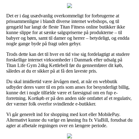
Det er i dag usædvanlig overkommeligt for forbrugerne at
prissammenligne i blandt diverse internet webshops, og til
gengæld har langt de fleste Titan Fitness online butikker ikke
kunne slippe for at sænke salgspriserne på produkterne – til
babyer og børn, samt til damer og herrer – betydeligt, og endda
nogle gange byde på fragt uden gebyr.
Trods dette kan det til hver en tid vise sig fordelagtigt at studere
forskellige internet virksomheder i Danmark efter udsalg på
Titan Life Gym 24kg Kettlebell før du gennemfører dit køb,
således at du er sikker på at få den laveste pris.
Du skal imidlertid være årvågen med, at når en webbutik
udbyder deres varer til en pris som anses for besynderligt billig,
kunne det i nogle tilfælde være et faresignal om en fup e-
forretning. Kortkøb er på den anden side omfattet af et regulativ,
der værner folk overfor svindlende e-butikker.
Vi går generelt ind for shopping med kort eller MobilePay.
Alternativt kunne du vælge en løsning fra fx ViaBill, forudsat du
agter at afbetale regningen over en længere periode.