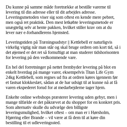
Du kunne på samme måde foretrække at bestille varerne til
levering til din adresse eller til dit arbejdes adresse.
Leveringsmetoden viser sig som oftest en kende mere pebret,
men også ret praktisk. Den mest letkøbte leveringsmetode er
unægtelig selv at hente pakken, hvilket stiller krav om at du
lever nær e-forhandlerens hjemsted.
Leveringstiden på Træningsudstyr || Kettlebell er naturligvis
virkelig vigtig når man står og skal bruge ordren om kort tid, så i
det øjemed er det ret så fornuftigt at man studerer tidshorisonten
for levering på den vedkommende vare.
En hel del forretninger på nettet frembyder levering på blot en
enkelt hverdag på mange varer, eksempelvis Titan Life Gym
24kg Kettlebell, som regnes ud fra at ordren køres igennem før
et fastsat klokkeslæt, sådan at de har udsigt til at kunne nå at få
varen ekspederet forud for at medarbejderne tager hjem.
Enkelte online webshops præsterer levering uden gebyr, men i
mange tilfælde er det påkrævet at du shopper for en konkret pris.
Som alternativ skulle du udvælge den billigste
leveringsmulighed, hvilket oftest – om man er i Hørsholm,
Hjørring eller Brande – vil være at få dem til at køre din
bestilling til et udleveringssted.