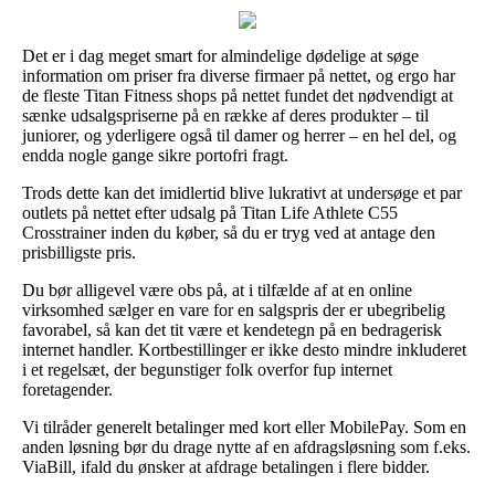
Det er i dag meget smart for almindelige dødelige at søge
information om priser fra diverse firmaer på nettet, og ergo har
de fleste Titan Fitness shops på nettet fundet det nødvendigt at
sænke udsalgspriserne på en række af deres produkter – til
juniorer, og yderligere også til damer og herrer – en hel del, og
endda nogle gange sikre portofri fragt.
Trods dette kan det imidlertid blive lukrativt at undersøge et par
outlets på nettet efter udsalg på Titan Life Athlete C55
Crosstrainer inden du køber, så du er tryg ved at antage den
prisbilligste pris.
Du bør alligevel være obs på, at i tilfælde af at en online
virksomhed sælger en vare for en salgspris der er ubegribelig
favorabel, så kan det tit være et kendetegn på en bedragerisk
internet handler. Kortbestillinger er ikke desto mindre inkluderet
i et regelsæt, der begunstiger folk overfor fup internet
foretagender.
Vi tilråder generelt betalinger med kort eller MobilePay. Som en
anden løsning bør du drage nytte af en afdragsløsning som f.eks.
ViaBill, ifald du ønsker at afdrage betalingen i flere bidder.