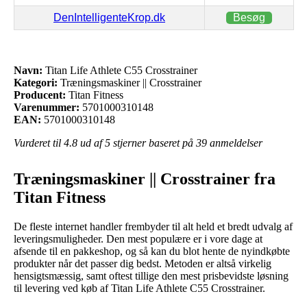
DenIntelligenteKrop.dk
Besøg
Navn:
Titan Life Athlete C55 Crosstrainer
Kategori:
Træningsmaskiner || Crosstrainer
Producent:
Titan Fitness
Varenummer:
5701000310148
EAN:
5701000310148
Vurderet til
4.8
ud af 5 stjerner baseret på
39
anmeldelser
Træningsmaskiner || Crosstrainer fra
Titan Fitness
De fleste internet handler frembyder til alt held et bredt udvalg af
leveringsmuligheder. Den mest populære er i vore dage at
afsende til en pakkeshop, og så kan du blot hente de nyindkøbte
produkter når det passer dig bedst. Metoden er altså virkelig
hensigtsmæssig, samt oftest tillige den mest prisbevidste løsning
til levering ved køb af Titan Life Athlete C55 Crosstrainer.