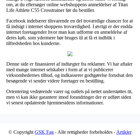
om, at du eftersøger online webshoppens anmeldelser af Titan
Life Athlete C55 Crosstrainer før du bestiller.
Facebook indebærer tilsvarende en del troværdige chancer for at
få indsigt i internet shoppens troværdighed. I øvrigt er der endda
internet foretagender hvor man kan udforme en anmeldelse af
deres køb, som ydermere bør bruges til at få et indblik i
tilfredsheden hos kunderne.
Denne side er finansieret af indtægter fra reklamer. Vi har aftaler
med mange internet selskaber i form af at vi publicerer
virksomhedernes tilbud, og indkasserer godtgørelse forudsat den
besøgende vi sender videre foretager en bestilling.
Orientering vedrørende varer og outlets på nettet understøttes tit,
men vi kan ikke garantere imod forandringer der er udført siden
vi senest opdaterede hjemmesidens informationer.
© Copyright
GSK Fag
- Alle rettigheder forbeholdes -
Artikler