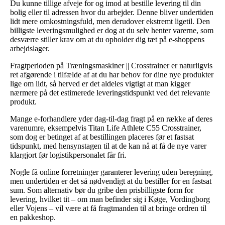
Du kunne tillige afveje for og imod at bestille levering til din
bolig eller til adressen hvor du arbejder. Denne bliver undertiden
lidt mere omkostningsfuld, men derudover ekstremt ligetil. Den
billigste leveringsmulighed er dog at du selv henter varerne, som
desværre stiller krav om at du opholder dig tæt på e-shoppens
arbejdslager.
Fragtperioden på Træningsmaskiner || Crosstrainer er naturligvis
ret afgørende i tilfælde af at du har behov for dine nye produkter
lige om lidt, så herved er det aldeles vigtigt at man kigger
nærmere på det estimerede leveringstidspunkt ved det relevante
produkt.
Mange e-forhandlere yder dag-til-dag fragt på en række af deres
varenumre, eksempelvis Titan Life Athlete C55 Crosstrainer,
som dog er betinget af at bestillingen placeres før et fastsat
tidspunkt, med hensynstagen til at de kan nå at få de nye varer
klargjort før logistikpersonalet får fri.
Nogle få online forretninger garanterer levering uden beregning,
men undertiden er det så nødvendigt at du bestiller for en fastsat
sum. Som alternativ bør du gribe den prisbilligste form for
levering, hvilket tit – om man befinder sig i Køge, Vordingborg
eller Vojens – vil være at få fragtmanden til at bringe ordren til
en pakkeshop.