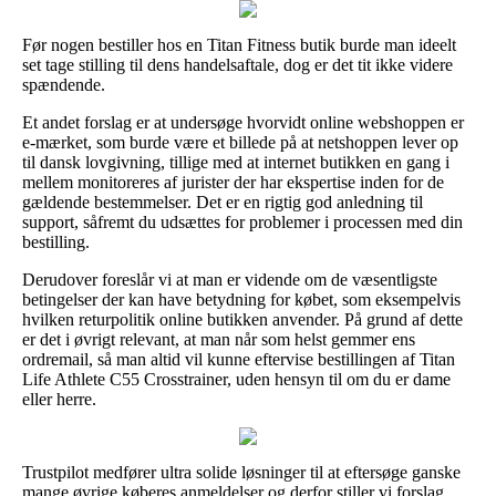
Før nogen bestiller hos en Titan Fitness butik burde man ideelt
set tage stilling til dens handelsaftale, dog er det tit ikke videre
spændende.
Et andet forslag er at undersøge hvorvidt online webshoppen er
e-mærket, som burde være et billede på at netshoppen lever op
til dansk lovgivning, tillige med at internet butikken en gang i
mellem monitoreres af jurister der har ekspertise inden for de
gældende bestemmelser. Det er en rigtig god anledning til
support, såfremt du udsættes for problemer i processen med din
bestilling.
Derudover foreslår vi at man er vidende om de væsentligste
betingelser der kan have betydning for købet, som eksempelvis
hvilken returpolitik online butikken anvender. På grund af dette
er det i øvrigt relevant, at man når som helst gemmer ens
ordremail, så man altid vil kunne eftervise bestillingen af Titan
Life Athlete C55 Crosstrainer, uden hensyn til om du er dame
eller herre.
Trustpilot medfører ultra solide løsninger til at eftersøge ganske
mange øvrige køberes anmeldelser og derfor stiller vi forslag