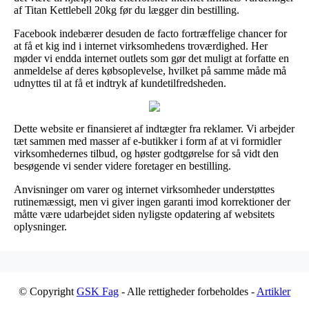
af Titan Kettlebell 20kg før du lægger din bestilling.
Facebook indebærer desuden de facto fortræffelige chancer for
at få et kig ind i internet virksomhedens troværdighed. Her
møder vi endda internet outlets som gør det muligt at forfatte en
anmeldelse af deres købsoplevelse, hvilket på samme måde må
udnyttes til at få et indtryk af kundetilfredsheden.
Dette website er finansieret af indtægter fra reklamer. Vi arbejder
tæt sammen med masser af e-butikker i form af at vi formidler
virksomhedernes tilbud, og høster godtgørelse for så vidt den
besøgende vi sender videre foretager en bestilling.
Anvisninger om varer og internet virksomheder understøttes
rutinemæssigt, men vi giver ingen garanti imod korrektioner der
måtte være udarbejdet siden nyligste opdatering af websitets
oplysninger.
© Copyright
GSK Fag
- Alle rettigheder forbeholdes -
Artikler