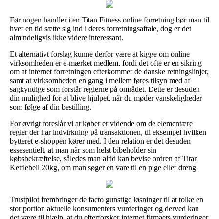
Før nogen handler i en Titan Fitness online forretning bør man til
hver en tid sætte sig ind i deres forretningsaftale, dog er det
almindeligvis ikke videre interessant.
Et alternativt forslag kunne derfor være at kigge om online
virksomheden er e-mærket medlem, fordi det ofte er en sikring
om at internet forretningen efterkommer de danske retningslinjer,
samt at virksomheden en gang i mellem føres tilsyn med af
sagkyndige som forstår reglerne på området. Dette er desuden
din mulighed for at blive hjulpet, når du møder vanskeligheder
som følge af din bestilling.
For øvrigt foreslår vi at køber er vidende om de elementære
regler der har indvirkning på transaktionen, til eksempel hvilken
bytteret e-shoppen kører med. I den relation er det desuden
essesentielt, at man når som helst bibeholder sin
købsbekræftelse, således man altid kan bevise ordren af Titan
Kettlebell 20kg, om man søger en vare til en pige eller dreng.
Trustpilot frembringer de facto gunstige løsninger til at tolke en
stor portion aktuelle konsumenters vurderinger og derved kan
det være til hjælp, at du efterforsker internet firmaets vurderinger