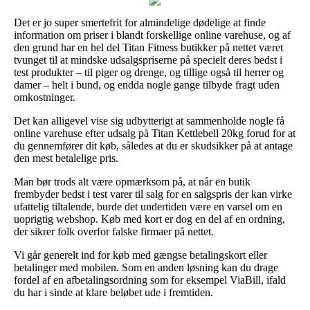
Det er jo super smertefrit for almindelige dødelige at finde
information om priser i blandt forskellige online varehuse, og af
den grund har en hel del Titan Fitness butikker på nettet været
tvunget til at mindske udsalgspriserne på specielt deres bedst i
test produkter – til piger og drenge, og tillige også til herrer og
damer – helt i bund, og endda nogle gange tilbyde fragt uden
omkostninger.
Det kan alligevel vise sig udbytterigt at sammenholde nogle få
online varehuse efter udsalg på Titan Kettlebell 20kg forud for at
du gennemfører dit køb, således at du er skudsikker på at antage
den mest betalelige pris.
Man bør trods alt være opmærksom på, at når en butik
frembyder bedst i test varer til salg for en salgspris der kan virke
ufattelig tiltalende, burde det undertiden være en varsel om en
uoprigtig webshop. Køb med kort er dog en del af en ordning,
der sikrer folk overfor falske firmaer på nettet.
Vi går generelt ind for køb med gængse betalingskort eller
betalinger med mobilen. Som en anden løsning kan du drage
fordel af en afbetalingsordning som for eksempel ViaBill, ifald
du har i sinde at klare beløbet ude i fremtiden.