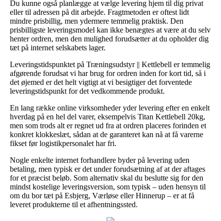
Du kunne også planlægge at vælge levering hjem til dig privat
eller til adressen på dit arbejde. Fragtmetoden er oftest lidt
mindre prisbillig, men ydermere temmelig praktisk. Den
prisbilligste leveringsmodel kan ikke benægtes at være at du selv
henter ordren, men den mulighed forudsætter at du opholder dig
tæt på internet selskabets lager.
Leveringstidspunktet på Træningsudstyr || Kettlebell er temmelig
afgørende forudsat vi har brug for ordren inden for kort tid, så i
det øjemed er det helt vigtigt at vi besigtiger det forventede
leveringstidspunkt for det vedkommende produkt.
En lang række online virksomheder yder levering efter en enkelt
hverdag på en hel del varer, eksempelvis Titan Kettlebell 20kg,
men som trods alt er regnet ud fra at ordren placeres forinden et
konkret klokkeslæt, sådan at de garanteret kan nå at få varerne
fikset før logistikpersonalet har fri.
Nogle enkelte internet forhandlere byder på levering uden
betaling, men typisk er det under forudsætning af at der aftages
for et præcist beløb. Som alternativ skal du beslutte sig for den
mindst kostelige leveringsversion, som typisk – uden hensyn til
om du bor tæt på Esbjerg, Værløse eller Hinnerup – er at få
leveret produkterne til et afhentningssted.