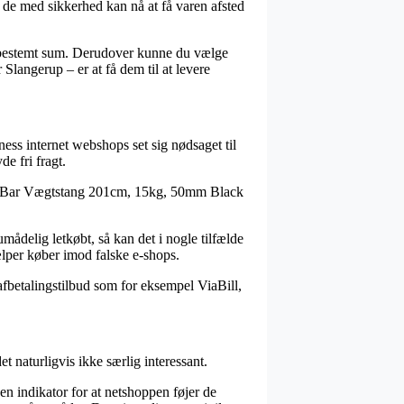
de med sikkerhed kan nå at få varen afsted
en bestemt sum. Derudover kunne du vælge
Slangerup – er at få dem til at levere
tness internet webshops set sig nødsaget til
de fri fragt.
OX OL Bar Vægtstang 201cm, 15kg, 50mm Black
umådelig letkøbt, så kan det i nogle tilfælde
ælper køber imod falske e-shops.
afbetalingstilbud som for eksempel ViaBill,
t naturligvis ikke særlig interessant.
en indikator for at netshoppen føjer de