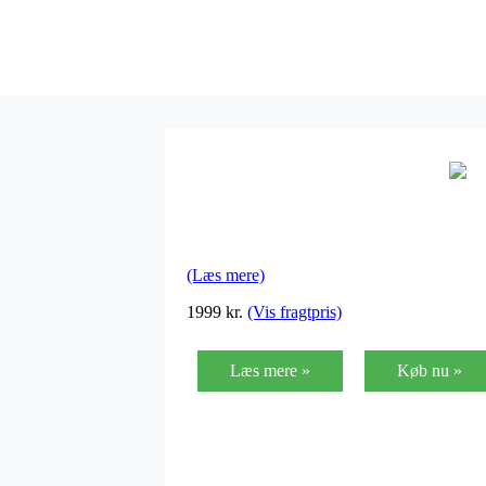
(Læs mere)
1999
kr.
(Vis fragtpris)
Læs mere »
Køb nu »