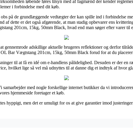
et virksomheden løbende føres tilsyn med af fagmænd der kender reglement
oblemer i forbindelse med dit køb.
r obs på de grundlæggende vedtægter der kan spille ind i forbindelse m
nd af dette er det også afgørende, at man stadig opbevarer ens kvitterin
tang 201cm, 15kg, 50mm Black, hvad end man søger efter varer til en
or at gennemrode adskillige aktuelle brugeres reflektioner og derfor tilråde
L Bar Vægtstang 201cm, 15kg, 50mm Black forud for at du placerer 
øsninger til at få en idé om e-handlens pålidelighed. Desuden er der en r
ce, hvilket lige så vel må udnyttes til at danne dig et indtryk af hvor g
i samarbejder med nogle forskellige internet butikker da vi introducerer
vores hjemmeside foretager et køb.
es hyppigt, men det er umuligt for os at give garantier imod justeringer d