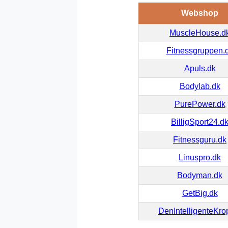
Webshop
MuscleHouse.d
Fitnessgruppen.
Apuls.dk
Bodylab.dk
PurePower.dk
BilligSport24.d
Fitnessguru.dk
Linuspro.dk
Bodyman.dk
GetBig.dk
DenIntelligenteKro