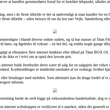
r at handlen gemmenføres forud for et fastslået tidspunkt, således at 
ring, men i de fleste tilfælde er det så nødvendigt at man handler for 
e fleste tilfælde – uden hensyn til om du bor nær Vejle, Sønderborg eller 
ssammenligne i blandt diverse online outlets, og så har masser af Titan Fi
til børn, og ligeledes til voksne – en hel del, og endda nogle gange tilby
elagtigt at efterprøve flere internet butikker efter tilbud på Titan B
 du ikke er i tvivl om at opnå den laveste pris.
internet butik frembyder deres varer til salg for en salgspris der virker 
mhed. Kortbestillinger er imidlertid omsluttet af en vedtægt, hvilket hj
 eller betalinger med mobilen. Som alternativ kan du drage fordel af et 
længere tidsrum.
orretning burde de reelt kigge på virksomhedens handelsaftale, dog er de
om internet webshoppen er verificeret af e-mærket, siden det generelt er 