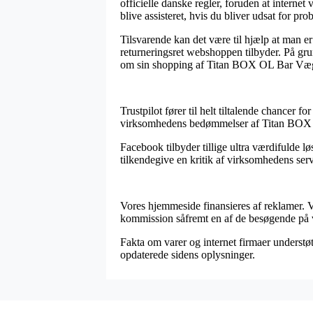
officielle danske regler, foruden at intern
blive assisteret, hvis du bliver udsat for pr
Tilsvarende kan det være til hjælp at man e
returneringsret webshoppen tilbyder. På gru
om sin shopping af Titan BOX OL Bar Vægts
Trustpilot fører til helt tiltalende chancer f
virksomhedens bedømmelser af Titan BOX O
Facebook tilbyder tillige ultra værdifulde l
tilkendegive en kritik af virksomhedens servi
Vores hjemmeside finansieres af reklamer. V
kommission såfremt en af de besøgende på 
Fakta om varer og internet firmaer understøtt
opdaterede sidens oplysninger.