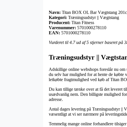
Navn:
Titan BOX OL Bar Vægtstang 201c
Kategori:
Træningsudstyr || Vægtstang
Producent:
Titan Fitness
Varenummer:
5701000278110
EAN:
5701000278110
Vurderet til
4.7
ud af 5 stjerner baseret på
3
Træningsudstyr || Vægtstan
Adskillige online webshops foreslår nu om st
du selv har mulighed for at hente de købte 
letkøbte fragtmulighed ved køb af Titan
Du kan tillige tænke over at få det leveret
usædvanlig nem. Den billigste mulighed for 
adresse.
Antal dages levering på Træningsudstyr || Væ
væsentligt at vi ser nærmere på leveringstid
Temmelig mange online forhandlere tilsige