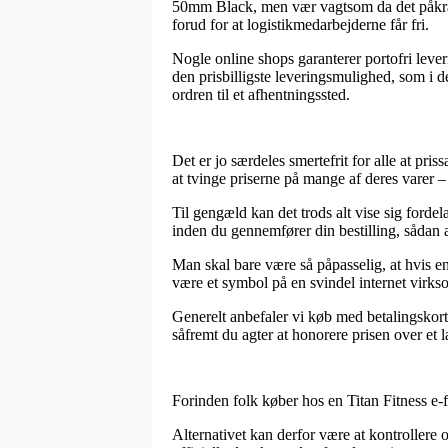
50mm Black, men vær vagtsom da det påkræve
forud for at logistikmedarbejderne får fri.
Nogle online shops garanterer portofri leve
den prisbilligste leveringsmulighed, som i d
ordren til et afhentningssted.
Det er jo særdeles smertefrit for alle at pri
at tvinge priserne på mange af deres varer – 
Til gengæld kan det trods alt vise sig ford
inden du gennemfører din bestilling, sådan at
Man skal bare være så påpasselig, at hvis en 
være et symbol på en svindel internet virkso
Generelt anbefaler vi køb med betalingskort
såfremt du agter at honorere prisen over et 
Forinden folk køber hos en Titan Fitness e-f
Alternativet kan derfor være at kontrollere 