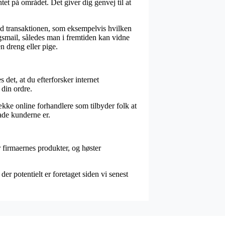
et på området. Det giver dig genvej til at
ed transaktionen, som eksempelvis hvilken
gsmail, således man i fremtiden kan vidne
 dreng eller pige.
s det, at du efterforsker internet
din ordre.
ække online forhandlere som tilbyder folk at
lade kunderne er.
 firmaernes produkter, og høster
er potentielt er foretaget siden vi senest