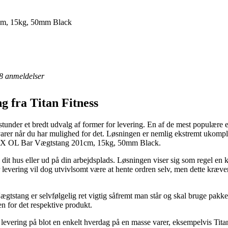
m, 15kg, 50mm Black
8
anmeldelser
g fra Titan Fitness
under et bredt udvalg af former for levering. En af de mest populære er i
varer når du har mulighed for det. Løsningen er nemlig ekstremt ukompl
 BOX OL Bar Vægtstang 201cm, 15kg, 50mm Black.
 til dit hus eller ud på din arbejdsplads. Løsningen viser sig som regel
levering vil dog utvivlsomt være at hente ordren selv, men dette kræve
gtstang er selvfølgelig ret vigtig såfremt man står og skal bruge pakken
en for det respektive produkt.
r levering på blot en enkelt hverdag på en masse varer, eksempelvis 