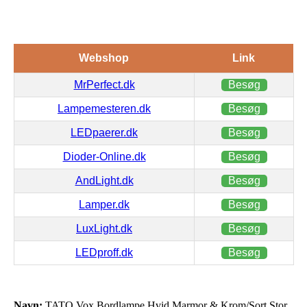
Webshop
Link
MrPerfect.dk
Besøg
Lampemesteren.dk
Besøg
LEDpaerer.dk
Besøg
Dioder-Online.dk
Besøg
AndLight.dk
Besøg
Lamper.dk
Besøg
LuxLight.dk
Besøg
LEDproff.dk
Besøg
Navn:
TATO Vox Bordlampe Hvid Marmor & Krom/Sort Stor