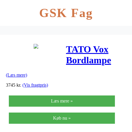
GSK Fag
TATO Vox
Bordlampe
Hvid Marmor
(Læs mere)
& Krom/Sort
3745
kr.
(Vis fragtpris)
Stor
Læs mere »
Køb nu »