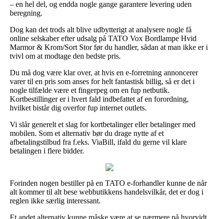
– en hel del, og endda nogle gange garantere levering uden
beregning.
Dog kan det trods alt blive udbytterigt at analysere nogle få
online selskaber efter udsalg på TATO Vox Bordlampe Hvid
Marmor & Krom/Sort Stor før du handler, sådan at man ikke er i
tvivl om at modtage den bedste pris.
Du må dog være klar over, at hvis en e-forretning annoncerer
varer til en pris som anses for helt fantastisk billig, så er det i
nogle tilfælde være et fingerpeg om en fup netbutik.
Kortbestillinger er i hvert fald indbefattet af en forordning,
hvilket bistår dig overfor fup internet outlets.
Vi slår generelt et slag for kortbetalinger eller betalinger med
mobilen. Som et alternativ bør du drage nytte af et
afbetalingstilbud fra f.eks. ViaBill, ifald du gerne vil klare
betalingen i flere bidder.
Forinden nogen bestiller på en TATO e-forhandler kunne de når
alt kommer til alt bese webbutikkens handelsvilkår, det er dog i
reglen ikke særlig interessant.
Et andet alternativ kunne måske være at se nærmere på hvorvidt