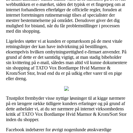
webbutikken er e-mærket, siden det typisk er et fingerpeg om at
internet forhandleren efterfølger de officielle regler, foruden at
internet forretningen rutinemæssigt tilses af specialister der
mestrer bestemmelserne på området. Derudover giver det dig
mulighed for bistand, når du får problemstillinger i processen
med din shopping.
Ligeledes støtter vi at kunden er opmærksom på de mest vitale
retningslinjer der kan have indvirkning på bestillingen,
eksempelvis hvilken ombytningsrettighed e-firmaet anvender. På
grund af dette er det samtidig vigtigt, at man stadig bibeholder
sin kvittering på e-mail, således man altid vil kunne dokumentere
sin shopping af TATO Vox Bordlampe Hvid Marmor &
Krom/Sort Stor, hvad end du er på udkig efter varer til en pige
eller dreng.
Trustpilot frembyder visse nyttige løsninger til at kigge nærmere
på en længere række tidligere kunders erfaringer og på grund af
dette anbefaler vi, at du ser nærmere på internet virksomhedens
kritik af TATO Vox Bordlampe Hvid Marmor & Krom/Sort Stor
inden du shopper.
Facebook indebærer for øvrigt nogenlunde ønskværdige