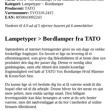
Kategori:
Lampetyper > Bordlamper
Producent:
TATO
Varenummer:
TVO310-2415
EAN:
8050043092243
Vurderet til
4.9
ud af 5 stjerner baseret på
6
anmeldelser
Lampetyper > Bordlamper fra TATO
Størstedelen af internet foretagender giver nu om dage en række
forskellige fragttyper. En favorit er lige nu levering til et
afhentningssted, som giver dig fleksibiliteten til at hente dine nye
produkter den dag der passer dig. Denne er nemlig ultra
gnidningsløs, samt ofte tilmed den mindst kostelige
fragtmulighed ved køb af TATO Vox Bordlampe Hvid Marmor
& Krom/Sort Stor.
Du kunne lige så vel beslutte dig for at få varerne sendt til din
bopæl eller ud til dit arbejde. Denne bliver for det meste en sjat
mere pebret, men endda særligt smart. Den billigste
leveringsmåde kan ikke benægtes at være at du selv henter
varerne, men det nødvendiggør at du bor i nærheden af online
firmaets tilholdssted.