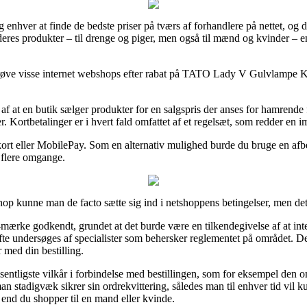
 og enhver at finde de bedste priser på tværs af forhandlere på nettet, og
deres produkter – til drenge og piger, men også til mænd og kvinder – 
 at prøve visse internet webshops efter rabat på TATO Lady V Gulvlampe
af at en butik sælger produkter for en salgspris der anses for hamrende 
er. Kortbetalinger er i hvert fald omfattet af et regelsæt, som redder en i
d kort eller MobilePay. Som en alternativ mulighed burde du bruge en af
 flere omgange.
p kunne man de facto sætte sig ind i netshoppens betingelser, men det 
 e-mærke godkendt, grundet at det burde være en tilkendegivelse af at 
te undersøges af specialister som behersker reglementet på området. Deru
 med din bestilling.
æsentligste vilkår i forbindelse med bestillingen, som for eksempel den
n stadigvæk sikrer sin ordrekvittering, således man til enhver tid vil
d du shopper til en mand eller kvinde.