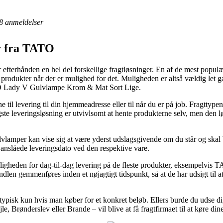
8
anmeldelser
r fra TATO
r efterhånden en hel del forskellige fragtløsninger. En af de mest populæ
odukter når der er mulighed for det. Muligheden er altså vældig let gæn
ATO Lady V Gulvlampe Krom & Mat Sort Lige.
til levering til din hjemmeadresse eller til når du er på job. Fragttypen b
te leveringsløsning er utvivlsomt at hente produkterne selv, men den lø
amper kan vise sig at være yderst udslagsgivende om du står og skal b
 anslåede leveringsdato ved den respektive vare.
il muligheden for dag-til-dag levering på de fleste produkter, eksempe
ndlen gemmenføres inden et nøjagtigt tidspunkt, så at de har udsigt til a
 typisk kun hvis man køber for et konkret beløb. Ellers burde du udse d
e, Brønderslev eller Brande – vil blive at få fragtfirmaet til at køre din