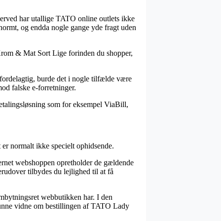
 derved har utallige TATO online outlets ikke
enormt, og endda nogle gange yde fragt uden
 Krom & Mat Sort Lige forinden du shopper,
fordelagtig, burde det i nogle tilfælde være
mod falske e-forretninger.
betalingsløsning som for eksempel ViaBill,
er normalt ikke specielt ophidsende.
internet webshoppen opretholder de gældende
dover tilbydes du lejlighed til at få
 ombytningsret webbutikken har. I den
 kunne vidne om bestillingen af TATO Lady