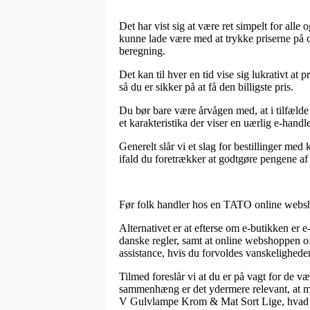
Det har vist sig at være ret simpelt for alle
kunne lade være med at trykke priserne på 
beregning.
Det kan til hver en tid vise sig lukrativt
så du er sikker på at få den billigste pris.
Du bør bare være årvågen med, at i tilfælde 
et karakteristika der viser en uærlig e-handl
Generelt slår vi et slag for bestillinger me
ifald du foretrækker at godtgøre pengene af
Før folk handler hos en TATO online websho
Alternativet er at efterse om e-butikken er
danske regler, samt at online webshoppen of
assistance, hvis du forvoldes vanskeligheder
Tilmed foreslår vi at du er på vagt for de v
sammenhæng er det ydermere relevant, at ma
V Gulvlampe Krom & Mat Sort Lige, hvad en