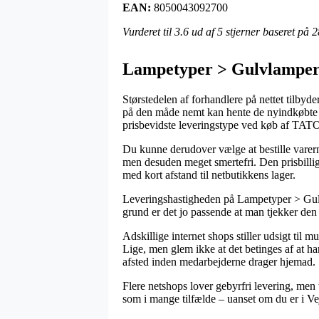
EAN:
8050043092700
Vurderet til
3.6
ud af 5 stjerner baseret på
2
Lampetyper > Gulvlampe
Størstedelen af forhandlere på nettet tilbyde
på den måde nemt kan hente de nyindkøbte pr
prisbevidste leveringstype ved køb af T
Du kunne derudover vælge at bestille varerne 
men desuden meget smertefri. Den prisbilligs
med kort afstand til netbutikkens lager.
Leveringshastigheden på Lampetyper > Gulvl
grund er det jo passende at man tjekker den
Adskillige internet shops stiller udsigt t
Lige, men glem ikke at det betinges af at ha
afsted inden medarbejderne drager hjemad.
Flere netshops lover gebyrfri levering, men
som i mange tilfælde – uanset om du er i Vejl