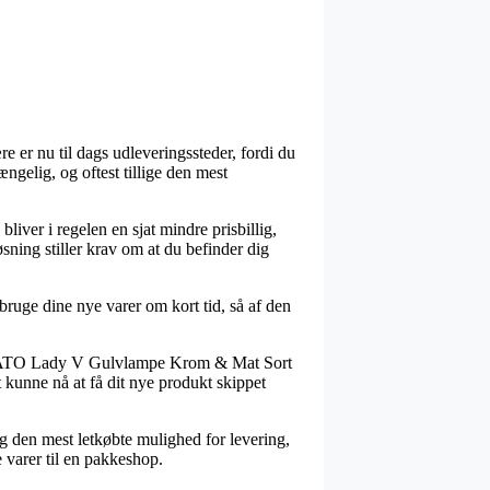
re er nu til dags udleveringssteder, fordi du
gelig, og oftest tillige den mest
liver i regelen en sjat mindre prisbillig,
sning stiller krav om at du befinder dig
ruge dine nye varer om kort tid, så af den
lvis TATO Lady V Gulvlampe Krom & Mat Sort
t kunne nå at få dit nye produkt skippet
ig den mest letkøbte mulighed for levering,
e varer til en pakkeshop.