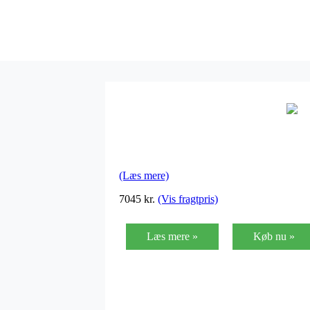
(Læs mere)
7045
kr.
(Vis fragtpris)
Læs mere »
Køb nu »