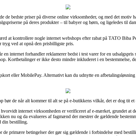
finde de bedste priser på diverse online virksomheder, og med det motiv h
lgspriserne på deres produkter – til babyer og børn, og ligeledes til dam
værd at kontrollere nogle internet webshops efter rabat på TATO Biba
 tryg ved at opnå den prisbilligste pris.
 en internet forhandler reklamerer bedst i test varer for en udsalgspris
op. Kortbetalinger er ikke desto mindre inkluderet i en bestemmelse, d
ngskort eller MobilePay. Alternativt kan du udnytte en afbetalingsløsning
bør de når alt kommer til alt se på e-butikkens vilkår, det er dog tit et
 hvorvidt internet virksomheden er verificeret af e-mærket, grundet at de
utikken nu og da evalueres af fagmænd der mestrer de gældende bestemm
din bestilling.
or de primære betingelser der gør sig gældende i forbindelse med bestill