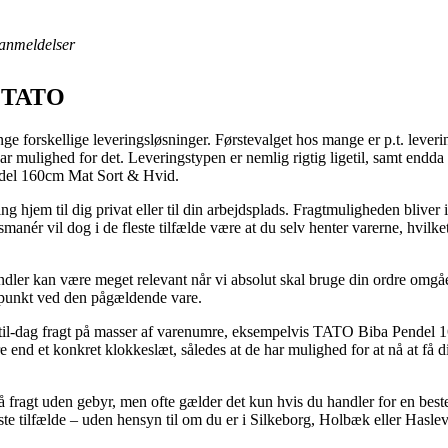
anmeldelser
a TATO
nge forskellige leveringsløsninger. Førstevalget hos mange er p.t. leveri
har mulighed for det. Leveringstypen er nemlig rigtig ligetil, samt endd
del 160cm Mat Sort & Hvid.
g hjem til dig privat eller til din arbejdsplads. Fragtmuligheden bliver i
manér vil dog i de fleste tilfælde være at du selv henter varerne, hvilk
er kan være meget relevant når vi absolut skal bruge din ordre omgåen
dspunkt ved den pågældende vare.
ag-til-dag fragt på masser af varenumre, eksempelvis TATO Biba Pendel 
ere end et konkret klokkeslæt, således at de har mulighed for at nå at få d
 fragt uden gebyr, men ofte gælder det kun hvis du handler for en best
te tilfælde – uden hensyn til om du er i Silkeborg, Holbæk eller Haslev –