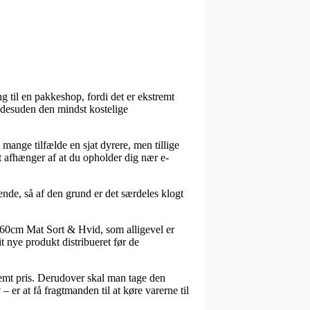
ng til en pakkeshop, fordi det er ekstremt
a desuden den mindst kostelige
 mange tilfælde en sjat dyrere, men tillige
et afhænger af at du opholder dig nær e-
de, så af den grund er det særdeles klogt
160cm Mat Sort & Hvid, som alligevel er
it nye produkt distribueret før de
emt pris. Derudover skal man tage den
 er at få fragtmanden til at køre varerne til