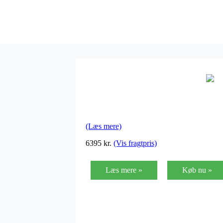
(Læs mere)
6395
kr.
(Vis fragtpris)
Læs mere »
Køb nu »