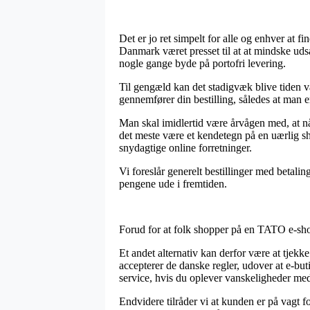
Det er jo ret simpelt for alle og enhver at 
Danmark været presset til at at mindske udsa
nogle gange byde på portofri levering.
Til gengæld kan det stadigvæk blive tiden 
gennemfører din bestilling, således at man er
Man skal imidlertid være årvågen med, at når
det meste være et kendetegn på en uærlig sh
snydagtige online forretninger.
Vi foreslår generelt bestillinger med betali
pengene ude i fremtiden.
Forud for at folk shopper på en TATO e-shop 
Et andet alternativ kan derfor være at tjekke
accepterer de danske regler, udover at e-b
service, hvis du oplever vanskeligheder med 
Endvidere tilråder vi at kunden er på vagt f