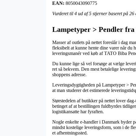
EAN:
8050043090775
Vurderet til
4
ud af 5 stjerner baseret på
26
Lampetyper > Pendler fr
Masser af outlets på nettet foreslår i dag ma
fleksibelt at kunne hente dine varer når du 
leveringsmanér ved køb af TATO Biba Pen
Du kunne lige så vel forsøge at vælge leverin
ret så bekvem. Den mest betalelige leverings
shoppens adresse.
Leveringsdygtigheden på Lampetyper > Pendl
at man studerer det estimerede leveringsti
Størstedelen af butikker på nettet lover d
betinget af at bestillingen fuldbyrdes tidlig
logistikansatte har fyraften.
Nogle enkelte e-handler i Danmark byder på
mindst kostelige leveringsform, som i de fles
et afhentningssted.