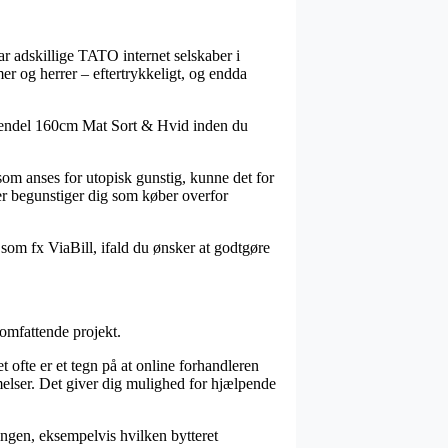
ar adskillige TATO internet selskaber i
er og herrer – eftertrykkeligt, og endda
 Pendel 160cm Mat Sort & Hvid inden du
 som anses for utopisk gunstig, kunne det for
er begunstiger dig som køber overfor
 som fx ViaBill, ifald du ønsker at godtgøre
 omfattende projekt.
t ofte er et tegn på at online forhandleren
elser. Det giver dig mulighed for hjælpende
ingen, eksempelvis hvilken bytteret