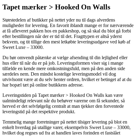
Tapet mærker > Hooked On Walls
Størstedelen af butikker på nettet yder nu til dags alverdens
muligheder for levering. En favorit iblandt mange er for nærværende
at få afleveret pakken hos en pakkeshop, og så skal du blot gå forbi
efter bestillingen når der er tid til det. Fragttypen er altså yderst
bekvem, og tit tillige den mest letkøbte leveringsudgave ved køb af
Sweet Luxe – 33000.
Du bør omvendt påtænke at vælge afsending til din lejlighed eller
hus eller til når du er på job. Leveringsformen viser sig i mange
tilfælde en kende mere omkostningsfuld, men på den anden side
særdeles nem. Den mindst kostelige leveringsmodel vil dog
utvivlsomt være at du selv henter ordren, hvilket er betinget af at du
har bopæl tæt på online butikkens adresse.
Leveringstiden på Tapet mærker > Hooked On Walls kan være
ualmindeligt relevant når du behøver varerne om få sekunder, så
herved er det selvfølgelig centralt at man tjekker den forventede
leveringstid på det respektive produkt.
Temmelig mange forretninger på nettet tilsiger levering på blot en
enkelt hverdag på utallige varer, eksempelvis Sweet Luxe – 33000,
hvilket dog regnes ud fra at handlen laves forinden et fastslået