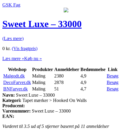
GSK Fag
Sweet Luxe – 33000
(Læs mere)
0
kr.
(Vis fragtpris)
Læs mere »
Køb nu »
Webshop
Produkter
Anmeldelser
Bedømmelse
Link
Malgodt.dk
Maling
2380
4,9
Besøg
DecoFarver.dk
Maling
2878
4,9
Besøg
BNFarver.dk
Maling
51
4,7
Besøg
Navn:
Sweet Luxe – 33000
Kategori:
Tapet mærker > Hooked On Walls
Producent:
Varenummer:
Sweet Luxe – 33000
EAN:
Vurderet til
3.5
ud af 5 stjerner baseret på
11
anmeldelser