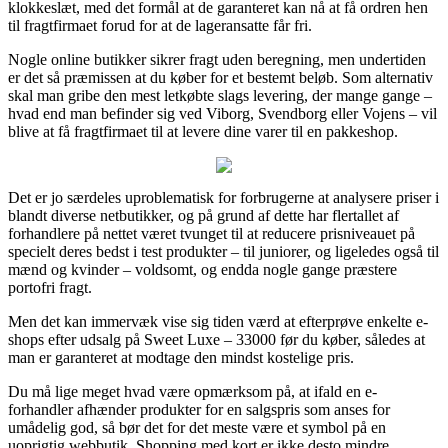
klokkeslæt, med det formål at de garanteret kan nå at få ordren hen
til fragtfirmaet forud for at de lageransatte får fri.
Nogle online butikker sikrer fragt uden beregning, men undertiden
er det så præmissen at du køber for et bestemt beløb. Som alternativ
skal man gribe den mest letkøbte slags levering, der mange gange –
hvad end man befinder sig ved Viborg, Svendborg eller Vojens – vil
blive at få fragtfirmaet til at levere dine varer til en pakkeshop.
Det er jo særdeles uproblematisk for forbrugerne at analysere priser i
blandt diverse netbutikker, og på grund af dette har flertallet af
forhandlere på nettet været tvunget til at reducere prisniveauet på
specielt deres bedst i test produkter – til juniorer, og ligeledes også til
mænd og kvinder – voldsomt, og endda nogle gange præstere
portofri fragt.
Men det kan immervæk vise sig tiden værd at efterprøve enkelte e-
shops efter udsalg på Sweet Luxe – 33000 før du køber, således at
man er garanteret at modtage den mindst kostelige pris.
Du må lige meget hvad være opmærksom på, at ifald en e-
forhandler afhænder produkter for en salgspris som anses for
umådelig god, så bør det for det meste være et symbol på en
uoprigtig webbutik. Shopping med kort er ikke desto mindre