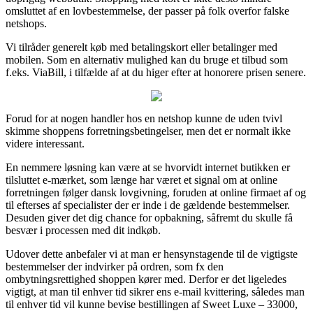
omsluttet af en lovbestemmelse, der passer på folk overfor falske
netshops.
Vi tilråder generelt køb med betalingskort eller betalinger med
mobilen. Som en alternativ mulighed kan du bruge et tilbud som
f.eks. ViaBill, i tilfælde af at du higer efter at honorere prisen senere.
Forud for at nogen handler hos en netshop kunne de uden tvivl
skimme shoppens forretningsbetingelser, men det er normalt ikke
videre interessant.
En nemmere løsning kan være at se hvorvidt internet butikken er
tilsluttet e-mærket, som længe har været et signal om at online
forretningen følger dansk lovgivning, foruden at online firmaet af og
til efterses af specialister der er inde i de gældende bestemmelser.
Desuden giver det dig chance for opbakning, såfremt du skulle få
besvær i processen med dit indkøb.
Udover dette anbefaler vi at man er hensynstagende til de vigtigste
bestemmelser der indvirker på ordren, som fx den
ombytningsrettighed shoppen kører med. Derfor er det ligeledes
vigtigt, at man til enhver tid sikrer ens e-mail kvittering, således man
til enhver tid vil kunne bevise bestillingen af Sweet Luxe – 33000,