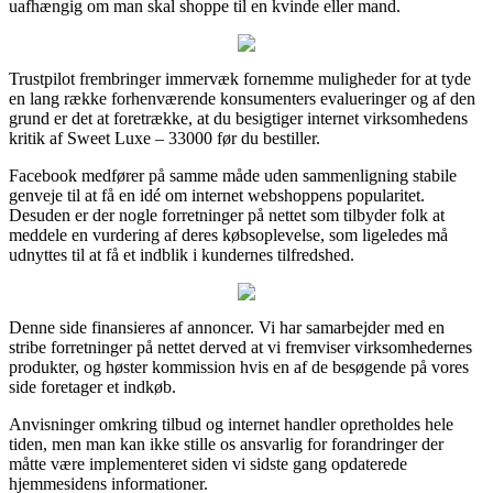
uafhængig om man skal shoppe til en kvinde eller mand.
Trustpilot frembringer immervæk fornemme muligheder for at tyde
en lang række forhenværende konsumenters evalueringer og af den
grund er det at foretrække, at du besigtiger internet virksomhedens
kritik af Sweet Luxe – 33000 før du bestiller.
Facebook medfører på samme måde uden sammenligning stabile
genveje til at få en idé om internet webshoppens popularitet.
Desuden er der nogle forretninger på nettet som tilbyder folk at
meddele en vurdering af deres købsoplevelse, som ligeledes må
udnyttes til at få et indblik i kundernes tilfredshed.
Denne side finansieres af annoncer. Vi har samarbejder med en
stribe forretninger på nettet derved at vi fremviser virksomhedernes
produkter, og høster kommission hvis en af de besøgende på vores
side foretager et indkøb.
Anvisninger omkring tilbud og internet handler opretholdes hele
tiden, men man kan ikke stille os ansvarlig for forandringer der
måtte være implementeret siden vi sidste gang opdaterede
hjemmesidens informationer.