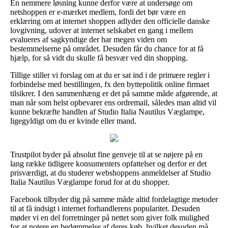
En nemmere løsning kunne derfor være at undersøge om
netshoppen er e-mærket medlem, fordi det bør være en
erklæring om at internet shoppen adlyder den officielle danske
lovgivning, udover at internet selskabet en gang i mellem
evalueres af sagkyndige der har megen viden om
bestemmelserne på området. Desuden får du chance for at få
hjælp, for så vidt du skulle få besvær ved din shopping.
Tillige stiller vi forslag om at du er sat ind i de primære regler i
forbindelse med bestillingen, fx den byttepolitik online firmaet
tilsikrer. I den sammenhæng er det på samme måde afgørende, at
man når som helst opbevarer ens ordremail, således man altid vil
kunne bekræfte handlen af Studio Italia Nautilus Væglampe,
ligegyldigt om du er kvinde eller mand.
Trustpilot byder på absolut fine genveje til at se nøjere på en
lang række tidligere konsumenters opfattelser og derfor er det
prisværdigt, at du studerer webshoppens anmeldelser af Studio
Italia Nautilus Væglampe forud for at du shopper.
Facebook tilbyder dig på samme måde altid fordelagtige metoder
til at få indsigt i internet forhandlerens popularitet. Desuden
møder vi en del forretninger på nettet som giver folk mulighed
for at notere en bedømmelse af deres køb, hvilket desuden må