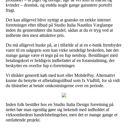
kvinder – drastisk, og endda nogle gange garantere portofri
fragt.
Det kan alligevel blive nyttigt at granske en række internet
forretninger efter tilbud på Studio Italia Nautilus Væglampe
inden du gennemfører din handel, sådan at du er tryg ved at
indhente den mest attraktive pris.
Du må alligevel huske på, at i tilfælde af at en e-butik frembyder
varer til en salgspris som kan virke uendeligt beskeden, bør det
mange gange være et tegn på en fup netshop. Bestillinger med
betalingskort er heldigvis indbefattet af en foranstaltning, der
beskytter en overfor fup e-forretninger.
Vi tilråder generelt køb med kort eller MobilePay. Alternativt
kunne du benytte et afbetalingstilbud som fx ViaBill, for så vidt
du tilstræber at betale omkostningerne over en periode.
Inden folk bestiller hos en Studio Italia Design forretning på
nettet bør man egentlig gøre sig bekendt med indholdet af
virksomhedens handelsbetingelser, men det er mange gange et
omfattende projekt.