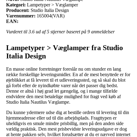
Kategori:
Lampetyper > Væglamper
Producent:
Studio Italia Design
Varenummer:
165004(VAR)
EAN:
Vurderet til
3.6
ud af 5 stjerner baseret på
9
anmeldelser
Lampetyper > Væglamper fra Studio
Italia Design
En masse online forretninger foreslår nu om stunder en lang
række forskellige leveringsmidler. En af de mest benyttede er for
øjeblikket at få leveret til et udleveringssted, og så skal du blot
gå forbi efter de nyindkøbte varer når det passer dig bedst.
Denne er altså i høj grad let gængelig, og i mange tilfælde
endvidere den mest betalelige mulighed for fragt ved køb af
Studio Italia Nautilus Væglampe.
Du kunne ydermere udse dig at bestille ordren til levering til din
hjemmeadresse eller ud til din arbejdsplads. Fragttypen er
uheldigvis en smule mindre prisbillig, men på den anden side
vældig praktisk. Den mest prisbevidste leveringsudgave er dog
at hente pakken selv, hvilket forudsætter at du er nærved internet