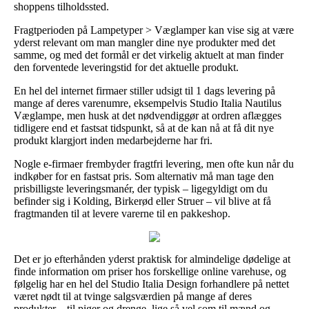
shoppens tilholdssted.
Fragtperioden på Lampetyper > Væglamper kan vise sig at være
yderst relevant om man mangler dine nye produkter med det
samme, og med det formål er det virkelig aktuelt at man finder
den forventede leveringstid for det aktuelle produkt.
En hel del internet firmaer stiller udsigt til 1 dags levering på
mange af deres varenumre, eksempelvis Studio Italia Nautilus
Væglampe, men husk at det nødvendiggør at ordren aflægges
tidligere end et fastsat tidspunkt, så at de kan nå at få dit nye
produkt klargjort inden medarbejderne har fri.
Nogle e-firmaer frembyder fragtfri levering, men ofte kun når du
indkøber for en fastsat pris. Som alternativ må man tage den
prisbilligste leveringsmanér, der typisk – ligegyldigt om du
befinder sig i Kolding, Birkerød eller Struer – vil blive at få
fragtmanden til at levere varerne til en pakkeshop.
Det er jo efterhånden yderst praktisk for almindelige dødelige at
finde information om priser hos forskellige online varehuse, og
følgelig har en hel del Studio Italia Design forhandlere på nettet
været nødt til at tvinge salgsværdien på mange af deres
produkter – til piger og drenge, lige så vel som til mænd og