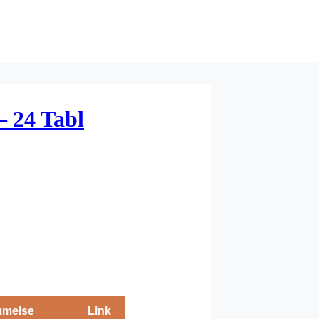
– 24 Tabl
melse
Link