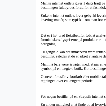
Mange internet outlets giver 1 dags fragt p
bestillingen fuldbyrdes forud for et fast kl
Enkelte internet outlets lover gebyrfri leve
leveringsmanér, som typisk – om man bor ved 
Det er i høj grad fleksibelt for folk at analy
formindske salgspriserne på produkterne – ti
beregning.
Til gengæld kan det immervæk være rentabel
bestilling, således at du er sikret at antage de
Man må bare være årvågen med, at når en e-b
symbol på en uægte e-butik. Kortbestillinge
Generelt foreslår vi kortkøb eller mobilbeta
regningen over en længere periode.
Før nogen bestiller på en Strepsils internet
En anden mulighed er at finde ud af hvorvid