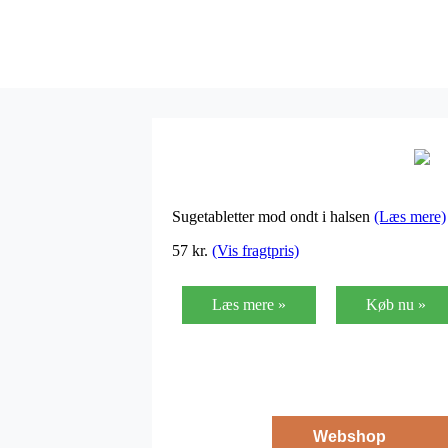
Sugetabletter mod ondt i halsen
(Læs mere)
57
kr.
(Vis fragtpris)
Læs mere »
Køb nu »
Webshop