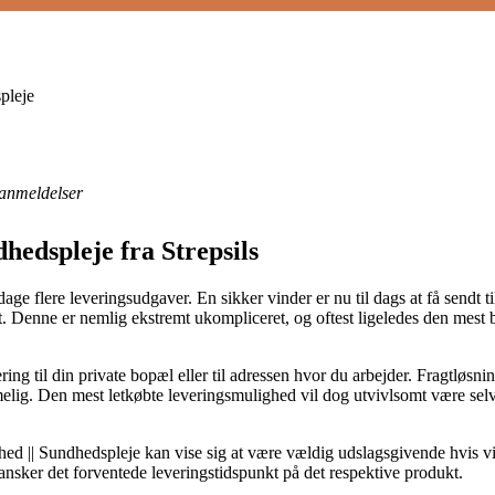
pleje
anmeldelser
hedspleje fra Strepsils
e dage flere leveringsudgaver. En sikker vinder er nu til dags at få send
t. Denne er nemlig ekstremt ukompliceret, og oftest ligeledes den mest 
ng til din private bopæl eller til adressen hvor du arbejder. Fragtløsni
elig. Den mest letkøbte leveringsmulighed vil dog utvivlsomt være selv
 || Sundhedspleje kan vise sig at være vældig udslagsgivende hvis vi 
ansker det forventede leveringstidspunkt på det respektive produkt.