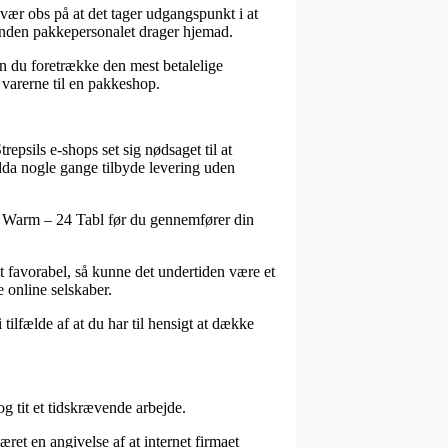
vær obs på at det tager udgangspunkt i at
t inden pakkepersonalet drager hjemad.
kan du foretrække den mest betalelige
 varerne til en pakkeshop.
repsils e-shops set sig nødsaget til at
ndda nogle gange tilbyde levering uden
s Warm – 24 Tabl før du gennemfører din
t favorabel, så kunne det undertiden være et
 online selskaber.
tilfælde af at du har til hensigt at dække
og tit et tidskrævende arbejde.
et en angivelse af at internet firmaet