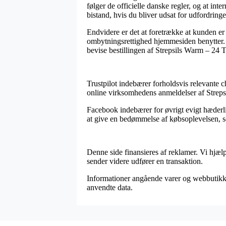
følger de officielle danske regler, og at int
bistand, hvis du bliver udsat for udfordringe
Endvidere er det at foretrække at kunden e
ombytningsrettighed hjemmesiden benytter. På
bevise bestillingen af Strepsils Warm – 24 T
Trustpilot indebærer forholdsvis relevante 
online virksomhedens anmeldelser af Strepsi
Facebook indebærer for øvrigt evigt hæderlig
at give en bedømmelse af købsoplevelsen, som
Denne side finansieres af reklamer. Vi hjæl
sender videre udfører en transaktion.
Informationer angående varer og webbutikker
anvendte data.