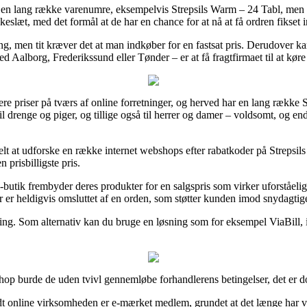
å en lang række varenumre, eksempelvis Strepsils Warm – 24 Tabl, men 
okkeslæt, med det formål at de har en chance for at nå at få ordren fikse
ring, men tit kræver det at man indkøber for en fastsat pris. Derudover 
Aalborg, Frederikssund eller Tønder – er at få fragtfirmaet til at køre
sere priser på tværs af online forretninger, og herved har en lang række St
l drenge og piger, og tillige også til herrer og damer – voldsomt, og e
t at udforske en række internet webshops efter rabatkoder på Strepsil
n prisbilligste pris.
utik frembyder deres produkter for en salgspris som virker uforståelig
r er heldigvis omsluttet af en orden, som støtter kunden imod snydagtige
ling. Som alternativ kan du bruge en løsning som for eksempel ViaBill, i 
 shop burde de uden tvivl gennemløbe forhandlerens betingelser, det er d
t online virksomheden er e-mærket medlem, grundet at det længe har vær