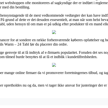
ernet webshoppen ofte monitoreres af sagkyndige der er indført i reglerne.
r med din bestilling.
r hensynstagende til de mest vedkommende vedtægter der kan have indf
 grund af dette er det desuden essesentielt, at man når som helst bevar
abl, uden hensyn til om man er på udkig efter produkter til en mand ell
chancer for at sondere en række forhenværende køberes opfattelser og he
ls Warm – 24 Tabl før du placerer din ordre.
e genveje til at få indtryk af e-firmaets popularitet. Foruden det ses no
 tilmed burde benyttes til at få et indblik i kundetilfredsheden.
per mange online firmaer da vi promoverer forretningernes tilbud, og t
 opretholdes nu og da, men vi tager ikke ansvar for justeringer der er b