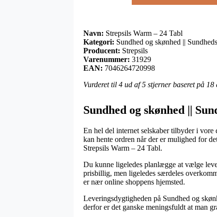
Navn:
Strepsils Warm – 24 Tabl
Kategori:
Sundhed og skønhed || Sundheds
Producent:
Strepsils
Varenummer:
31929
EAN:
7046264720998
Vurderet til
4
ud af 5 stjerner baseret på
18
Sundhed og skønhed || Sund
En hel del internet selskaber tilbyder i vor
kan hente ordren når der er mulighed for de
Strepsils Warm – 24 Tabl.
Du kunne ligeledes planlægge at vælge leveri
prisbillig, men ligeledes særdeles overkomm
er nær online shoppens hjemsted.
Leveringsdygtigheden på Sundhed og skønhed
derfor er det ganske meningsfuldt at man gr