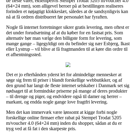
de fleste varer, eksempelvis Stempel Trodat 5205 m/voucher 4.0
(64×24 mm), som alligevel beroer på at bestillingen realiseres
forinden et nøjagtigt klokkeslæt, således at de sandsynligvis kan
nå at få ordren distribueret før personalet har fyraften.
Nogle få internet forretninger sikrer gratis levering, men oftest er
det under forudsætning af at du køber for en fastsat pris. Som
alternativ bør man vælge den billigste form for levering, som
mange gange – ligegyldigt om du befinder sig nær Esbjerg, Ikast
eller Lystrup – vil blive at få fragtmanden til at køre din ordre til
et afhentningssted.
Det er jo efterhånden yderst let for almindelige mennesker at
søge sig frem til priser i blandt forskellige webbutikker, og af
den grund har langt de fleste internet selskaber i Danmark set sig
nødsaget til at formindske priserne på mange af deres produkter
– til drenge og piger, og endvidere også til damer og herrer –
markant, og endda nogle gange love fragtfri levering.
Men det kan immervæk være lønsomt at kigge forbi nogle
forskellige online firmaer efter rabat på Stempel Trodat 5205
m/voucher 4.0 (64×24 mm) inden du shopper, sådan at du er
tryg ved at få fat i den skarpeste pris.