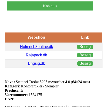
Køb nu »
Webshop
Link
Holmrisb8online.dk
Besøg
Rajapack.dk
Besøg
Engsig.dk
Besøg
Navn:
Stempel Trodat 5205 m/voucher 4.0 (64×24 mm)
Kategori:
Kontorartikler / Stempler
Producent:
Varenummer:
1534175
EAN: