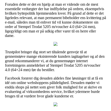
Foruden dette er det en hjælp at man er vidende om de mest
essentielle vedtægter der har indflydelse på ordren, eksempelvis
hvilken byttepolitik hjemmesiden lover. På grund af dette er det
ligeledes relevant, at man permanent bibeholder ens kvittering på
e-mail, således man til enhver tid vil kunne dokumentere sin
ordre af Stempel Trodat 5205 m/voucher 4.0 (64×24 mm),
ligegyldigt om man er på udkig efter varer til en herre eller
dame.
Trustpilot bringer dig stort set tiltalende genveje til at
gennemstøve mange eksisterende kunders iagttagelser og af den
grund rekommanderer vi, at du gennemsøger internet
forretningens anmeldelser af Stempel Trodat 5205 m/voucher
4.0 (64×24 mm) før du bestiller.
Facebook forærer dig desuden aldeles fine løsninger til at få en
idé om online webshoppens pålidelighed. Desuden møder vi
endda shops på nettet som giver folk mulighed for at skrive en
evaluering af virksomhedens service, hvilket ydermere burde
bruges til at vurdere hvor glade kunderne er.