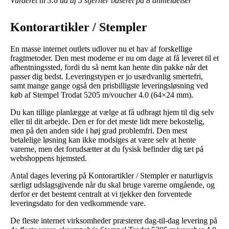
Vurderet til
3.6
ud af 5 stjerner baseret på
8
anmeldelser
Kontorartikler / Stempler
En masse internet outlets udlover nu et hav af forskellige
fragtmetoder. Den mest moderne er nu om dage at få leveret til et
afhentningssted, fordi du så nemt kan hente din pakke når det
passer dig bedst. Leveringstypen er jo usædvanlig smertefri,
samt mange gange også den prisbilligste leveringsløsning ved
køb af Stempel Trodat 5205 m/voucher 4.0 (64×24 mm).
Du kan tillige planlægge at vælge at få udbragt hjem til dig selv
eller til dit arbejde. Den er for det meste lidt mere bekostelig,
men på den anden side i høj grad problemfri. Den mest
betalelige løsning kan ikke modsiges at være selv at hente
varerne, men det forudsætter at du fysisk befinder dig tæt på
webshoppens hjemsted.
Antal dages levering på Kontorartikler / Stempler er naturligvis
særligt udslagsgivende når du skal bruge varerne omgående, og
derfor er det bestemt centralt at vi tjekker den forventede
leveringsdato for den vedkommende vare.
De fleste internet virksomheder præsterer dag-til-dag levering på