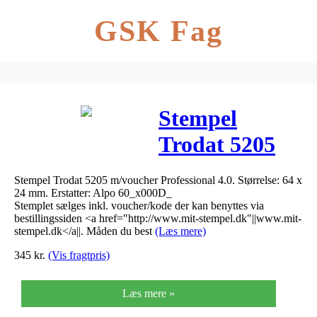
GSK Fag
Stempel
Trodat 5205
m/voucher 4.0
Stempel Trodat 5205 m/voucher Professional 4.0. Størrelse: 64 x
(64×24 mm)
24 mm. Erstatter: Alpo 60_x000D_
Stemplet sælges inkl. voucher/kode der kan benyttes via
bestillingssiden <a href="http://www.mit-stempel.dk"||www.mit-
stempel.dk</a||. Måden du best
(Læs mere)
345
kr.
(Vis fragtpris)
Læs mere »