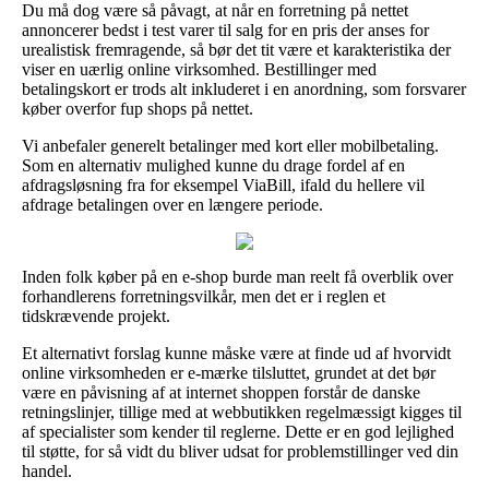
Du må dog være så påvagt, at når en forretning på nettet
annoncerer bedst i test varer til salg for en pris der anses for
urealistisk fremragende, så bør det tit være et karakteristika der
viser en uærlig online virksomhed. Bestillinger med
betalingskort er trods alt inkluderet i en anordning, som forsvarer
køber overfor fup shops på nettet.
Vi anbefaler generelt betalinger med kort eller mobilbetaling.
Som en alternativ mulighed kunne du drage fordel af en
afdragsløsning fra for eksempel ViaBill, ifald du hellere vil
afdrage betalingen over en længere periode.
Inden folk køber på en e-shop burde man reelt få overblik over
forhandlerens forretningsvilkår, men det er i reglen et
tidskrævende projekt.
Et alternativt forslag kunne måske være at finde ud af hvorvidt
online virksomheden er e-mærke tilsluttet, grundet at det bør
være en påvisning af at internet shoppen forstår de danske
retningslinjer, tillige med at webbutikken regelmæssigt kigges til
af specialister som kender til reglerne. Dette er en god lejlighed
til støtte, for så vidt du bliver udsat for problemstillinger ved din
handel.