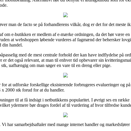
ode.
ver man de facto se på forhandlerens vilkår, dog er det for det meste ik
 af om e-butikken er medlem af e-mærke ordningen, da det bør være en
ruden at webshoppen løbende vurderes af fagmænd der behersker lovgiv
d din handel.
påpasselig med de mest centrale forhold der kan have indflydelse på or
 er det også relevant, at man til enhver tid opbevarer sin kvitteringsmail
0 stk, uafhængig om man søger en vare til en dreng eller pige.
 for at udforske forskellige eksisterende forbrugeres evalueringer og på 
 x 2000 stk forud for at du handler.
øsninger til at få indsigt i netbutikkens popularitet. I øvrigt ses en ræ
ilket ydermere bør drages fordel af til vurdering af hvor tilfredse kunde
. Vi har samarbejdsaftaler med mange internet handler og markedsfører d