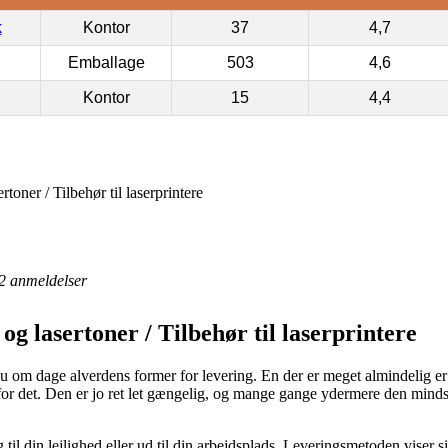
k
Kontor
37
4,7
Emballage
503
4,6
Kontor
15
4,4
toner / Tilbehør til laserprintere
2
anmeldelser
g lasertoner / Tilbehør til laserprintere
u om dage alverdens former for levering. En der er meget almindelig er
 for det. Den er jo ret let gængelig, og mange gange ydermere den mind
 til din lejlighed eller ud til din arbejdsplads. Leveringsmetoden viser