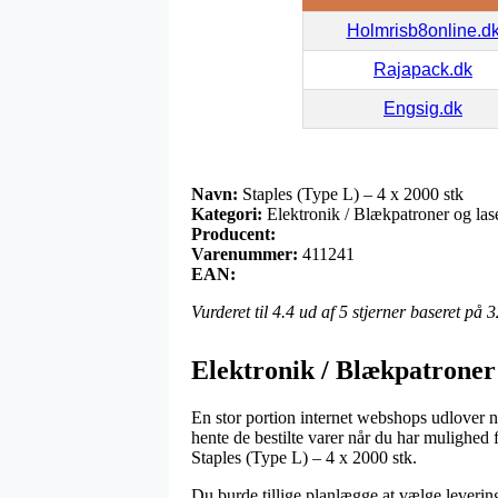
Holmrisb8online.d
Rajapack.dk
Engsig.dk
Navn:
Staples (Type L) – 4 x 2000 stk
Kategori:
Elektronik / Blækpatroner og laser
Producent:
Varenummer:
411241
EAN:
Vurderet til
4.4
ud af 5 stjerner baseret på
3
Elektronik / Blækpatroner o
En stor portion internet webshops udlover n
hente de bestilte varer når du har mulighed
Staples (Type L) – 4 x 2000 stk.
Du burde tillige planlægge at vælge levering