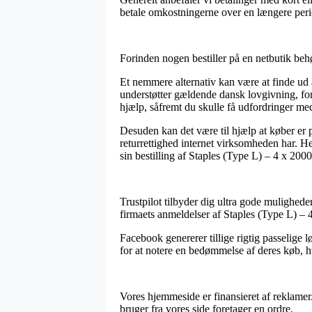
betale omkostningerne over en længere peri
Forinden nogen bestiller på en netbutik behø
Et nemmere alternativ kan være at finde ud
understøtter gældende dansk lovgivning, fo
hjælp, såfremt du skulle få udfordringer me
Desuden kan det være til hjælp at køber er 
returrettighed internet virksomheden har. Her
sin bestilling af Staples (Type L) – 4 x 200
Trustpilot tilbyder dig ultra gode muligheder
firmaets anmeldelser af Staples (Type L) – 4
Facebook genererer tillige rigtig passelige l
for at notere en bedømmelse af deres køb, hv
Vores hjemmeside er finansieret af reklamer
bruger fra vores side foretager en ordre.