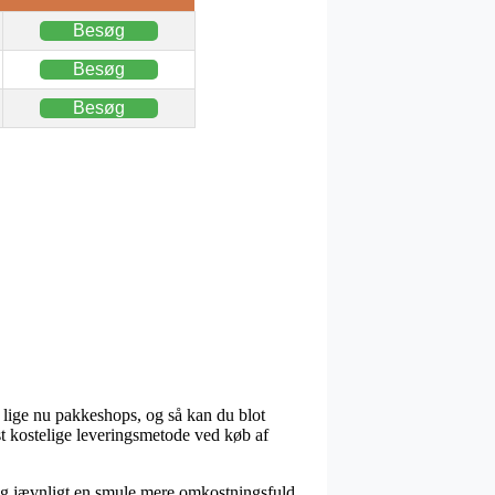
Besøg
Besøg
Besøg
 lige nu pakkeshops, og så kan du blot
st kostelige leveringsmetode ved køb af
 sig jævnligt en smule mere omkostningsfuld,