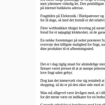
men ydermere virkelig let. Den prisbilligst
på internet butikkens adresse.
Fragttiden på Elektronik / Blækpatroner og la
for få dage, så med det formål er det relati
Flere webbutikker tilsiger levering på næste
forud for et nøjagtigt klokkeslæt, så de gara
En række forretninger på nettet præsterer fr
overveje den billigste mulighed for fragt, so
dine produkter til et afhentningssted.
Det er i dag rigtig smart for almindelige me
firmaer været presset til at at stampe prise
love fragt uden gebyr.
Dog kan det immervæk vise sig rentabelt at i
shopping, så du er på den sikre side med at få
Man må alligevel være årvågen med, at i tilf
for det meste være en indikator for en bedra
Generelt anbefaler vi betalinger med kort el