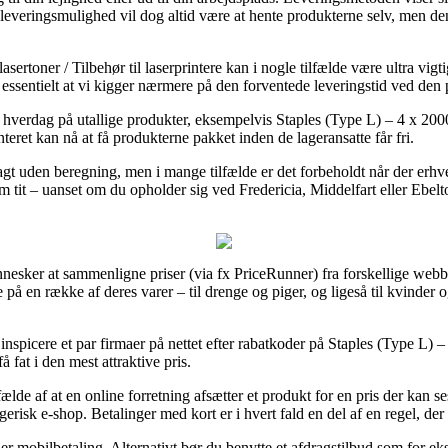
e leveringsmulighed vil dog altid være at hente produkterne selv, men d
sertoner / Tilbehør til laserprintere kan i nogle tilfælde være ultra vig
vt essentielt at vi kigger nærmere på den forventede leveringstid ved de
 hverdag på utallige produkter, eksempelvis Staples (Type L) – 4 x 2000 
nteret kan nå at få produkterne pakket inden de lageransatte får fri.
agt uden beregning, men i mange tilfælde er det forbeholdt når der erhv
m tit – uanset om du opholder sig ved Fredericia, Middelfart eller Ebelto
nnesker at sammenligne priser (via fx PriceRunner) fra forskellige webbut
rne på en række af deres varer – til drenge og piger, og ligeså til kvind
nspicere et par firmaer på nettet efter rabatkoder på Staples (Type L) –
 fat i den mest attraktive pris.
ælde af at en online forretning afsætter et produkt for en pris der kan 
gerisk e-shop. Betalinger med kort er i hvert fald en del af en regel, de
ler mobilbetaling. Alternativt bør du benytte et afdragstilbud som for e