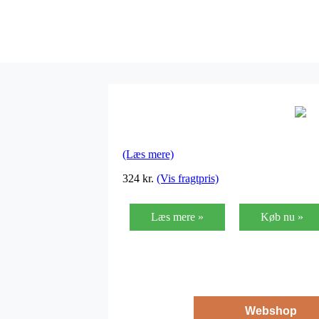
(Læs mere)
324
kr.
(Vis fragtpris)
Læs mere »
Køb nu »
Webshop