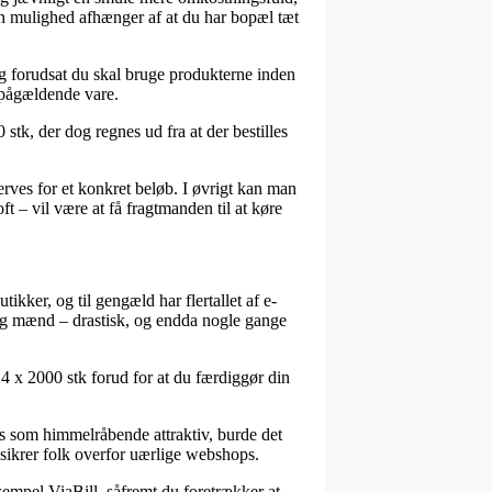
en mulighed afhænger af at du har bopæl tæt
tig forudsat du skal bruge produkterne inden
n pågældende vare.
stk, der dog regnes ud fra at der bestilles
erves for et konkret beløb. I øvrigt kan man
ft – vil være at få fragtmanden til at køre
ikker, og til gengæld har flertallet af e-
er og mænd – drastisk, og endda nogle gange
 4 x 2000 stk forud for at du færdiggør din
ses som himmelråbende attraktiv, burde det
r sikrer folk overfor uærlige webshops.
ksempel ViaBill, såfremt du foretrækker at