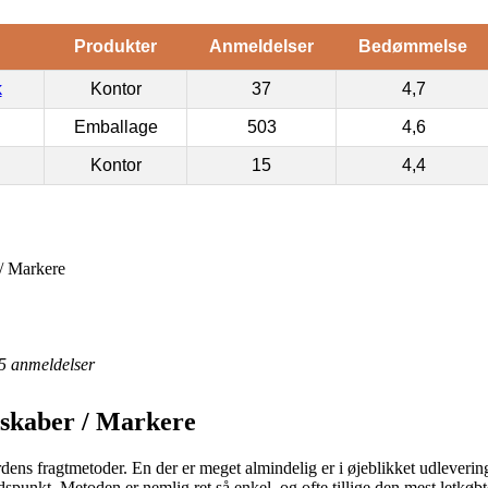
Produkter
Anmeldelser
Bedømmelse
k
Kontor
37
4,7
Emballage
503
4,6
Kontor
15
4,4
 / Markere
5
anmeldelser
dskaber / Markere
dens fragtmetoder. En der er meget almindelig er i øjeblikket udleveringss
idspunkt. Metoden er nemlig ret så enkel, og ofte tillige den mest letkøb