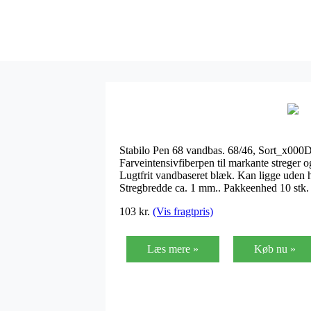
Stabilo Pen 68 vandbas. 68/46, Sort_x000
Farveintensivfiberpen til markante streger 
Lugtfrit vandbaseret blæk. Kan ligge uden 
Stregbredde ca. 1 mm.. Pakkeenhed 10 stk
103
kr.
(Vis fragtpris)
Læs mere »
Køb nu »