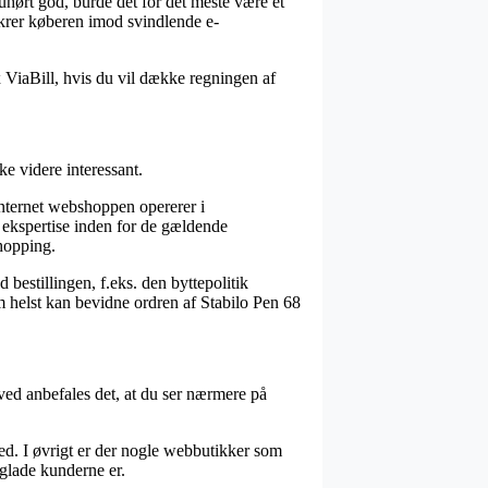
uhørt god, burde det for det meste være et
ikrer køberen imod svindlende e-
x ViaBill, hvis du vil dække regningen af
e videre interessant.
internet webshoppen opererer i
ekspertise inden for de gældende
shopping.
estillingen, f.eks. den byttepolitik
som helst kan bevidne ordren af Stabilo Pen 68
erved anbefales det, at du ser nærmere på
hed. I øvrigt er der nogle webbutikker som
 glade kunderne er.