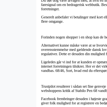
Du bør dog være årvågen med, at hvis en int
faresignal om en bedragerisk webbutik. Best
forretninger.
Generelt anbefaler vi betalinger med kort el
flere omgange.
Forinden nogen shopper i en shop kan de hel
Alternativet kunne måske være at se hvorvid
overensstemmelse med gældende dansk lovgiv
regulativer. Dette er desuden din mulighed f
Ligeledes går vi ind for at kunden er opmær
internet forretningen tilsikrer. Her er det v
vandbas. 68/46, Sort, hvad end du efterspørg
Trustpilot resulterer i sådan set fine genvej
webshoppens kritik af Stabilo Pen 68 vandba
Facebook frembringer desuden i højeste grad 
giver folk mulighed for at registrere en bed