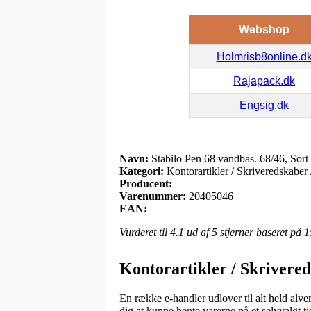
Webshop
Holmrisb8online.d
Rajapack.dk
Engsig.dk
Navn:
Stabilo Pen 68 vandbas. 68/46, Sort
Kategori:
Kontorartikler / Skriveredskaber
Producent:
Varenummer:
20405046
EAN:
Vurderet til
4.1
ud af 5 stjerner baseret på
1
Kontorartikler / Skrivere
En række e-handler udlover til alt held alver
dig at kunne hente varerne på et selvvalgt t