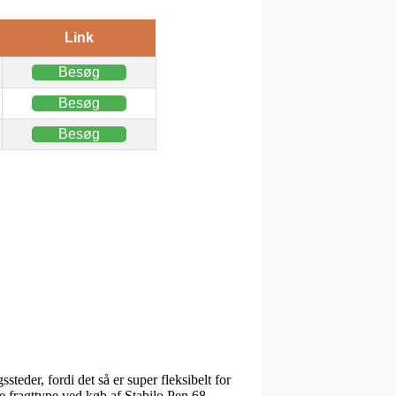
Link
Besøg
Besøg
Besøg
teder, fordi det så er super fleksibelt for
te fragttype ved køb af Stabilo Pen 68