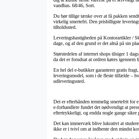
vandbas. 68/46, Sort.
Du bør tillige tænke over at få pakken sendt
virkelig smertefri. Den prisbilligste leveri
tilholdssted.
Leveringshastigheden på Kontorartikler / Sk
dage, og af den grund er det altså på sin pla
Størstedelen af internet shops tilsiger 1 da
da det er forudsat at ordren køres igennem fø
En hel del e-butikker garanterer gratis frag
leveringsmodel, som i de fleste tilfælde – h
udleveringssted.
Det er efterhånden temmelig smertefrit for 
e-forhandlere fundet det nødvendigt at presse
eftertrykkeligt, og endda nogle gange sikre p
Det kan immervæk blive lukrativt at studere 
ikke er i tvivl om at indhente den mindst kos