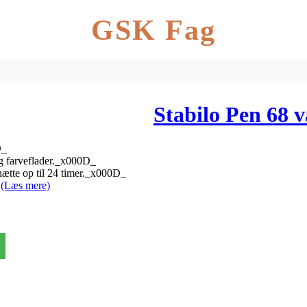
GSK Fag
Stabilo Pen 68 v
D_
og farveflader._x000D_
hætte op til 24 timer._x000D_
.
(Læs mere)