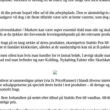
 til din private bopæl eller ud til din arbejdsplads. Den er almindeligvi
ngsudgave vil dog i de fleste tilfælde være selv at hente varerne, som do
riveredskaber / Markere kan være super essentiel ifald man står og skal
ds at du tjekker det forventede leveringstidspunkt på det relevante produ
gs fragt på en lang række af deres produkter, eksempelvis Stabilo Pen 6
r et fastslået klokkeslæt, således at de sandsynligvis kan nå at få pakken 
t, men oftest kun hvis man handler for et fastsat beløb. I øvrigt skulle 
vad end man befinder sig nær Kolding, Nykøbing Falster eller Skælskør – 
enhver at sammenligne priser (via fx PriceRunner) i blandt diverse inte
 udsalgspriserne på specielt deres bedst i test produkter – til drenge og 
ortofri fragt.
flere forhandlere på nettet efter tilbud på Stabilo Pen 68 vandbas. 68/46
telige pris.