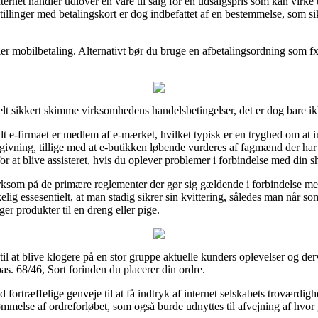
ernet handler udlover en vare til salg for en udsalgspris som kan virke 
illinger med betalingskort er dog indbefattet af en bestemmelse, som s
ler mobilbetaling. Alternativt bør du bruge en afbetalingsordning som f
t sikkert skimme virksomhedens handelsbetingelser, det er dog bare ikk
t e-firmaet er medlem af e-mærket, hvilket typisk er en tryghed om at 
ning, tillige med at e-butikken løbende vurderes af fagmænd der har 
or at blive assisteret, hvis du oplever problemer i forbindelse med din 
ksom på de primære reglementer der gør sig gældende i forbindelse med b
irkelig essesentielt, at man stadig sikrer sin kvittering, således man når 
er produkter til en dreng eller pige.
e til at blive klogere på en stor gruppe aktuelle kunders oplevelser og d
s. 68/46, Sort forinden du placerer din ordre.
fortræffelige genveje til at få indtryk af internet selskabets troværdig
ømmelse af ordreforløbet, som også burde udnyttes til afvejning af hvor