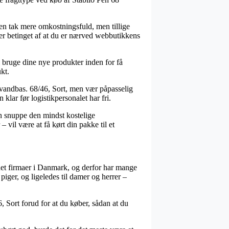
s en tak mere omkostningsfuld, men tillige
g er betinget af at du er nærved webbutikkens
 bruge dine nye produkter inden for få
kt.
8 vandbas. 68/46, Sort, men vær påpasselig
klar før logistikpersonalet har fri.
man snuppe den mindst kostelige
vil være at få kørt din pakke til et
rnet firmaer i Danmark, og derfor har mange
piger, og ligeledes til damer og herrer –
, Sort forud for at du køber, sådan at du