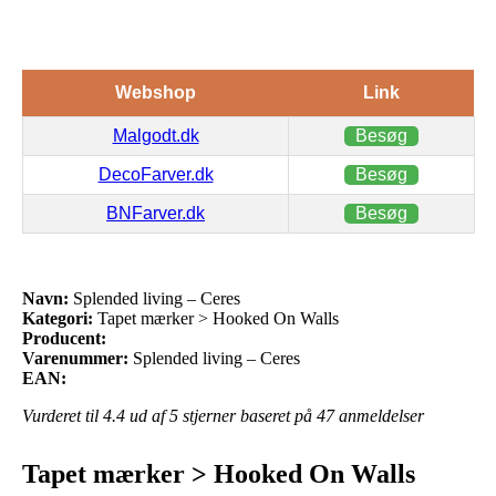
Webshop
Link
Malgodt.dk
Besøg
DecoFarver.dk
Besøg
BNFarver.dk
Besøg
Navn:
Splended living – Ceres
Kategori:
Tapet mærker > Hooked On Walls
Producent:
Varenummer:
Splended living – Ceres
EAN:
Vurderet til
4.4
ud af 5 stjerner baseret på
47
anmeldelser
Tapet mærker > Hooked On Walls