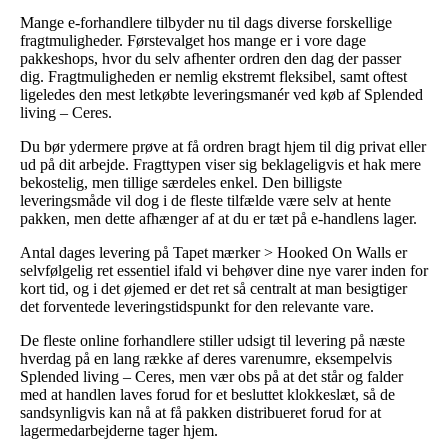
Mange e-forhandlere tilbyder nu til dags diverse forskellige
fragtmuligheder. Førstevalget hos mange er i vore dage
pakkeshops, hvor du selv afhenter ordren den dag der passer
dig. Fragtmuligheden er nemlig ekstremt fleksibel, samt oftest
ligeledes den mest letkøbte leveringsmanér ved køb af Splended
living – Ceres.
Du bør ydermere prøve at få ordren bragt hjem til dig privat eller
ud på dit arbejde. Fragttypen viser sig beklageligvis et hak mere
bekostelig, men tillige særdeles enkel. Den billigste
leveringsmåde vil dog i de fleste tilfælde være selv at hente
pakken, men dette afhænger af at du er tæt på e-handlens lager.
Antal dages levering på Tapet mærker > Hooked On Walls er
selvfølgelig ret essentiel ifald vi behøver dine nye varer inden for
kort tid, og i det øjemed er det ret så centralt at man besigtiger
det forventede leveringstidspunkt for den relevante vare.
De fleste online forhandlere stiller udsigt til levering på næste
hverdag på en lang række af deres varenumre, eksempelvis
Splended living – Ceres, men vær obs på at det står og falder
med at handlen laves forud for et besluttet klokkeslæt, så de
sandsynligvis kan nå at få pakken distribueret forud for at
lagermedarbejderne tager hjem.