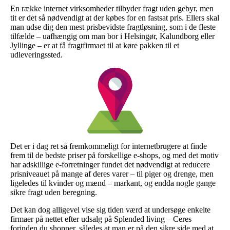
En række internet virksomheder tilbyder fragt uden gebyr, men
tit er det så nødvendigt at der købes for en fastsat pris. Ellers skal
man udse dig den mest prisbevidste fragtløsning, som i de fleste
tilfælde – uafhængig om man bor i Helsingør, Kalundborg eller
Jyllinge – er at få fragtfirmaet til at køre pakken til et
udleveringssted.
Det er i dag ret så fremkommeligt for internetbrugere at finde
frem til de bedste priser på forskellige e-shops, og med det motiv
har adskillige e-forretninger fundet det nødvendigt at reducere
prisniveauet på mange af deres varer – til piger og drenge, men
ligeledes til kvinder og mænd – markant, og endda nogle gange
sikre fragt uden beregning.
Det kan dog alligevel vise sig tiden værd at undersøge enkelte
firmaer på nettet efter udsalg på Splended living – Ceres
forinden du shopper, således at man er på den sikre side med at