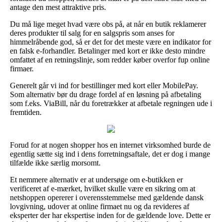
antage den mest attraktive pris.
Du må lige meget hvad være obs på, at når en butik reklamerer
deres produkter til salg for en salgspris som anses for
himmelråbende god, så er det for det meste være en indikator for
en falsk e-forhandler. Betalinger med kort er ikke desto mindre
omfattet af en retningslinje, som redder køber overfor fup online
firmaer.
Generelt går vi ind for bestillinger med kort eller MobilePay.
Som alternativ bør du drage fordel af en løsning på afbetaling
som f.eks. ViaBill, når du foretrækker at afbetale regningen ude i
fremtiden.
Forud for at nogen shopper hos en internet virksomhed burde de
egentlig sætte sig ind i dens forretningsaftale, det er dog i mange
tilfælde ikke særlig morsomt.
Et nemmere alternativ er at undersøge om e-butikken er
verificeret af e-mærket, hvilket skulle være en sikring om at
netshoppen opererer i overensstemmelse med gældende dansk
lovgivning, udover at online firmaet nu og da revideres af
eksperter der har ekspertise inden for de gældende love. Dette er