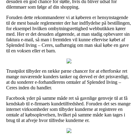
desuden en god chance for støtte, hvis du bliver udsat for
dilemmaer som følge af din shopping.
Foruden dette rekommanderer vi at køberen er hensynstagende
til de mest basale reglementer der har indflydelse på bestillingen,
for eksempel hvilken ombytningsrettighed webbutikken kører
med. Her er det desuden afgørende, at man stadig opbevarer sin
faktura e-mail, så man i fremtiden vil kunne eftervise købet af
Splended living – Ceres, uafhængig om man skal købe en gave
til en voksen eller et barn.
Trustpilot tilbyder en række pæne chancer for at efterforske ret
mange nuværende kunders tanker og derved er det prisværdigt,
at du sonderer e-forhandlerens omtaler af Splended living –
Ceres inden du handler.
Facebook yder på samme måde ret så gavnlige genveje til at få
kendskab til e-firmaets kundetilfredshed. Foruden det ses mange
internet virksomheder som tilbyder kunderne at registrere en
omtale af købsoplevelsen, hvilket på samme måde kan tages i
brug til at afveje hvor tilfredse kunderne er.