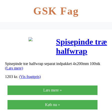
GSK Fag
Spisepinde træ
halfwrap
separat
Spisepinde træ halfwrap separat indpakket 4x200mm 100stk
indpakket
(Læs mere)
4x200mm
1203
kr.
(Vis fragtpris)
100stk
Læs mere »
Køb nu »