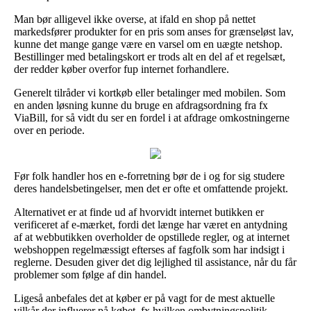
Man bør alligevel ikke overse, at ifald en shop på nettet
markedsfører produkter for en pris som anses for grænseløst lav,
kunne det mange gange være en varsel om en uægte netshop.
Bestillinger med betalingskort er trods alt en del af et regelsæt,
der redder køber overfor fup internet forhandlere.
Generelt tilråder vi kortkøb eller betalinger med mobilen. Som
en anden løsning kunne du bruge en afdragsordning fra fx
ViaBill, for så vidt du ser en fordel i at afdrage omkostningerne
over en periode.
Før folk handler hos en e-forretning bør de i og for sig studere
deres handelsbetingelser, men det er ofte et omfattende projekt.
Alternativet er at finde ud af hvorvidt internet butikken er
verificeret af e-mærket, fordi det længe har været en antydning
af at webbutikken overholder de opstillede regler, og at internet
webshoppen regelmæssigt efterses af fagfolk som har indsigt i
reglerne. Desuden giver det dig lejlighed til assistance, når du får
problemer som følge af din handel.
Ligeså anbefales det at køber er på vagt for de mest aktuelle
vilkår der influerer på købet, fx hvilken ombytningspolitik