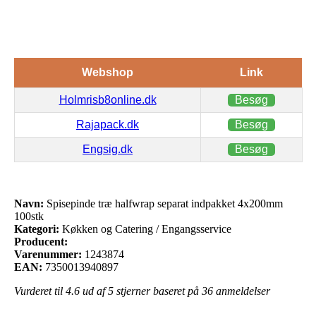
Webshop
Link
Holmrisb8online.dk
Besøg
Rajapack.dk
Besøg
Engsig.dk
Besøg
Navn:
Spisepinde træ halfwrap separat indpakket 4x200mm
100stk
Kategori:
Køkken og Catering / Engangsservice
Producent:
Varenummer:
1243874
EAN:
7350013940897
Vurderet til
4.6
ud af 5 stjerner baseret på
36
anmeldelser