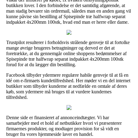
butikken lover. I den forbindelse er det samtidig afgørende, at
man stadig bevarer sin ordremail, således man en anden gang vil
kunne påvise sin bestilling af Spisepinde træ halfwrap separat
indpakket 4x200mm 100stk, hvad end man er herre eller dame.
Trustpilot resulterer i forholdsvis strålende genveje til at fortolke
mange øvrige brugeres betragtninger og derved er det at
foretrække, at du gennemgår online shoppens bedømmelser af
Spisepinde træ halfwrap separat indpakket 4x200mm 100stk
forud for at du lægger din bestilling.
Facebook tilbyder ydermere regulære habile genveje til at få en
idé om e-firmaets kundetilfredshed. Her møder vi en del internet
butikker som tilbyder kunderne at nedfælde en omtale af deres
køb, som ydermere må bruges til at vurdere kundernes
tilfredshed.
Denne side er finansieret af annonceindtægter. Vi har
samarbejder med et hold af netbutikker hvori vi præsenterer
firmaernes produkter, og modtager provision for så vidt en
bruger fra vores hjemmeside laver en handel.