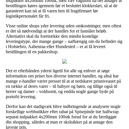
indpakket 4x200mm 100stk, men vær vagtsom da det antager at
bestillingen køres igennem før et besluttet klokkeslæt, så at de
garanteret kan nå at få varen hen til fragtfirmaet før
logistikpersonalet får fri.
Visse online shops yder levering uden omkostninger, men oftest
er det så nødvendigt at der handles for et fastslået beløb.
Alternativt skal du foretrække den mindst kostelige
leveringstype, der mange gange – uafhængig om du befinder sig
i Holstebro, Aabenraa eller Hundested – er at få leveret
bestillingen til en pakkeshop.
Det er efterhånden yderst ligetil for alle og enhver at søge
information om priser hos diverse internet handler, og altså har
mange e-handler været presset til at at nedskære prisniveauet på
en række af deres varer – til babyer og børn, og tillige også til
herrer og damer – voldsomt, og endda nogle gange byde på
portofri levering.
Derfor kan det stadigvæk blive indbringende at analysere nogle
forskellige webbutikker efter rabat på Spisepinde træ halfwrap
separat indpakket 4x200mm 100stk forud for at du færdiggør
din shopping, således at man er skråsikker på at antage den
laveste pris.