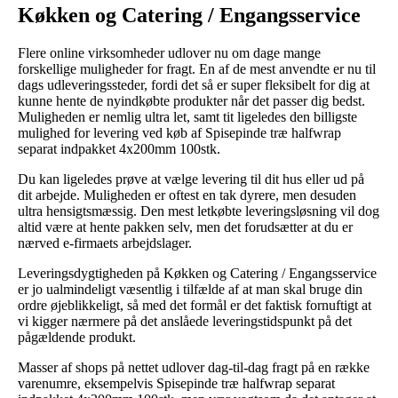
Køkken og Catering / Engangsservice
Flere online virksomheder udlover nu om dage mange
forskellige muligheder for fragt. En af de mest anvendte er nu til
dags udleveringssteder, fordi det så er super fleksibelt for dig at
kunne hente de nyindkøbte produkter når det passer dig bedst.
Muligheden er nemlig ultra let, samt tit ligeledes den billigste
mulighed for levering ved køb af Spisepinde træ halfwrap
separat indpakket 4x200mm 100stk.
Du kan ligeledes prøve at vælge levering til dit hus eller ud på
dit arbejde. Muligheden er oftest en tak dyrere, men desuden
ultra hensigtsmæssig. Den mest letkøbte leveringsløsning vil dog
altid være at hente pakken selv, men det forudsætter at du er
nærved e-firmaets arbejdslager.
Leveringsdygtigheden på Køkken og Catering / Engangsservice
er jo ualmindeligt væsentlig i tilfælde af at man skal bruge din
ordre øjeblikkeligt, så med det formål er det faktisk fornuftigt at
vi kigger nærmere på det anslåede leveringstidspunkt på det
pågældende produkt.
Masser af shops på nettet udlover dag-til-dag fragt på en række
varenumre, eksempelvis Spisepinde træ halfwrap separat