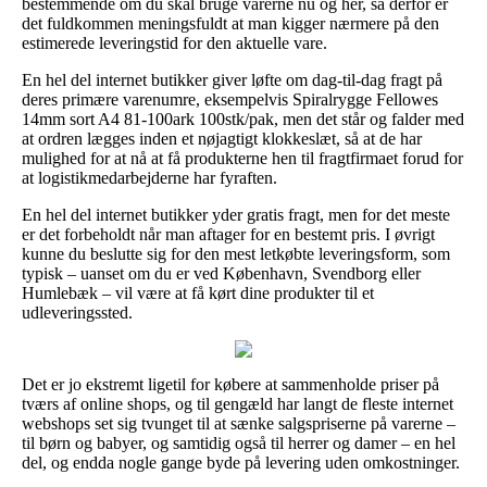
bestemmende om du skal bruge varerne nu og her, så derfor er
det fuldkommen meningsfuldt at man kigger nærmere på den
estimerede leveringstid for den aktuelle vare.
En hel del internet butikker giver løfte om dag-til-dag fragt på
deres primære varenumre, eksempelvis Spiralrygge Fellowes
14mm sort A4 81-100ark 100stk/pak, men det står og falder med
at ordren lægges inden et nøjagtigt klokkeslæt, så at de har
mulighed for at nå at få produkterne hen til fragtfirmaet forud for
at logistikmedarbejderne har fyraften.
En hel del internet butikker yder gratis fragt, men for det meste
er det forbeholdt når man aftager for en bestemt pris. I øvrigt
kunne du beslutte sig for den mest letkøbte leveringsform, som
typisk – uanset om du er ved København, Svendborg eller
Humlebæk – vil være at få kørt dine produkter til et
udleveringssted.
Det er jo ekstremt ligetil for købere at sammenholde priser på
tværs af online shops, og til gengæld har langt de fleste internet
webshops set sig tvunget til at sænke salgspriserne på varerne –
til børn og babyer, og samtidig også til herrer og damer – en hel
del, og endda nogle gange byde på levering uden omkostninger.