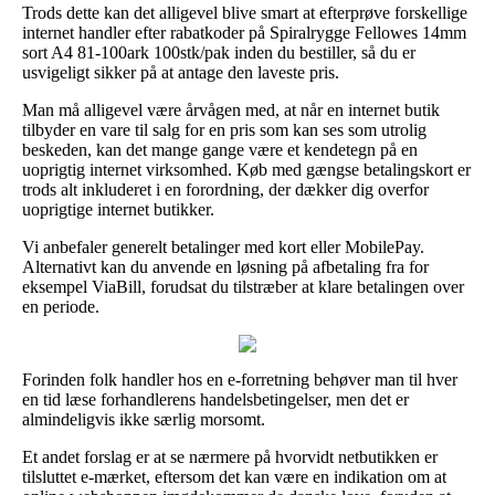
Trods dette kan det alligevel blive smart at efterprøve forskellige
internet handler efter rabatkoder på Spiralrygge Fellowes 14mm
sort A4 81-100ark 100stk/pak inden du bestiller, så du er
usvigeligt sikker på at antage den laveste pris.
Man må alligevel være årvågen med, at når en internet butik
tilbyder en vare til salg for en pris som kan ses som utrolig
beskeden, kan det mange gange være et kendetegn på en
uoprigtig internet virksomhed. Køb med gængse betalingskort er
trods alt inkluderet i en forordning, der dækker dig overfor
uoprigtige internet butikker.
Vi anbefaler generelt betalinger med kort eller MobilePay.
Alternativt kan du anvende en løsning på afbetaling fra for
eksempel ViaBill, forudsat du tilstræber at klare betalingen over
en periode.
Forinden folk handler hos en e-forretning behøver man til hver
en tid læse forhandlerens handelsbetingelser, men det er
almindeligvis ikke særlig morsomt.
Et andet forslag er at se nærmere på hvorvidt netbutikken er
tilsluttet e-mærket, eftersom det kan være en indikation om at