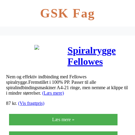
GSK Fag
Spiralrygge
Fellowes
14mm sort A4
Nem og effektiv indbinding med Fellowes
81-100ark
spiralrygge.Fremstillet i 100% PP. Passer til alle
spiralindbindingsmaskiner A4-21 ringe, men nemme at klippe til
100stk/pak
i mindre størrelser.
(Læs mere)
87
kr.
(Vis fragtpris)
Læs mere »