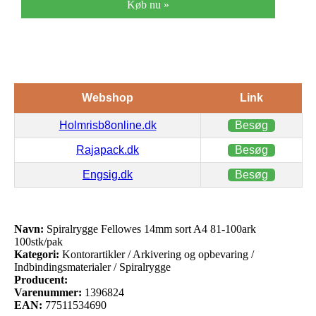
Køb nu »
Webshop
Link
Holmrisb8online.dk
Besøg
Rajapack.dk
Besøg
Engsig.dk
Besøg
Navn:
Spiralrygge Fellowes 14mm sort A4 81-100ark
100stk/pak
Kategori:
Kontorartikler / Arkivering og opbevaring /
Indbindingsmaterialer / Spiralrygge
Producent:
Varenummer:
1396824
EAN:
77511534690