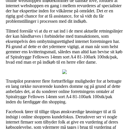
online webshoppen imødekommer de danske love, foruden at
internet webshoppen en gang i mellem revurderes af specialister
der har ekspertise inden for vilkårene på området. Det er en
rigtig god chance for at få assistance, for så vidt du får
problemstillinger i processen med dit indkøb.
Tilmed foreslår vi at du er sat ind i de mest aktuelle retningslinjer
der kan håndhæves i forbindelse med transaktionen, som
eksempelvis den ombytningsrettighed internet forretningen har.
På grund af dette er det ydermere vigtigt, at man når som helst
gemmer ens kvitteringsmail, således man altid kan bevise sit køb
af Spiralrygge Fellowes 14mm sort A4 81-100ark 100stk/pak,
hvad end man er på indkøb til en herre eller dame.
Trustpilot præsterer flere fortræffelige muligheder for at betragte
en lang række nuværende kunders domme og på grund af dette
anbefales det, at du sonderer online forretningens omtaler af
Spiralrygge Fellowes 14mm sort A4 81-100ark 100stk/pak
inden du færdiggør din shopping.
Facebook fører til tillige tilpas ønskværdige løsninger til at få
indsigt i online shoppens kundefokus. Derudover ser vi nogle
internet firmaer som tilbyder folk at give en vurdering af deres
købsoplevelse, som ydermere må tages i brug til vurdering af