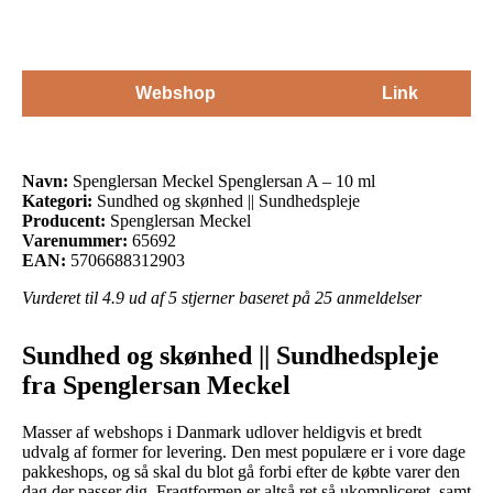
Webshop
Link
Navn:
Spenglersan Meckel Spenglersan A – 10 ml
Kategori:
Sundhed og skønhed || Sundhedspleje
Producent:
Spenglersan Meckel
Varenummer:
65692
EAN:
5706688312903
Vurderet til
4.9
ud af 5 stjerner baseret på
25
anmeldelser
Sundhed og skønhed || Sundhedspleje
fra Spenglersan Meckel
Masser af webshops i Danmark udlover heldigvis et bredt
udvalg af former for levering. Den mest populære er i vore dage
pakkeshops, og så skal du blot gå forbi efter de købte varer den
dag der passer dig. Fragtformen er altså ret så ukompliceret, samt