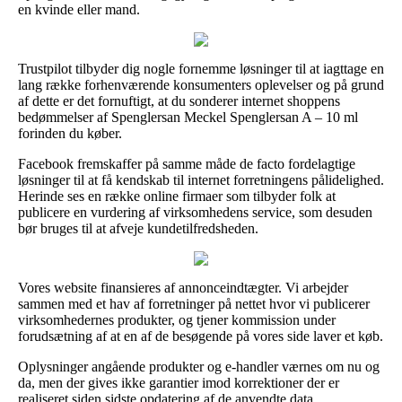
en kvinde eller mand.
Trustpilot tilbyder dig nogle fornemme løsninger til at iagttage en
lang række forhenværende konsumenters oplevelser og på grund
af dette er det fornuftigt, at du sonderer internet shoppens
bedømmelser af Spenglersan Meckel Spenglersan A – 10 ml
forinden du køber.
Facebook fremskaffer på samme måde de facto fordelagtige
løsninger til at få kendskab til internet forretningens pålidelighed.
Herinde ses en række online firmaer som tilbyder folk at
publicere en vurdering af virksomhedens service, som desuden
bør bruges til at afveje kundetilfredsheden.
Vores website finansieres af annonceindtægter. Vi arbejder
sammen med et hav af forretninger på nettet hvor vi publicerer
virksomhedernes produkter, og tjener kommission under
forudsætning af at en af de besøgende på vores side laver et køb.
Oplysninger angående produkter og e-handler værnes om nu og
da, men der gives ikke garantier imod korrektioner der er
realiseret siden sidste opdatering af de anvendte data.