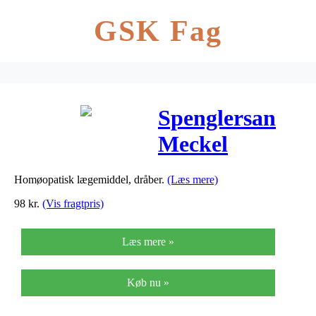
GSK Fag
Spenglersan
Meckel
Spenglersan A
Homøopatisk lægemiddel, dråber.
(Læs mere)
– 10 ml
98
kr.
(Vis fragtpris)
Læs mere »
Køb nu »