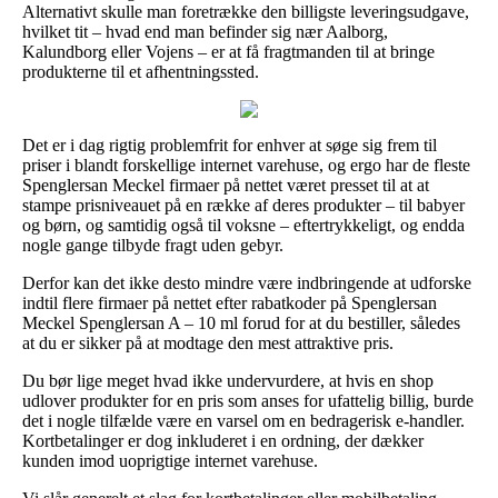
Alternativt skulle man foretrække den billigste leveringsudgave,
hvilket tit – hvad end man befinder sig nær Aalborg,
Kalundborg eller Vojens – er at få fragtmanden til at bringe
produkterne til et afhentningssted.
Det er i dag rigtig problemfrit for enhver at søge sig frem til
priser i blandt forskellige internet varehuse, og ergo har de fleste
Spenglersan Meckel firmaer på nettet været presset til at at
stampe prisniveauet på en række af deres produkter – til babyer
og børn, og samtidig også til voksne – eftertrykkeligt, og endda
nogle gange tilbyde fragt uden gebyr.
Derfor kan det ikke desto mindre være indbringende at udforske
indtil flere firmaer på nettet efter rabatkoder på Spenglersan
Meckel Spenglersan A – 10 ml forud for at du bestiller, således
at du er sikker på at modtage den mest attraktive pris.
Du bør lige meget hvad ikke undervurdere, at hvis en shop
udlover produkter for en pris som anses for ufattelig billig, burde
det i nogle tilfælde være en varsel om en bedragerisk e-handler.
Kortbetalinger er dog inkluderet i en ordning, der dækker
kunden imod uoprigtige internet varehuse.