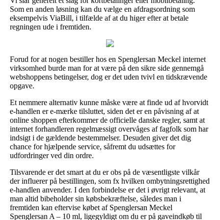
Vi slår generelt et slag for kortbetalinger eller mobilbetaling.
Som en anden løsning kan du vælge en afdragsordning som
eksempelvis ViaBill, i tilfælde af at du higer efter at betale
regningen ude i fremtiden.
Forud for at nogen bestiller hos en Spenglersan Meckel internet
virksomhed burde man for at være på den sikre side gennemgå
webshoppens betingelser, dog er det uden tvivl en tidskrævende
opgave.
Et nemmere alternativ kunne måske være at finde ud af hvorvidt
e-handlen er e-mærke tilsluttet, siden det er en påvisning af at
online shoppen efterkommer de officielle danske regler, samt at
internet forhandleren regelmæssigt overvåges af fagfolk som har
indsigt i de gældende bestemmelser. Desuden giver det dig
chance for hjælpende service, såfremt du udsættes for
udfordringer ved din ordre.
Tilsvarende er det smart at du er obs på de væsentligste vilkår
der influerer på bestillingen, som fx hvilken ombytningsrettighed
e-handlen anvender. I den forbindelse er det i øvrigt relevant, at
man altid bibeholder sin købsbekræftelse, således man i
fremtiden kan eftervise købet af Spenglersan Meckel
Spenglersan A – 10 ml, ligegyldigt om du er på gaveindkøb til