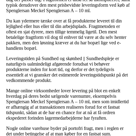
typisk derudover den mest prisbevidste leveringsform ved køb af
Spenglersan Meckel Spenglersan A – 10 ml.
Du kan ydermere tænke over at få produkterne leveret til din
lejlighed eller hus eller til din arbejdsplads. Fragtmetoden er
oftest en sjat dyrere, men tillige temmelig ligetil. Den mest
betalelige fragtform vil dog til enhver tid være at du selv henter
pakken, men den løsning kræver at du har bopæl lige ved e-
handlens bopæl.
Leveringstiden på Sundhed og skønhed || Sundhedspleje er
naturligvis ualmindeligt afgørende forudsat vi behøver
produkterne inden for kort tid, og derfor er det tydeligvis
essentielt at vi gransker det estimerede leveringstidspunkt på det
vedkommende produkt.
Mange online virksomheder lover levering på blot en enkelt
hverdag på deres bedst sælgende varenumre, eksempelvis
Spenglersan Meckel Spenglersan A – 10 ml, men som imidlertid
er afhængig af at transaktionen realiseres forud for et fastsat
tidspunkt, sådan at de har en chance for at nå at få ordren
ekspederet forinden lagermedarbejderne har fyraften.
Nogle online varehuse byder på portofri fragt, men i reglen er
det under betingelse af at man køber for en fastsat sum.