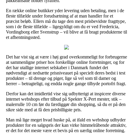
pakkeansatte holder fyraften.
En række online butikker yder levering uden betaling, men i de
fleste tilfælde under forudsætning af at man handler for et
præcist beløb. Ellers må du tage den mest prisbevidste fragttype,
som i de fleste tilfælde – ligegyldigt om du er ved Fredericia,
Vordingborg eller Svenstrup – vil blive at få bragt produkterne til
et afhentningssted.
Det har vist sig at være i høj grad overkommeligt for forbrugerne
at sammenligne priser hos forskellige online forretninger, og for
det har utallige internet selskaber i Danmark fundet det
nødvendigt at nedsætte prisniveauet på specielt deres bedst i test
produkter – til drenge og piger, lige så vel som til damer og
herrer – betragteligt, og endda nogle gange tilbyde portofri fragt.
Derfor kan det imidlertid vise sig udbytterigt at inspicere diverse
internet webshops efter tilbud på Spekter X-Pert mester, stik –
malerrulle 10 cm før du færdiggør din shopping, så du er på den
sikre side med at få den prisbilligste pris.
Man må lige meget hvad huske på, at ifald en webshop udbyder
produkter for en salgspris der kan virke himmelråbende attraktiv,
er det for det meste være et bevis på en uærlig online forretning.