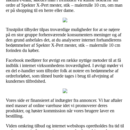
ordre af Spekter X-Pert mester, stik – malerrulle 10 cm, om man
er på shopping til en herre eller dame.
Trustpilot tilbyder tilpas troværdige muligheder for at se nøjere
på en stor gruppe forhenværende konsumenters meninger og af
den grund anbefales det, at du analyserer internet forhandlerens
bedømmelser af Spekter X-Pert mester, stik – malerrulle 10 cm
forinden du køber.
Facebook medfører for øvrigt en række nyttige metoder til at få
indblik i internet virksomhedens troværdighed. I øvrigt møder vi
en del e-handler som tilbyder folk at notere en bedømmelse af
ordreforløbet, som tilmed burde tages i brug til afvejning af
kundernes tilfredshed.
Vores side er finansieret af indtægter fra annoncer. Vi har aftaler
med masser af online varehuse idet vi promoverer deres
produkter, og høster kommission når vores brugere laver en
bestilling.
Viden omkring tilbud og internet webshops opretholdes fra tid til