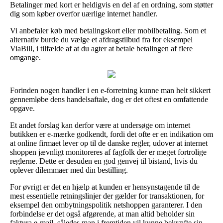
Betalinger med kort er heldigvis en del af en ordning, som støtter
dig som køber overfor uærlige internet handler.
Vi anbefaler køb med betalingskort eller mobilbetaling. Som et
alternativ burde du vælge et afdragstilbud fra for eksempel
ViaBill, i tilfælde af at du agter at betale betalingen af flere
omgange.
Forinden nogen handler i en e-forretning kunne man helt sikkert
gennemløbe dens handelsaftale, dog er det oftest en omfattende
opgave.
Et andet forslag kan derfor være at undersøge om internet
butikken er e-mærke godkendt, fordi det ofte er en indikation om
at online firmaet lever op til de danske regler, udover at internet
shoppen jævnligt monitoreres af fagfolk der er meget fortrolige
reglerne. Dette er desuden en god genvej til bistand, hvis du
oplever dilemmaer med din bestilling.
For øvrigt er det en hjælp at kunden er hensynstagende til de
mest essentielle retningslinjer der gælder for transaktionen, for
eksempel den ombytningspolitik netshoppen garanterer. I den
forbindelse er det også afgørende, at man altid beholder sin
faktura e-mail, således man i fremtiden vil kunne bekræfte sin