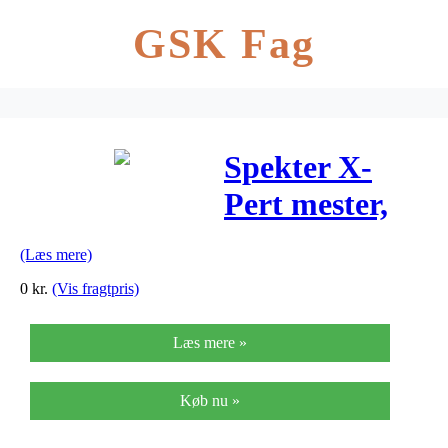
GSK Fag
Spekter X-
Pert mester,
stik –
(Læs mere)
malerrulle 10
0
kr.
(Vis fragtpris)
cm
Læs mere »
Køb nu »