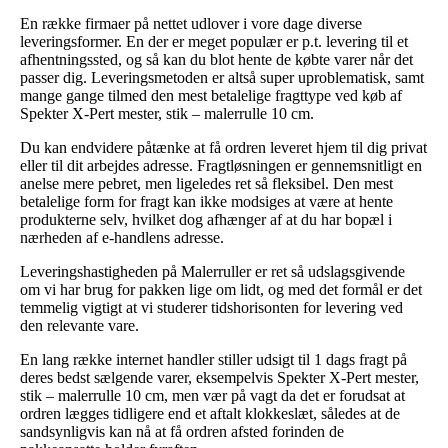
En række firmaer på nettet udlover i vore dage diverse
leveringsformer. En der er meget populær er p.t. levering til et
afhentningssted, og så kan du blot hente de købte varer når det
passer dig. Leveringsmetoden er altså super uproblematisk, samt
mange gange tilmed den mest betalelige fragttype ved køb af
Spekter X-Pert mester, stik – malerrulle 10 cm.
Du kan endvidere påtænke at få ordren leveret hjem til dig privat
eller til dit arbejdes adresse. Fragtløsningen er gennemsnitligt en
anelse mere pebret, men ligeledes ret så fleksibel. Den mest
betalelige form for fragt kan ikke modsiges at være at hente
produkterne selv, hvilket dog afhænger af at du har bopæl i
nærheden af e-handlens adresse.
Leveringshastigheden på Malerruller er ret så udslagsgivende
om vi har brug for pakken lige om lidt, og med det formål er det
temmelig vigtigt at vi studerer tidshorisonten for levering ved
den relevante vare.
En lang række internet handler stiller udsigt til 1 dags fragt på
deres bedst sælgende varer, eksempelvis Spekter X-Pert mester,
stik – malerrulle 10 cm, men vær på vagt da det er forudsat at
ordren lægges tidligere end et aftalt klokkeslæt, således at de
sandsynligvis kan nå at få ordren afsted forinden de