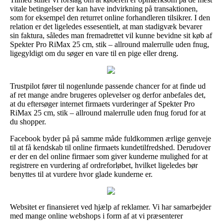
vitale betingelser der kan have indvirkning på transaktionen,
som for eksempel den returret online forhandleren tilsikrer. I den
relation er det ligeledes essesentielt, at man stadigvæk bevarer
sin faktura, således man fremadrettet vil kunne bevidne sit køb af
Spekter Pro RiMax 25 cm, stik – allround malerrulle uden fnug,
ligegyldigt om du søger en vare til en pige eller dreng.
Trustpilot fører til nogenlunde passende chancer for at finde ud
af ret mange andre brugeres oplevelser og derfor anbefales det,
at du eftersøger internet firmaets vurderinger af Spekter Pro
RiMax 25 cm, stik – allround malerrulle uden fnug forud for at
du shopper.
Facebook byder på på samme måde fuldkommen ærlige genveje
til at få kendskab til online firmaets kundetilfredshed. Derudover
er der en del online firmaer som giver kunderne mulighed for at
registrere en vurdering af ordreforløbet, hvilket ligeledes bør
benyttes til at vurdere hvor glade kunderne er.
Websitet er finansieret ved hjælp af reklamer. Vi har samarbejder
med mange online webshops i form af at vi præsenterer