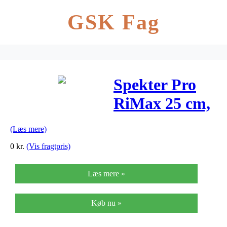
GSK Fag
Spekter Pro
RiMax 25 cm,
stik – allround
(Læs mere)
malerrulle
0
kr.
(Vis fragtpris)
uden fnug
Læs mere »
Køb nu »