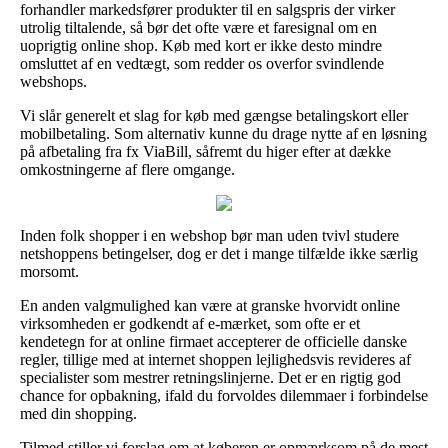
forhandler markedsfører produkter til en salgspris der virker
utrolig tiltalende, så bør det ofte være et faresignal om en
uoprigtig online shop. Køb med kort er ikke desto mindre
omsluttet af en vedtægt, som redder os overfor svindlende
webshops.
Vi slår generelt et slag for køb med gængse betalingskort eller
mobilbetaling. Som alternativ kunne du drage nytte af en løsning
på afbetaling fra fx ViaBill, såfremt du higer efter at dække
omkostningerne af flere omgange.
Inden folk shopper i en webshop bør man uden tvivl studere
netshoppens betingelser, dog er det i mange tilfælde ikke særlig
morsomt.
En anden valgmulighed kan være at granske hvorvidt online
virksomheden er godkendt af e-mærket, som ofte er et
kendetegn for at online firmaet accepterer de officielle danske
regler, tillige med at internet shoppen lejlighedsvis revideres af
specialister som mestrer retningslinjerne. Det er en rigtig god
chance for opbakning, ifald du forvoldes dilemmaer i forbindelse
med din shopping.
Tilmed stiller vi forslag om at køberen er opmærksom på de mest