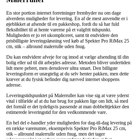
En stor portion internet forretninger frembyder nu om dage
alverdens muligheder for levering. En af de mest anvendte er i
øjeblikket at afsende til en pakkeshop, fordi du så har fuld
fleksibilitet til at hente varerne på et valgfrit tidspunkt.
Muligheden er jo ret ukompliceret, samt tit endvidere den
prisbilligste leveringsløsning ved køb af Spekter Pro RiMax 25
cm, stik – allround malerrulle uden fnug.
Du kan endvidere afveje for og imod at vælge afsending til din
bolig eller ud til dit arbejdes adresse. Metoden bliver undertiden
lidt mere pebret, men derudover ultra smart. Den billigste
leveringsform er unægtelig at du selv henter pakken, men dette
kræver at du fysisk befinder dig nærved internet shoppens
adresse.
Leveringstidspunktet på Malerruller kan vise sig at være yderst
vital i tilfælde af at du har brug for pakken lige om lidt, så med
det formål er det tydeligvis passende at man dobbelttjekker den
estimerede leveringstid for den vedkommende vare.
En hel del e-handler yder muligheden for dag-til-dag levering på
en række varenumre, eksempelvis Spekter Pro RiMax 25 cm,
stik – allround malerrulle uden fnug, men det tager