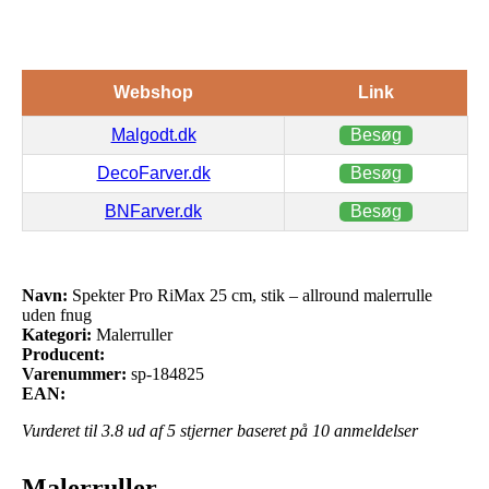
Webshop
Link
Malgodt.dk
Besøg
DecoFarver.dk
Besøg
BNFarver.dk
Besøg
Navn:
Spekter Pro RiMax 25 cm, stik – allround malerrulle
uden fnug
Kategori:
Malerruller
Producent:
Varenummer:
sp-184825
EAN:
Vurderet til
3.8
ud af 5 stjerner baseret på
10
anmeldelser
Malerruller