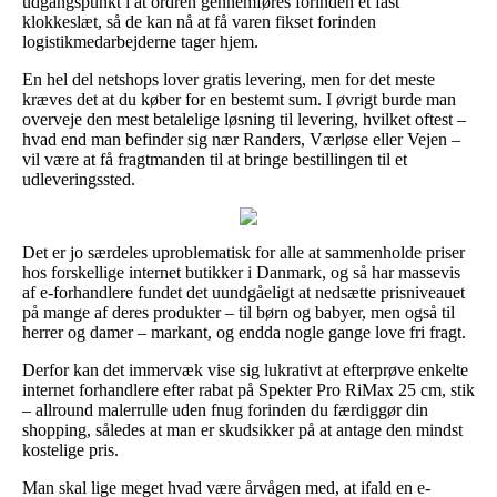
udgangspunkt i at ordren gennemføres forinden et fast
klokkeslæt, så de kan nå at få varen fikset forinden
logistikmedarbejderne tager hjem.
En hel del netshops lover gratis levering, men for det meste
kræves det at du køber for en bestemt sum. I øvrigt burde man
overveje den mest betalelige løsning til levering, hvilket oftest –
hvad end man befinder sig nær Randers, Værløse eller Vejen –
vil være at få fragtmanden til at bringe bestillingen til et
udleveringssted.
Det er jo særdeles uproblematisk for alle at sammenholde priser
hos forskellige internet butikker i Danmark, og så har massevis
af e-forhandlere fundet det uundgåeligt at nedsætte prisniveauet
på mange af deres produkter – til børn og babyer, men også til
herrer og damer – markant, og endda nogle gange love fri fragt.
Derfor kan det immervæk vise sig lukrativt at efterprøve enkelte
internet forhandlere efter rabat på Spekter Pro RiMax 25 cm, stik
– allround malerrulle uden fnug forinden du færdiggør din
shopping, således at man er skudsikker på at antage den mindst
kostelige pris.
Man skal lige meget hvad være årvågen med, at ifald en e-