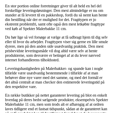
En stor portion online forretninger giver til alt held en hel del
forskellige leveringsløsninger. Den mest almindelige er nu om
stunder at få leveret til en pakkeshop, fordi du så nemt kan hente
din bestilling når der er mulighed for det. Fragttypen er jo
ekstremt problemfri, samt ofte også den mest letkøbte fragttype
ved køb af Spekter Malerbakke 11 cm.
Du bør lige så vel forsøge at vælge at få udbragt hjem til dig selv
eller til hvor du arbejder. Fragttypen viser sig gerne en lille smule
dyrere, men på den anden side usædvanlig praktisk. Den mest
prisbevidste leveringsmåde vil dog altid være selv at hente
produkterne, som desværre er betinget af at du lever nærved
internet forhandlerens tilholdssted.
Leveringshastigheden på Malerbakker- og spande kan i nogle
tilfælde være usædvanlig bestemmende i tilfælde af at man
behøver dine nye varer med det samme, og med det formål er
det altså centralt at man checker den estimerede leveringstid på
den respektive vare.
En række butikker på nettet garanterer levering på blot en enkelt
hverdag på deres bedst sælgende produkter, eksempelvis Spekter
Malerbakke 11 cm, men som trods alt er afhængig af at ordren
laves tidligere end et fastsat tidspunkt, sådan at de garanteret kan