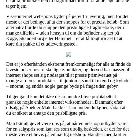
nå at få produktet hen til fragtfirmaet forud for at de lageransatte
tager hjem.
Visse internet webshops byder på gebyrfri levering, men for det
meste er det betinget af at der shoppes for et præcist beløb. Som
alternativ burde du snuppe den prisbilligste fragtmetode, der i
mange tilfælde – uden hensyn til om du befinder sig tæt på
Køge, Skanderborg eller Hammel – er at få fragtfirmaet til at
køre din pakke til et udleveringssted.
Det er jo efterhånden ekstremt fremkommeligt for alle at finde de
laveste priser hos forskellige e-butikker, og derved har masser af
internet shops set sig nødsaget til at presse prisniveauet på
mange af deres produkter – til juniorer, samt til mænd og kvinder
– enormt, og endda nogle gange byde på fragt uden gebyr.
Til gengæld kan det ikke desto mindre blive profitabelt at
granske nogle enkelte internet virksomheder i Danmark efter
udsalg på Spekter Malerbakke 11 cm inden du køber, sådan at
du er sikret at antage den prisbilligste pris.
Man bør alligevel være obs på, at når en netshop udbyder varer
for en salgspris som kan ses som utrolig beskeden, er det for det
meste være et bevis på en uærlig netshop. Handler med kort er