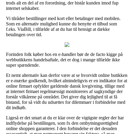
trods alt en del af en forordning, der bistår kunden imod fup
internet selskaber.
Vi tilråder bestillinger med kort eller betalinger med mobilen.
Som en alternativ mulighed kunne du benytte et tilbud som
f.eks. ViaBill, i tilfælde af at du har til hensigt at dække
betalingen over tid.
Forinden folk køber hos en e-handler bør de de facto kigge på
webbutikkens handelsaftale, det er dog i mange tilfælde ikke
super spændende.
Et nemt alternativ kan derfor være at se hvorvidt online butikken
er e-mærke godkendt, hvilket almindeligvis er en indikator for at
online firmaet opfylder gældende dansk lovgivning, tillige med
at internet firmaet regelmæssigt monitoreres af sagkyndige der
forstår vilkårene på området. Det giver dig lejlighed til at få
bistand, for så vidt du udsættes for dilemmaer i forbindelse med
dit indkøb.
Ligeså er det smart at du er klar over de vigtigste regler der har
indflydelse på bestillingen, som fx den ombytningsrettighed
online shoppen garanterer. I den forbindelse er det desuden
essesentielt, at man permanent bevarer sin faktura, så man