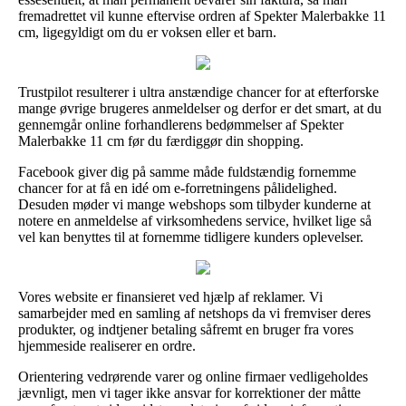
fremadrettet vil kunne eftervise ordren af Spekter Malerbakke 11
cm, ligegyldigt om du er voksen eller et barn.
Trustpilot resulterer i ultra anstændige chancer for at efterforske
mange øvrige brugeres anmeldelser og derfor er det smart, at du
gennemgår online forhandlerens bedømmelser af Spekter
Malerbakke 11 cm før du færdiggør din shopping.
Facebook giver dig på samme måde fuldstændig fornemme
chancer for at få en idé om e-forretningens pålidelighed.
Desuden møder vi mange webshops som tilbyder kunderne at
notere en anmeldelse af virksomhedens service, hvilket lige så
vel kan benyttes til at fornemme tidligere kunders oplevelser.
Vores website er finansieret ved hjælp af reklamer. Vi
samarbejder med en samling af netshops da vi fremviser deres
produkter, og indtjener betaling såfremt en bruger fra vores
hjemmeside realiserer en ordre.
Orientering vedrørende varer og online firmaer vedligeholdes
jævnligt, men vi tager ikke ansvar for korrektioner der måtte