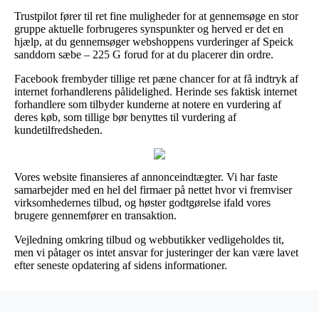
Trustpilot fører til ret fine muligheder for at gennemsøge en stor
gruppe aktuelle forbrugeres synspunkter og herved er det en
hjælp, at du gennemsøger webshoppens vurderinger af Speick
sanddorn sæbe – 225 G forud for at du placerer din ordre.
Facebook frembyder tillige ret pæne chancer for at få indtryk af
internet forhandlerens pålidelighed. Herinde ses faktisk internet
forhandlere som tilbyder kunderne at notere en vurdering af
deres køb, som tillige bør benyttes til vurdering af
kundetilfredsheden.
Vores website finansieres af annonceindtægter. Vi har faste
samarbejder med en hel del firmaer på nettet hvor vi fremviser
virksomhedernes tilbud, og høster godtgørelse ifald vores
brugere gennemfører en transaktion.
Vejledning omkring tilbud og webbutikker vedligeholdes tit,
men vi påtager os intet ansvar for justeringer der kan være lavet
efter seneste opdatering af sidens informationer.