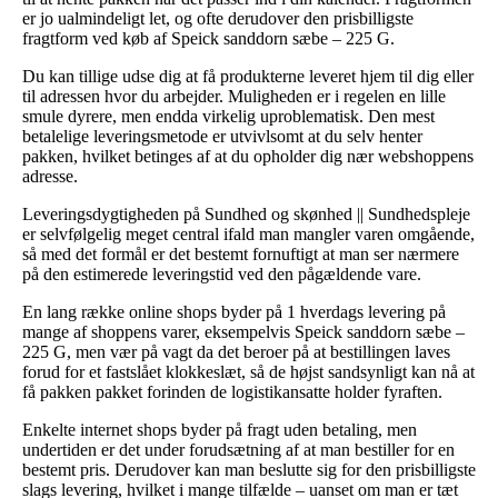
er jo ualmindeligt let, og ofte derudover den prisbilligste
fragtform ved køb af Speick sanddorn sæbe – 225 G.
Du kan tillige udse dig at få produkterne leveret hjem til dig eller
til adressen hvor du arbejder. Muligheden er i regelen en lille
smule dyrere, men endda virkelig uproblematisk. Den mest
betalelige leveringsmetode er utvivlsomt at du selv henter
pakken, hvilket betinges af at du opholder dig nær webshoppens
adresse.
Leveringsdygtigheden på Sundhed og skønhed || Sundhedspleje
er selvfølgelig meget central ifald man mangler varen omgående,
så med det formål er det bestemt fornuftigt at man ser nærmere
på den estimerede leveringstid ved den pågældende vare.
En lang række online shops byder på 1 hverdags levering på
mange af shoppens varer, eksempelvis Speick sanddorn sæbe –
225 G, men vær på vagt da det beroer på at bestillingen laves
forud for et fastslået klokkeslæt, så de højst sandsynligt kan nå at
få pakken pakket forinden de logistikansatte holder fyraften.
Enkelte internet shops byder på fragt uden betaling, men
undertiden er det under forudsætning af at man bestiller for en
bestemt pris. Derudover kan man beslutte sig for den prisbilligste
slags levering, hvilket i mange tilfælde – uanset om man er tæt