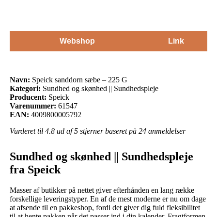
Webshop
Link
Navn:
Speick sanddorn sæbe – 225 G
Kategori:
Sundhed og skønhed || Sundhedspleje
Producent:
Speick
Varenummer:
61547
EAN:
4009800005792
Vurderet til
4.8
ud af 5 stjerner baseret på
24
anmeldelser
Sundhed og skønhed || Sundhedspleje
fra Speick
Masser af butikker på nettet giver efterhånden en lang række
forskellige leveringstyper. En af de mest moderne er nu om dage
at afsende til en pakkeshop, fordi det giver dig fuld fleksibilitet
til at hente pakken når det passer ind i din kalender. Fragtformen