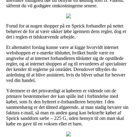
alternativ mulighed bør du benytte en løsning som fx ViaBill,
såfremt du vil godtgøre omkostningerne senere.
Forud for at nogen shopper på en Speick forhandler på nettet
behøver de for at være sikker løbe igennem dens regler, dog er
det i reglen et tidskrævende arbejde.
Et alternativt forslag kunne være at kigge hvorvidt internet
webshoppen er e-mærke tilsluttet, hvilket burde være en
angivelse af at internet forhandleren tilslutter sig de opstillede
regler, og at internet shoppen af og til revurderes af specialister
der kender til reglerne på området. Derudover tilbydes du
anledning til at blive assisteret, hvis du bliver udsat for besvær
ved din handel.
Ydermere er det prisværdigt at køberen er vidende om de
primære bestemmelser der kan spille ind i forbindelse med
købet, som fx den bytteret e-forhandleren benytter. I den
sammenhæng er det tilmed afgørende, at man stadig bevarer sin
faktura e-mail, så man en anden gang kan bekræfte købet af
Speick sanddorn sæbe – 225 G, uden hensyn til om man skal
købe en gave til en voksen eller et barn.