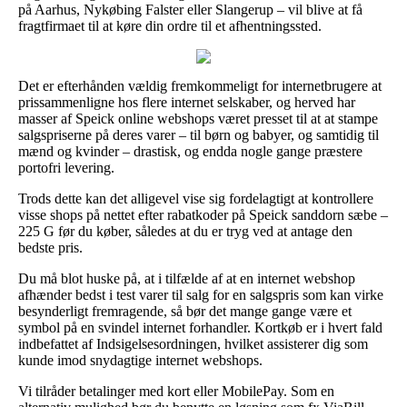
på Aarhus, Nykøbing Falster eller Slangerup – vil blive at få
fragtfirmaet til at køre din ordre til et afhentningssted.
Det er efterhånden vældig fremkommeligt for internetbrugere at
prissammenligne hos flere internet selskaber, og herved har
masser af Speick online webshops været presset til at at stampe
salgspriserne på deres varer – til børn og babyer, og samtidig til
mænd og kvinder – drastisk, og endda nogle gange præstere
portofri levering.
Trods dette kan det alligevel vise sig fordelagtigt at kontrollere
visse shops på nettet efter rabatkoder på Speick sanddorn sæbe –
225 G før du køber, således at du er tryg ved at antage den
bedste pris.
Du må blot huske på, at i tilfælde af at en internet webshop
afhænder bedst i test varer til salg for en salgspris som kan virke
besynderligt fremragende, så bør det mange gange være et
symbol på en svindel internet forhandler. Kortkøb er i hvert fald
indbefattet af Indsigelsesordningen, hvilket assisterer dig som
kunde imod snydagtige internet webshops.
Vi tilråder betalinger med kort eller MobilePay. Som en