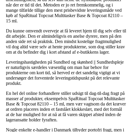
når der er tid til det. Metoden er jo ret fremkommelig, og i
mange tilfælde tillige den mest prisbevidste leveringsmåde ved
køb af SpaRitual Topcoat Multitasker Base & Topcoat 82110 –
15 ml.
Du kunne omvendt overveje at få leveret hjem til dig selv eller til
dit arbejde. Den er almindeligvis en anelse dyrere, men på den
anden side ret så praktisk. Den mindst kostelige fragtmulighed
vil dog altid være selv at hente produkterne, som dog stiller krav
om at du befinder dig i kort afstand af e-butikkens lager.
Leveringshastigheden på Sundhed og skønhed || Sundhedspleje
er naturligvis særdeles væsentlig om man har behov for
produkterne om kort tid, så herved er det sandelig vigtigt at vi
undersøger det forventede leveringstidspunkt på det relevante
produkt.
En hel del online forhandlere stiller udsigt til dag-til-dag fragt på
masser af produkter, eksempelvis SpaRitual Topcoat Multitasker
Base & Topcoat 82110 – 15 ml, men vær vagtsom da det kræver
at ordren placeres inden et fastslået klokkeslæt, med det formål
at de har mulighed for at nå at få varen skippet afsted inden de
lageransatte holder fyraften.
Nogle enkelte e-handler i Danmark tilbyder portofri fragt, men i