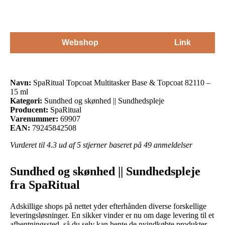
Webshop
Link
Navn:
SpaRitual Topcoat Multitasker Base & Topcoat 82110 –
15 ml
Kategori:
Sundhed og skønhed || Sundhedspleje
Producent:
SpaRitual
Varenummer:
69907
EAN:
79245842508
Vurderet til
4.3
ud af 5 stjerner baseret på
49
anmeldelser
Sundhed og skønhed || Sundhedspleje
fra SpaRitual
Adskillige shops på nettet yder efterhånden diverse forskellige
leveringsløsninger. En sikker vinder er nu om dage levering til et
afhentningssted, så du selv kan hente de nyindkøbte produkter