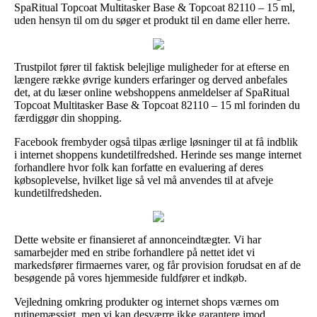
SpaRitual Topcoat Multitasker Base & Topcoat 82110 – 15 ml,
uden hensyn til om du søger et produkt til en dame eller herre.
Trustpilot fører til faktisk belejlige muligheder for at efterse en
længere række øvrige kunders erfaringer og derved anbefales
det, at du læser online webshoppens anmeldelser af SpaRitual
Topcoat Multitasker Base & Topcoat 82110 – 15 ml forinden du
færdiggør din shopping.
Facebook frembyder også tilpas ærlige løsninger til at få indblik
i internet shoppens kundetilfredshed. Herinde ses mange internet
forhandlere hvor folk kan forfatte en evaluering af deres
købsoplevelse, hvilket lige så vel må anvendes til at afveje
kundetilfredsheden.
Dette website er finansieret af annonceindtægter. Vi har
samarbejder med en stribe forhandlere på nettet idet vi
markedsfører firmaernes varer, og får provision forudsat en af de
besøgende på vores hjemmeside fuldfører et indkøb.
Vejledning omkring produkter og internet shops værnes om
rutinemæssigt, men vi kan desværre ikke garantere imod