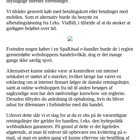
snydagtige internet forretninger.
Vi tilråder generelt køb med betalingskort eller betalinger med
mobilen. Som et alternativ burde du benytte en
afbetalingsløsning fra f.eks. ViaBill, i tilfælde af at du ønsker at
godtgøre beløbet over tid.
Forinden nogen køber i en SpaRitual e-handler burde de i reglen
gennemløbe webshoppens handelsvilkår, dog er det mange
gange ikke særlig sjovt.
Alternativet kunne måske være at kontrollere om internet
selskabet er støttet af e-mærket, hvilket længe har været en
erklæring om at internet firmaet følger de danske retningslinjer,
samt at online webshoppen fra tid til anden besøges af
sagkyndige som har den nødvendige knowhow om reglerne.
Desuden tilbydes du anledning til opbakning, hvis du bliver
udsat for dilemmaer i forbindelse med din handel.
Udover dette slår vi et slag for at du er obs på de væsentligste
retningslinjer der gælder for handlen, f.eks. den byttepolitik
webbutikken garanterer. På grund af dette er det ligeledes
afgørende, at man til enhver tid opbevarer ens kvittering på e-
mail, så man en anden gang vil kunne eftervise sin bestilling af