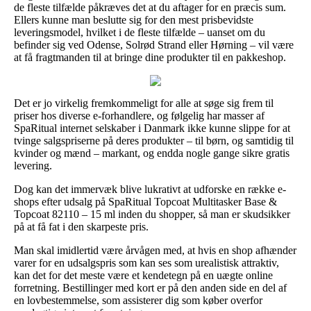
de fleste tilfælde påkræves det at du aftager for en præcis sum.
Ellers kunne man beslutte sig for den mest prisbevidste
leveringsmodel, hvilket i de fleste tilfælde – uanset om du
befinder sig ved Odense, Solrød Strand eller Hørning – vil være
at få fragtmanden til at bringe dine produkter til en pakkeshop.
Det er jo virkelig fremkommeligt for alle at søge sig frem til
priser hos diverse e-forhandlere, og følgelig har masser af
SpaRitual internet selskaber i Danmark ikke kunne slippe for at
tvinge salgspriserne på deres produkter – til børn, og samtidig til
kvinder og mænd – markant, og endda nogle gange sikre gratis
levering.
Dog kan det immervæk blive lukrativt at udforske en række e-
shops efter udsalg på SpaRitual Topcoat Multitasker Base &
Topcoat 82110 – 15 ml inden du shopper, så man er skudsikker
på at få fat i den skarpeste pris.
Man skal imidlertid være årvågen med, at hvis en shop afhænder
varer for en udsalgspris som kan ses som urealistisk attraktiv,
kan det for det meste være et kendetegn på en uægte online
forretning. Bestillinger med kort er på den anden side en del af
en lovbestemmelse, som assisterer dig som køber overfor