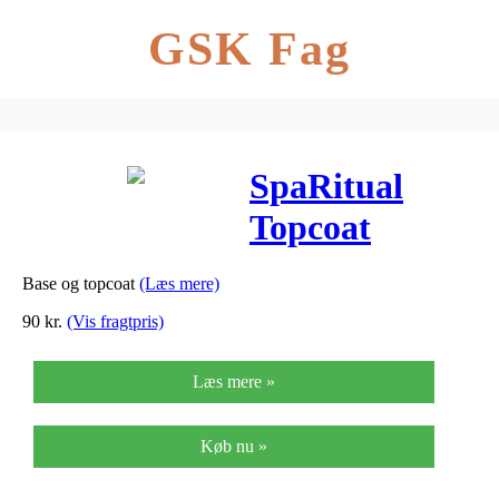
GSK Fag
SpaRitual
Topcoat
Multitasker
Base og topcoat
(Læs mere)
Base &
90
kr.
(Vis fragtpris)
Topcoat 82110
Læs mere »
– 15 ml
Køb nu »