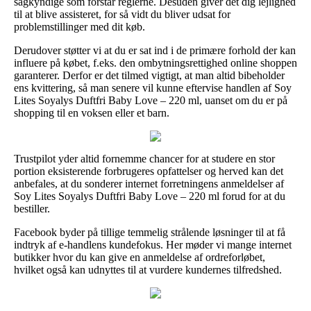
sagkyndige som forstår reglerne. Desuden giver det dig lejlighed
til at blive assisteret, for så vidt du bliver udsat for
problemstillinger med dit køb.
Derudover støtter vi at du er sat ind i de primære forhold der kan
influere på købet, f.eks. den ombytningsrettighed online shoppen
garanterer. Derfor er det tilmed vigtigt, at man altid bibeholder
ens kvittering, så man senere vil kunne eftervise handlen af Soy
Lites Soyalys Duftfri Baby Love – 220 ml, uanset om du er på
shopping til en voksen eller et barn.
Trustpilot yder altid fornemme chancer for at studere en stor
portion eksisterende forbrugeres opfattelser og herved kan det
anbefales, at du sonderer internet forretningens anmeldelser af
Soy Lites Soyalys Duftfri Baby Love – 220 ml forud for at du
bestiller.
Facebook byder på tillige temmelig strålende løsninger til at få
indtryk af e-handlens kundefokus. Her møder vi mange internet
butikker hvor du kan give en anmeldelse af ordreforløbet,
hvilket også kan udnyttes til at vurdere kundernes tilfredshed.