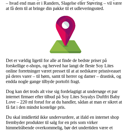
– hvad end man er i Randers, Slagelse eller Støvring – vil være
at få dem til at bringe din pakke til et udleveringssted.
Det er vældig ligetil for alle at finde de bedste priser på
forskellige e-shops, og herved har langt de fleste Soy Lites
online forretninger været presset til at at nedskære prisniveauet
på deres varer – til børn, samt til herrer og damer – drastisk, og
endda nogle gange tilbyde portofri fragt.
Dog kan det trods alt vise sig fordelagtigt at undersøge et par
internet firmaer efter tilbud på Soy Lites Soyalys Duftfri Baby
Love – 220 ml forud for at du handler, sådan at man er sikret at
få fat i den mindst kostelige pris.
Du skal imidlertid ikke undervurdere, at ifald en internet shop
frembyder produkter til salg for en pris som virker
himmelråbende overkommelig, bør det undertiden være et