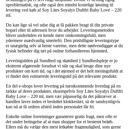
uproblematisk, og ofte også den mindst kostelige løsning til
levering ved køb af Soy Lites Soyalys Duftfri Baby Love – 220
ml.
Du kan lige så vel udse dig at få pakken bragt til din private
bopæl eller til adressen hvor du arbejder. Leveringsmetoden
bliver undertiden en kende mere omkostningsfuld, men
ydermere usædvanlig smertefri. Den prisbilligste leveringstype
er unægtelig selv at hente varerne, men dette nødvendiggør at du
fysisk befinder dig tæt på online forhandlerens hjemsted.
Leveringstiden på Sundhed og skønhed || Sundhedspleje er jo
ekstremt afgørende forudsat vi står og skal bruge dine nye
produkter om kort tid, og i det øjemed er det helt meningsfuldt at
vi finder den estimerede leveringstid på det relevante produkt.
En del e-shops lover levering på næstkommende hverdag på en
række af deres produkter, eksempelvis Soy Lites Soyalys Duftfri
Baby Love – 220 ml, men vær påpasselig da det påkræver at
handlen laves inden et besluttet klokkeslæt, så de sandsynligvis
kan nå at få ordren afsted inden personalet får fri.
Enkelte online forretninger garanterer gratis fragt, men ofte er
det under betingelse af at man shopper for et bestemt beløb.
Ellers må du vælge den mest letkøbte fragtmulighed, som gerne