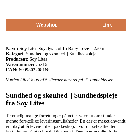
Webshop
Link
Navn:
Soy Lites Soyalys Duftfri Baby Love – 220 ml
Kategori:
Sundhed og skønhed || Sundhedspleje
Producent:
Soy Lites
Varenummer:
75316
EAN:
6009802208168
Vurderet til
3.8
ud af 5 stjerner baseret på
21
anmeldelser
Sundhed og skønhed || Sundhedspleje
fra Soy Lites
Temmelig mange forretninger på nettet yder nu om stunder
mange forskellige leveringsmuligheder. En der er meget anvendt
er i dag at få leveret til en pakkeshop, hvor du selv afhenter
bestillingen på et selvvalgt tidspunkt. Denne er nemlig rigtig