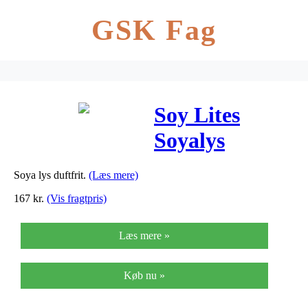
GSK Fag
Soy Lites
Soyalys
Duftfri Baby
Soya lys duftfrit.
(Læs mere)
Love – 220 ml
167
kr.
(Vis fragtpris)
Læs mere »
Køb nu »