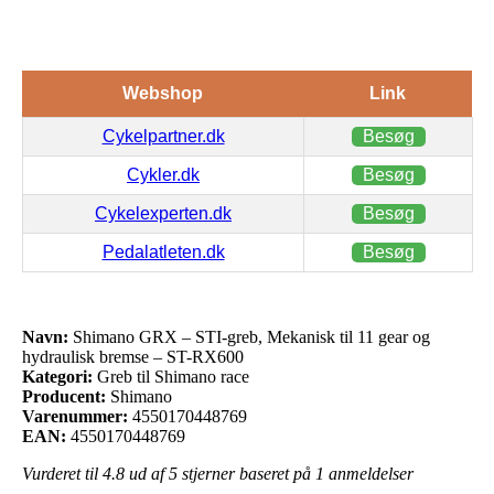
Webshop
Link
Cykelpartner.dk
Besøg
Cykler.dk
Besøg
Cykelexperten.dk
Besøg
Pedalatleten.dk
Besøg
Navn:
Shimano GRX – STI-greb, Mekanisk til 11 gear og
hydraulisk bremse – ST-RX600
Kategori:
Greb til Shimano race
Producent:
Shimano
Varenummer:
4550170448769
EAN:
4550170448769
Vurderet til
4.8
ud af 5 stjerner baseret på
1
anmeldelser