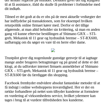
der kender reglerne på området. Desuden giver det dig lejlighed
til at få assistance, ifald du skulle få problemer i forbindelse med
dit indkøb.
Tilmed er det godt at du er obs på de mest aktuelle vedtægter der
har indflydelse på transaktionen, som for eksempel hvilken
returpolitik online firmaet kører med. Derfor er det tillige
afgørende, at man altid beholder sin kvittering, så man en anden
gang vil kunne eftervise bestillingen af Shimano GRX – STI-
greb, Mekanisk til 11 gear og hydraulisk bremse – ST-RX600,
uafhængig om du søger en vare til en herre eller dame.
Trustpilot giver dig nogenlunde gunstige genveje til at iagttage
mange andre brugeres betragtninger og på grund af dette er det
klogt, at du udforsker internet firmaets anmeldelser af Shimano
GRX – STI-greb, Mekanisk til 11 gear og hydraulisk bremse –
ST-RX600 før du færdiggør din shopping.
Facebook frembyder endvidere absolut fantastiske metoder til at
få indsigt i online webshoppens troværdighed. Her er der en
række forhandlere på nettet som tilbyder kunderne at formulere
en vurdering af virksomhedens service, hvilket ydermere kan
tages i brug til at vurdere tilfredsheden hos kunderne.