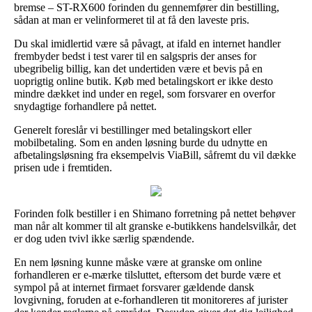
bremse – ST-RX600 forinden du gennemfører din bestilling,
sådan at man er velinformeret til at få den laveste pris.
Du skal imidlertid være så påvagt, at ifald en internet handler
frembyder bedst i test varer til en salgspris der anses for
ubegribelig billig, kan det undertiden være et bevis på en
uoprigtig online butik. Køb med betalingskort er ikke desto
mindre dækket ind under en regel, som forsvarer en overfor
snydagtige forhandlere på nettet.
Generelt foreslår vi bestillinger med betalingskort eller
mobilbetaling. Som en anden løsning burde du udnytte en
afbetalingsløsning fra eksempelvis ViaBill, såfremt du vil dække
prisen ude i fremtiden.
Forinden folk bestiller i en Shimano forretning på nettet behøver
man når alt kommer til alt granske e-butikkens handelsvilkår, det
er dog uden tvivl ikke særlig spændende.
En nem løsning kunne måske være at granske om online
forhandleren er e-mærke tilsluttet, eftersom det burde være et
sympol på at internet firmaet forsvarer gældende dansk
lovgivning, foruden at e-forhandleren tit monitoreres af jurister