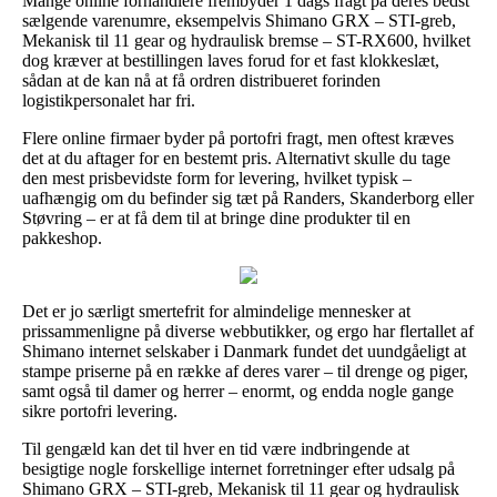
Mange online forhandlere frembyder 1 dags fragt på deres bedst
sælgende varenumre, eksempelvis Shimano GRX – STI-greb,
Mekanisk til 11 gear og hydraulisk bremse – ST-RX600, hvilket
dog kræver at bestillingen laves forud for et fast klokkeslæt,
sådan at de kan nå at få ordren distribueret forinden
logistikpersonalet har fri.
Flere online firmaer byder på portofri fragt, men oftest kræves
det at du aftager for en bestemt pris. Alternativt skulle du tage
den mest prisbevidste form for levering, hvilket typisk –
uafhængig om du befinder sig tæt på Randers, Skanderborg eller
Støvring – er at få dem til at bringe dine produkter til en
pakkeshop.
Det er jo særligt smertefrit for almindelige mennesker at
prissammenligne på diverse webbutikker, og ergo har flertallet af
Shimano internet selskaber i Danmark fundet det uundgåeligt at
stampe priserne på en række af deres varer – til drenge og piger,
samt også til damer og herrer – enormt, og endda nogle gange
sikre portofri levering.
Til gengæld kan det til hver en tid være indbringende at
besigtige nogle forskellige internet forretninger efter udsalg på
Shimano GRX – STI-greb, Mekanisk til 11 gear og hydraulisk