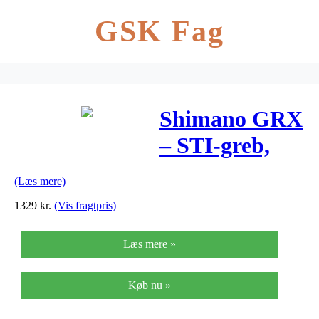
GSK Fag
Shimano GRX
– STI-greb,
Mekanisk til
(Læs mere)
11 gear og
1329
kr.
(Vis fragtpris)
hydraulisk
Læs mere »
bremse – ST-
RX600
Køb nu »