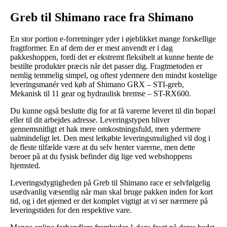
Greb til Shimano race fra Shimano
En stor portion e-forretninger yder i øjeblikket mange forskellige
fragtformer. En af dem der er mest anvendt er i dag
pakkeshoppen, fordi det er ekstremt fleksibelt at kunne hente de
bestilte produkter præcis når det passer dig. Fragtmetoden er
nemlig temmelig simpel, og oftest ydermere den mindst kostelige
leveringsmanér ved køb af Shimano GRX – STI-greb,
Mekanisk til 11 gear og hydraulisk bremse – ST-RX600.
Du kunne også beslutte dig for at få varerne leveret til din bopæl
eller til dit arbejdes adresse. Leveringstypen bliver
gennemsnitligt et hak mere omkostningsfuld, men ydermere
ualmindeligt let. Den mest letkøbte leveringsmulighed vil dog i
de fleste tilfælde være at du selv henter varerne, men dette
beroer på at du fysisk befinder dig lige ved webshoppens
hjemsted.
Leveringsdygtigheden på Greb til Shimano race er selvfølgelig
usædvanlig væsentlig når man skal bruge pakken inden for kort
tid, og i det øjemed er det komplet vigtigt at vi ser nærmere på
leveringstiden for den respektive vare.