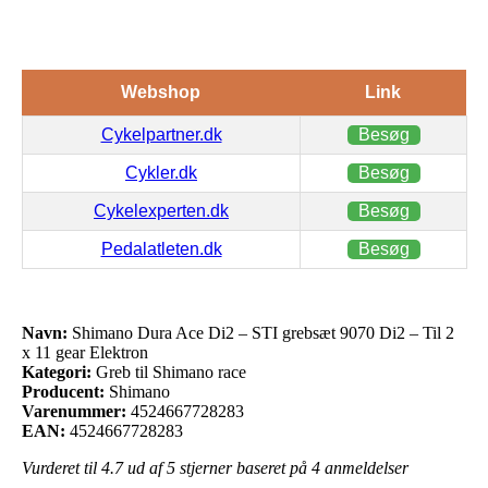
Webshop
Link
Cykelpartner.dk
Besøg
Cykler.dk
Besøg
Cykelexperten.dk
Besøg
Pedalatleten.dk
Besøg
Navn:
Shimano Dura Ace Di2 – STI grebsæt 9070 Di2 – Til 2
x 11 gear Elektron
Kategori:
Greb til Shimano race
Producent:
Shimano
Varenummer:
4524667728283
EAN:
4524667728283
Vurderet til
4.7
ud af 5 stjerner baseret på
4
anmeldelser