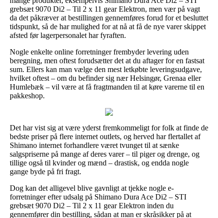
mange produkter, eksempelvis Shimano Dura Ace Di2 – STI
grebsæt 9070 Di2 – Til 2 x 11 gear Elektron, men vær på vagt
da det påkræver at bestillingen gennemføres forud for et besluttet
tidspunkt, så de har mulighed for at nå at få de nye varer skippet
afsted før lagerpersonalet har fyraften.
Nogle enkelte online forretninger frembyder levering uden
beregning, men oftest forudsætter det at du aftager for en fastsat
sum. Ellers kan man vælge den mest letkøbte leveringsudgave,
hvilket oftest – om du befinder sig nær Helsingør, Grenaa eller
Humlebæk – vil være at få fragtmanden til at køre varerne til en
pakkeshop.
Det har vist sig at være yderst fremkommeligt for folk at finde de
bedste priser på flere internet outlets, og herved har flertallet af
Shimano internet forhandlere været tvunget til at sænke
salgspriserne på mange af deres varer – til piger og drenge, og
tillige også til kvinder og mænd – drastisk, og endda nogle
gange byde på fri fragt.
Dog kan det alligevel blive gavnligt at tjekke nogle e-
forretninger efter udsalg på Shimano Dura Ace Di2 – STI
grebsæt 9070 Di2 – Til 2 x 11 gear Elektron inden du
gennemfører din bestilling, sådan at man er skråsikker på at