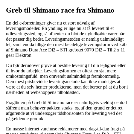
Greb til Shimano race fra Shimano
En del e-forretninger giver nu et stort udvalg af
leveringsmodeller. En yndling er lige nu at få leveret til et
udleveringssted, og så afhenter du blot de nyindkøbte varer når
det passer dig bedst. Leveringsmetoden er nemlig ualmindeligt
let, samt endda tillige den mest betalelige leveringsform ved køb
af Shimano Dura Ace Di2 – STI grebsæt 9070 Di2 – Til 2 x 11
gear Elektron.
Du bør derudover prøve at bestille levering til din lejlighed eller
til hvor du arbejder. Leveringsformen er oftest en sjat mere
omkostningsfuld, men omvendt ualmindeligt fremkommelig.
Den mest prisbevidste leveringsmetode kan ikke modsiges at
være at du selv henter produkterne, men det beroer på at du bor i
nærheden af webshoppens tilholdssted.
Fragttiden på Greb til Shimano race er naturligvis vældig central
såfremt man behøver pakken straks, og af den grund er det ret
afgørende at vi undersøger tidshorisonten for levering ved det
pågældende produkt.
En masse internet varehuse reklamerer med dag-til-dag fragt på