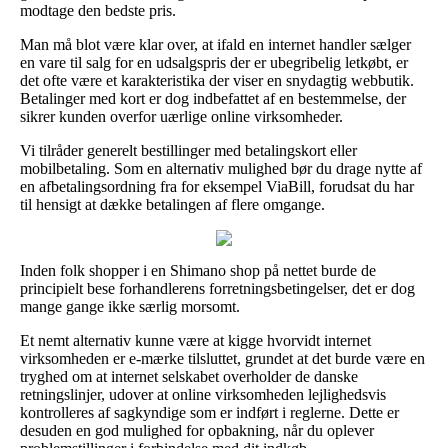
modtage den bedste pris.
Man må blot være klar over, at ifald en internet handler sælger
en vare til salg for en udsalgspris der er ubegribelig letkøbt, er
det ofte være et karakteristika der viser en snydagtig webbutik.
Betalinger med kort er dog indbefattet af en bestemmelse, der
sikrer kunden overfor uærlige online virksomheder.
Vi tilråder generelt bestillinger med betalingskort eller
mobilbetaling. Som en alternativ mulighed bør du drage nytte af
en afbetalingsordning fra for eksempel ViaBill, forudsat du har
til hensigt at dække betalingen af flere omgange.
Inden folk shopper i en Shimano shop på nettet burde de
principielt bese forhandlerens forretningsbetingelser, det er dog
mange gange ikke særlig morsomt.
Et nemt alternativ kunne være at kigge hvorvidt internet
virksomheden er e-mærke tilsluttet, grundet at det burde være en
tryghed om at internet selskabet overholder de danske
retningslinjer, udover at online virksomheden lejlighedsvis
kontrolleres af sagkyndige som er indført i reglerne. Dette er
desuden en god mulighed for opbakning, når du oplever