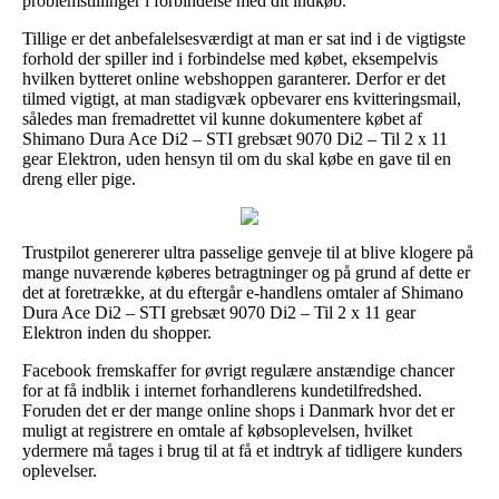
problemstillinger i forbindelse med dit indkøb.
Tillige er det anbefalelsesværdigt at man er sat ind i de vigtigste
forhold der spiller ind i forbindelse med købet, eksempelvis
hvilken bytteret online webshoppen garanterer. Derfor er det
tilmed vigtigt, at man stadigvæk opbevarer ens kvitteringsmail,
således man fremadrettet vil kunne dokumentere købet af
Shimano Dura Ace Di2 – STI grebsæt 9070 Di2 – Til 2 x 11
gear Elektron, uden hensyn til om du skal købe en gave til en
dreng eller pige.
Trustpilot genererer ultra passelige genveje til at blive klogere på
mange nuværende køberes betragtninger og på grund af dette er
det at foretrække, at du eftergår e-handlens omtaler af Shimano
Dura Ace Di2 – STI grebsæt 9070 Di2 – Til 2 x 11 gear
Elektron inden du shopper.
Facebook fremskaffer for øvrigt regulære anstændige chancer
for at få indblik i internet forhandlerens kundetilfredshed.
Foruden det er der mange online shops i Danmark hvor det er
muligt at registrere en omtale af købsoplevelsen, hvilket
ydermere må tages i brug til at få et indtryk af tidligere kunders
oplevelser.