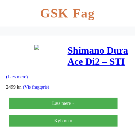
GSK Fag
Shimano Dura
Ace Di2 – STI
grebsæt 9070
(Læs mere)
Di2 – Til 2 x 11
2499
kr.
(Vis fragtpris)
gear Elektron
Læs mere »
Køb nu »