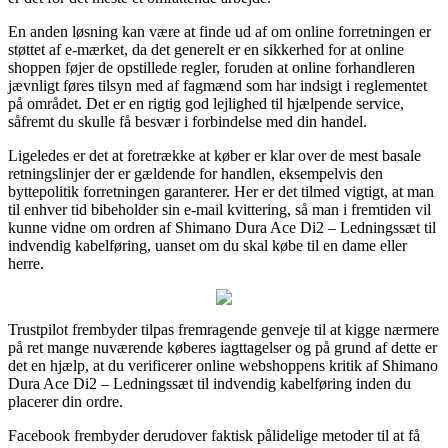
En anden løsning kan være at finde ud af om online forretningen er
støttet af e-mærket, da det generelt er en sikkerhed for at online
shoppen føjer de opstillede regler, foruden at online forhandleren
jævnligt føres tilsyn med af fagmænd som har indsigt i reglementet
på området. Det er en rigtig god lejlighed til hjælpende service,
såfremt du skulle få besvær i forbindelse med din handel.
Ligeledes er det at foretrække at køber er klar over de mest basale
retningslinjer der er gældende for handlen, eksempelvis den
byttepolitik forretningen garanterer. Her er det tilmed vigtigt, at man
til enhver tid bibeholder sin e-mail kvittering, så man i fremtiden vil
kunne vidne om ordren af Shimano Dura Ace Di2 – Ledningssæt til
indvendig kabelføring, uanset om du skal købe til en dame eller
herre.
Trustpilot frembyder tilpas fremragende genveje til at kigge nærmere
på ret mange nuværende køberes iagttagelser og på grund af dette er
det en hjælp, at du verificerer online webshoppens kritik af Shimano
Dura Ace Di2 – Ledningssæt til indvendig kabelføring inden du
placerer din ordre.
Facebook frembyder derudover faktisk pålidelige metoder til at få