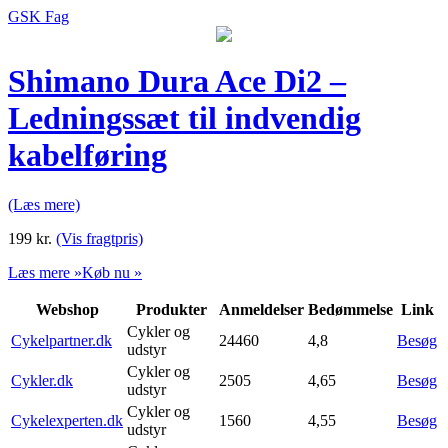
GSK Fag
Shimano Dura Ace Di2 –
Ledningssæt til indvendig
kabelføring
(Læs mere)
199
kr.
(Vis fragtpris)
Læs mere »
Køb nu »
Webshop
Produkter
Anmeldelser
Bedømmelse
Link
Cykler og
Cykelpartner.dk
24460
4,8
Besøg
udstyr
Cykler og
Cykler.dk
2505
4,65
Besøg
udstyr
Cykler og
Cykelexperten.dk
1560
4,55
Besøg
udstyr