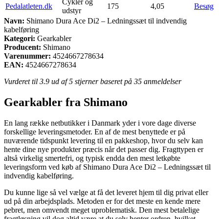
Cykler og
Pedalatleten.dk
175
4,05
Besøg
udstyr
Navn:
Shimano Dura Ace Di2 – Ledningssæt til indvendig
kabelføring
Kategori:
Gearkabler
Producent:
Shimano
Varenummer:
4524667278634
EAN:
4524667278634
Vurderet til
3.9
ud af 5 stjerner baseret på
35
anmeldelser
Gearkabler fra Shimano
En lang række netbutikker i Danmark yder i vore dage diverse
forskellige leveringsmetoder. En af de mest benyttede er på
nuværende tidspunkt levering til en pakkeshop, hvor du selv kan
hente dine nye produkter præcis når det passer dig. Fragttypen er
altså virkelig smertefri, og typisk endda den mest letkøbte
leveringsform ved køb af Shimano Dura Ace Di2 – Ledningssæt til
indvendig kabelføring.
Du kunne lige så vel vælge at få det leveret hjem til dig privat eller
ud på din arbejdsplads. Metoden er for det meste en kende mere
pebret, men omvendt meget uproblematisk. Den mest betalelige
fragtløsning vil dog altid være at du selv henter ordren, hvilket