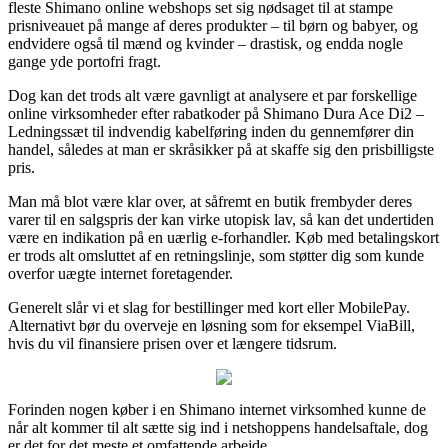
fleste Shimano online webshops set sig nødsaget til at stampe
prisniveauet på mange af deres produkter – til børn og babyer, og
endvidere også til mænd og kvinder – drastisk, og endda nogle
gange yde portofri fragt.
Dog kan det trods alt være gavnligt at analysere et par forskellige
online virksomheder efter rabatkoder på Shimano Dura Ace Di2 –
Ledningssæt til indvendig kabelføring inden du gennemfører din
handel, således at man er skråsikker på at skaffe sig den prisbilligste
pris.
Man må blot være klar over, at såfremt en butik frembyder deres
varer til en salgspris der kan virke utopisk lav, så kan det undertiden
være en indikation på en uærlig e-forhandler. Køb med betalingskort
er trods alt omsluttet af en retningslinje, som støtter dig som kunde
overfor uægte internet foretagender.
Generelt slår vi et slag for bestillinger med kort eller MobilePay.
Alternativt bør du overveje en løsning som for eksempel ViaBill,
hvis du vil finansiere prisen over et længere tidsrum.
Forinden nogen køber i en Shimano internet virksomhed kunne de
når alt kommer til alt sætte sig ind i netshoppens handelsaftale, dog
er det for det meste et omfattende arbejde.