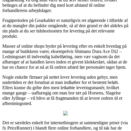
betinges af at du befinder dig med kort afstand til online
forhandlerens arbejdslager.
Fragtperioden på Gearkabler er naturligvis ret afgørende i tilfælde af
at du mangler din pakke omgående, så af den grund er det aldeles på
sin plads at du ser tidshorisonten for levering på det relevante
produkt.
Masser af online shops byder på levering efter en enkelt hverdag på
mange af butikkens varer, eksempelvis Shimano Dura Ace Di2 –
Ledningssæt til indvendig kabelføring, men vær vagtsom da det
afhænger af at handlen laves inden et givent klokkeslæt, sådan at de
har en chance for at nå at få ordren afsted før personalet tager hjem.
Nogle enkelte firmaer på nettet lover levering uden gebyr, men
undertiden er det forudsat at man indkøber for et bestemt beløb.
Ellers kunne du gribe den mest letkøbte leveringsmanér, hvilket
mange gange – uafhængig om man bor tæt på Horsens, Slagelse
eller Jyllinge – vil blive at få fragtmanden til at levere ordren til et
afhentningssted.
Det er særdeles enkelt for internetbrugere at sammenligne priser (via
fx PriceRunner) i blandt flere online forhandlere, og til tak har de