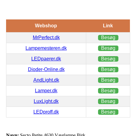
Webshop
Link
MrPerfect.dk
Besøg
Lampemesteren.dk
Besøg
LEDpaerer.dk
Besøg
Dioder-Online.dk
Besøg
AndLight.dk
Besøg
Lamper.dk
Besøg
LuxLight.dk
Besøg
LEDproff.dk
Besøg
Navn:
Secto Petite 4630 Væglampe Birk