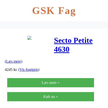
GSK Fag
Secto Petite
4630
Væglampe
(Læs mere)
Birk
4245
kr.
(Vis fragtpris)
Læs mere »
Køb nu »