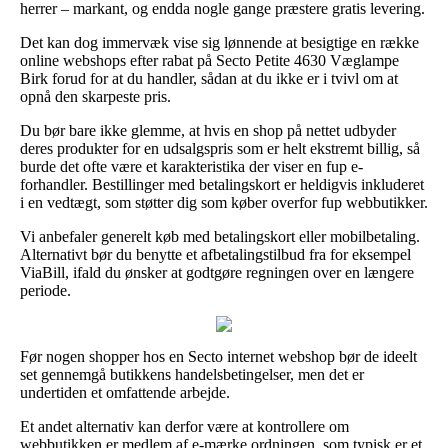
herrer – markant, og endda nogle gange præstere gratis levering.
Det kan dog immervæk vise sig lønnende at besigtige en række
online webshops efter rabat på Secto Petite 4630 Væglampe
Birk forud for at du handler, sådan at du ikke er i tvivl om at
opnå den skarpeste pris.
Du bør bare ikke glemme, at hvis en shop på nettet udbyder
deres produkter for en udsalgspris som er helt ekstremt billig, så
burde det ofte være et karakteristika der viser en fup e-
forhandler. Bestillinger med betalingskort er heldigvis inkluderet
i en vedtægt, som støtter dig som køber overfor fup webbutikker.
Vi anbefaler generelt køb med betalingskort eller mobilbetaling.
Alternativt bør du benytte et afbetalingstilbud fra for eksempel
ViaBill, ifald du ønsker at godtgøre regningen over en længere
periode.
Før nogen shopper hos en Secto internet webshop bør de ideelt
set gennemgå butikkens handelsbetingelser, men det er
undertiden et omfattende arbejde.
Et andet alternativ kan derfor være at kontrollere om
webbutikken er medlem af e-mærke ordningen, som typisk er et