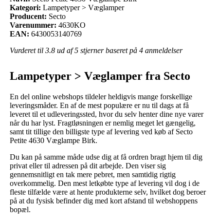
Kategori:
Lampetyper > Væglamper
Producent:
Secto
Varenummer:
4630KO
EAN:
6430053140769
Vurderet til
3.8
ud af 5 stjerner baseret på
4
anmeldelser
Lampetyper > Væglamper fra Secto
En del online webshops tildeler heldigvis mange forskellige
leveringsmåder. En af de mest populære er nu til dags at få
leveret til et udleveringssted, hvor du selv henter dine nye varer
når du har lyst. Fragtløsningen er nemlig meget let gængelig,
samt tit tillige den billigste type af levering ved køb af Secto
Petite 4630 Væglampe Birk.
Du kan på samme måde udse dig at få ordren bragt hjem til dig
privat eller til adressen på dit arbejde. Den viser sig
gennemsnitligt en tak mere pebret, men samtidig rigtig
overkommelig. Den mest letkøbte type af levering vil dog i de
fleste tilfælde være at hente produkterne selv, hvilket dog beroer
på at du fysisk befinder dig med kort afstand til webshoppens
bopæl.