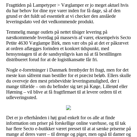
Fragttiden på Lampetyper > Væglamper er jo meget aktuel hvis
du har behov for dine nye varer inden for få dage, så af den
grund er det fuldt ud essentielt at vi checker den anslåede
leveringsdato ved det vedkommende produkt.
Temmelig mange outlets på nettet tilsiger levering på
næstkommende hverdag på massevis af varer, eksempelvis Secto
Petite 4630 Væglampe Birk, men vær obs på at det er påkrævet
at ordren aflægges forinden et konkret tidspunkt, med
hensynstagen til at de sandsynligvis kan nå at få bestillingen
distribueret forud for at de logistikansatte får fri.
Nogle e-forretninger i Danmark frembyder fri fragt, men for det
meste kun såfremt man bestiller for et præcist beløb. Ellers skulle
du overveje den mest prisbevidste leveringsmulighed, der i
mange tilfælde – om du befinder sig tæt på Køge, Lillerød eller
Hørning – vil blive at få fragtfirmaet til at levere ordren til et
udleveringssted.
Det er jo efterhånden i høj grad enkelt for os alle at finde
information om priser på forskellige online varehuse, og til tak
har flere Secto e-butikker været presset til at at sænke priserne på
mange af deres varer – til drenge og piger, men også til damer og