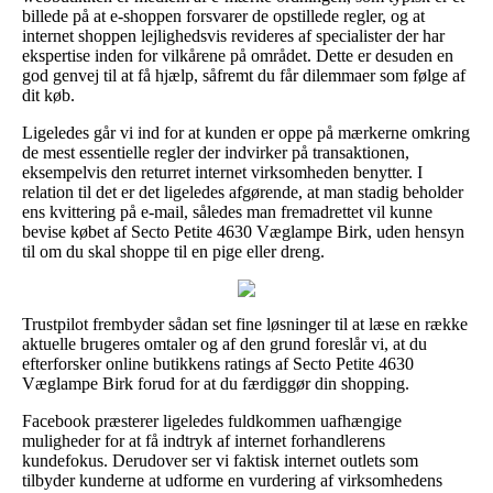
billede på at e-shoppen forsvarer de opstillede regler, og at
internet shoppen lejlighedsvis revideres af specialister der har
ekspertise inden for vilkårene på området. Dette er desuden en
god genvej til at få hjælp, såfremt du får dilemmaer som følge af
dit køb.
Ligeledes går vi ind for at kunden er oppe på mærkerne omkring
de mest essentielle regler der indvirker på transaktionen,
eksempelvis den returret internet virksomheden benytter. I
relation til det er det ligeledes afgørende, at man stadig beholder
ens kvittering på e-mail, således man fremadrettet vil kunne
bevise købet af Secto Petite 4630 Væglampe Birk, uden hensyn
til om du skal shoppe til en pige eller dreng.
Trustpilot frembyder sådan set fine løsninger til at læse en række
aktuelle brugeres omtaler og af den grund foreslår vi, at du
efterforsker online butikkens ratings af Secto Petite 4630
Væglampe Birk forud for at du færdiggør din shopping.
Facebook præsterer ligeledes fuldkommen uafhængige
muligheder for at få indtryk af internet forhandlerens
kundefokus. Derudover ser vi faktisk internet outlets som
tilbyder kunderne at udforme en vurdering af virksomhedens