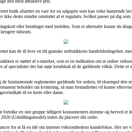
age den mest attraktive pris.
ernet butik afsætter en vare for en salgspris som kan virke hamrende la
r ikke desto mindre omsluttet af et regulativ, hvilket passer på dig som
lingskort eller betalinger med mobilen. Som et alternativ kunne du drage 
 længere tidsrum.
 nettet kan de til hver en tid granske netbutikkens handelsbetingelser, me
butikken er støttet af e-mærket, som er en indikation om at online virk
s af specialister der har nøje kendskab til de gældende vilkår. Dette er 
ng de fundamentale reglementer gældende for ordren, til eksempel den retu
n permanent beholder sin kvittering, så man fremadrettet vil kunne efterv
aveindkøb til en herre eller dame.
il at fortolke en stor gruppe tidligere konsumenters domme og herved er 
 2020 (Udstillingsmodel) inden du placerer din ordre.
ancer for at få en idé om internet virksomhedens kundefokus. Her ser vi