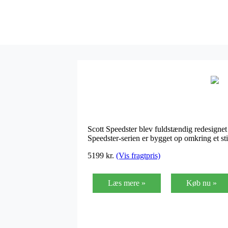
Scott Speedster blev fuldstændig redesignet i
Speedster-serien er bygget op omkring et stif
5199
kr.
(Vis fragtpris)
Læs mere »
Køb nu »