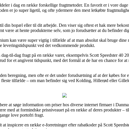
er i dag en række forskellige fragtmetoder. En favorit er i vore dage pa
etoden er jo super ligetil, og ofte ydermere den mest letkøbte fragtmuli
il din bopæl eller til dit arbejde. Den viser sig oftest et hak mere beko
mt være at hente produkterne selv, som jo forudsætter at du befinder di
um kan være super vigtig i tilfælde af at man absolut skal bruge dine n
åede leveringstidspunkt ved det vedkommende produkt.
om dag-til-dag fragt på en række varer, eksempelvis Scott Speedster 40 2
ud for et angivent tidspunkt, med det formål at de har en chance for at n
den beregning, men ofte er det under forudsætning af at der købes for e
fleste tilfælde – om man befinder sig ved Kolding, Hillerød eller Gilleleje
bere at søge information om priser hos diverse internet firmaer i Danma
re med at formindske prisniveauet på en række af deres produkter – til 
ange love portofri fragt.
belt at inspicere en række e-forretninger efter rabatkoder på Scott Speed