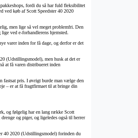
kkeshops, fordi du så har fuld fleksibilitet
ghed ved køb af Scott Speedster 40 2020
stelig, men lige så vel meget problemfri. Den
g lige ved e-forhandlerens hjemsted.
ye varer inden for få dage, og derfor er det
020 (Udstillingsmodel), men husk at det er
å at få varen distribueret inden
n fastsat pris. I øvrigt burde man vælge den
 – er at få fragtfirmaet til at bringe din
rk, og følgelig har en lang række Scott
drenge og piger, og ligeledes også til herrer
ster 40 2020 (Udstillingsmodel) forinden du