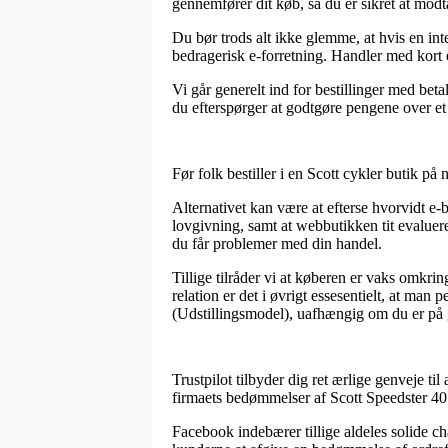
gennemfører dit køb, så du er sikret at modt
Du bør trods alt ikke glemme, at hvis en int
bedragerisk e-forretning. Handler med kort e
Vi går generelt ind for bestillinger med beta
du efterspørger at godtgøre pengene over et
Før folk bestiller i en Scott cykler butik på
Alternativet kan være at efterse hvorvidt e-
lovgivning, samt at webbutikken tit evaluere
du får problemer med din handel.
Tillige tilråder vi at køberen er vaks omkri
relation er det i øvrigt essesentielt, at ma
(Udstillingsmodel), uafhængig om du er på g
Trustpilot tilbyder dig ret ærlige genveje t
firmaets bedømmelser af Scott Speedster 40
Facebook indebærer tillige aldeles solide ch