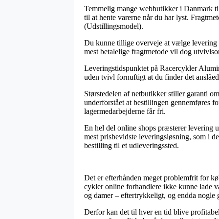
Temmelig mange webbutikker i Danmark tildel
til at hente varerne når du har lyst. Fragtm
(Udstillingsmodel).
Du kunne tillige overveje at vælge levering t
mest betalelige fragtmetode vil dog utvivlso
Leveringstidspunktet på Racercykler Alumini
uden tvivl fornuftigt at du finder det ansl
Størstedelen af netbutikker stiller garanti 
underforstået at bestillingen gennemføres for
lagermedarbejderne får fri.
En hel del online shops præsterer levering u
mest prisbevidste leveringsløsning, som i de 
bestilling til et udleveringssted.
Det er efterhånden meget problemfrit for kø
cykler online forhandlere ikke kunne lade væ
og damer – eftertrykkeligt, og endda nogle g
Derfor kan det til hver en tid blive profita