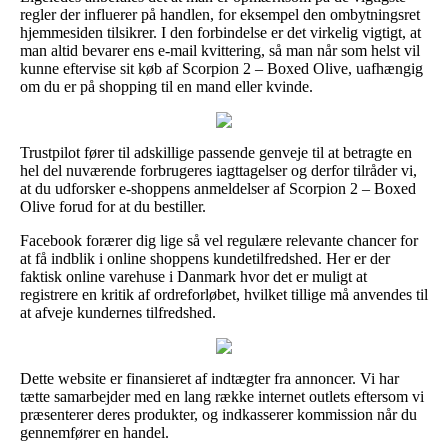
regler der influerer på handlen, for eksempel den ombytningsret
hjemmesiden tilsikrer. I den forbindelse er det virkelig vigtigt, at
man altid bevarer ens e-mail kvittering, så man når som helst vil
kunne eftervise sit køb af Scorpion 2 – Boxed Olive, uafhængig
om du er på shopping til en mand eller kvinde.
Trustpilot fører til adskillige passende genveje til at betragte en
hel del nuværende forbrugeres iagttagelser og derfor tilråder vi,
at du udforsker e-shoppens anmeldelser af Scorpion 2 – Boxed
Olive forud for at du bestiller.
Facebook forærer dig lige så vel regulære relevante chancer for
at få indblik i online shoppens kundetilfredshed. Her er der
faktisk online varehuse i Danmark hvor det er muligt at
registrere en kritik af ordreforløbet, hvilket tillige må anvendes til
at afveje kundernes tilfredshed.
Dette website er finansieret af indtægter fra annoncer. Vi har
tætte samarbejder med en lang række internet outlets eftersom vi
præsenterer deres produkter, og indkasserer kommission når du
gennemfører en handel.