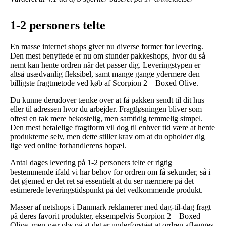
1-2 personers telte
En masse internet shops giver nu diverse former for levering.
Den mest benyttede er nu om stunder pakkeshops, hvor du så
nemt kan hente ordren når det passer dig. Leveringstypen er
altså usædvanlig fleksibel, samt mange gange ydermere den
billigste fragtmetode ved køb af Scorpion 2 – Boxed Olive.
Du kunne derudover tænke over at få pakken sendt til dit hus
eller til adressen hvor du arbejder. Fragtløsningen bliver som
oftest en tak mere bekostelig, men samtidig temmelig simpel.
Den mest betalelige fragtform vil dog til enhver tid være at hente
produkterne selv, men dette stiller krav om at du opholder dig
lige ved online forhandlerens bopæl.
Antal dages levering på 1-2 personers telte er rigtig
bestemmende ifald vi har behov for ordren om få sekunder, så i
det øjemed er det ret så essentielt at du ser nærmere på det
estimerede leveringstidspunkt på det vedkommende produkt.
Masser af netshops i Danmark reklamerer med dag-til-dag fragt
på deres favorit produkter, eksempelvis Scorpion 2 – Boxed
Olive, men vær obs på at det er underforstået at ordren aflægges