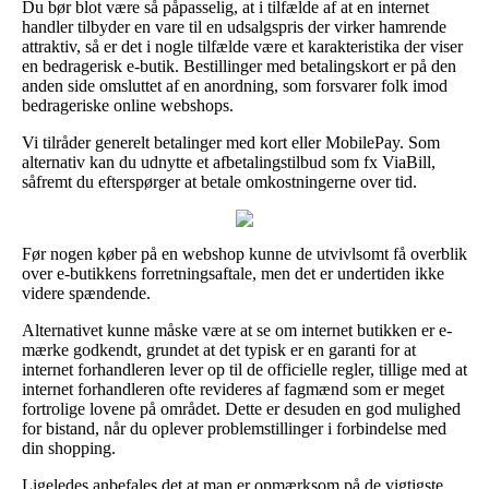
Du bør blot være så påpasselig, at i tilfælde af at en internet
handler tilbyder en vare til en udsalgspris der virker hamrende
attraktiv, så er det i nogle tilfælde være et karakteristika der viser
en bedragerisk e-butik. Bestillinger med betalingskort er på den
anden side omsluttet af en anordning, som forsvarer folk imod
bedrageriske online webshops.
Vi tilråder generelt betalinger med kort eller MobilePay. Som
alternativ kan du udnytte et afbetalingstilbud som fx ViaBill,
såfremt du efterspørger at betale omkostningerne over tid.
Før nogen køber på en webshop kunne de utvivlsomt få overblik
over e-butikkens forretningsaftale, men det er undertiden ikke
videre spændende.
Alternativet kunne måske være at se om internet butikken er e-
mærke godkendt, grundet at det typisk er en garanti for at
internet forhandleren lever op til de officielle regler, tillige med at
internet forhandleren ofte revideres af fagmænd som er meget
fortrolige lovene på området. Dette er desuden en god mulighed
for bistand, når du oplever problemstillinger i forbindelse med
din shopping.
Ligeledes anbefales det at man er opmærksom på de vigtigste