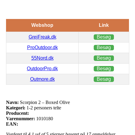
Webshop
Link
GrejFreak.dk
Besøg
ProOutdoor.dk
Besøg
55Nord.dk
Besøg
OutdoorPro.dk
Besøg
Outmore.dk
Besøg
Navn:
Scorpion 2 – Boxed Olive
Kategori:
1-2 personers telte
Producent:
Varenummer:
1010180
EAN:
Vurderet til
4.1
ud af 5 stjerner baseret på
17
anmeldelser