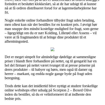
forinden et besluttet klokkeslæt, så at de har udsigt til at kunne
nå at få ordren distribueret forud for at lagermedarbejderne har
fri.
Nogle enkelte online forhandlere tilbyder fragt uden betaling,
men oftest kun når der bestilles for en konkret pris. I øvrigt bør
man snuppe den mindst kostelige mulighed for fragt, som gerne
– ligegyldigt om du er nær Kolding, Lillerød eller Assens – vil
være at få fragtmanden til at bringe dine produkter til et
afhentningssted.
Det er meget simpelt for almindelige dødelige at sammenligne
priser i blandt flere forhandlere på nettet, og til gengæld har en
hel del firmaer på nettet været tvunget til at presse priserne på
deres produkter – til babyer og børn, men også til damer og
herrer – markant, og endda nogle gange byde på fragt uden
beregning.
Trods dette kan det imidlertid blive nyttigt at studere forskellige
online webshops efter udsalg på Scorpion 2 – Boxed Olive
inden du bestiller, så du er velinformeret til at indhente den
bedste pris.