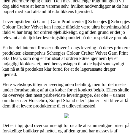
men ydermere rigtig enkel. Den mest betalelige fragtmulighed vil
dog altid være at hente varerne selv, hvilket nødvendiggør at du har
bopæl med kort afstand til e-butikkens hjemsted.
Leveringstiden på Garn || Garn Producenter || Scheepjes || Scheepjes
Colour Crafter Velvet kan i nogle tilfælde være ultra betydningsfuld
ifald vi har brug for ordren øjeblikkeligt, og af den grund er det jo
relevant at du tjekker leveringstidspunktet på det respektive produkt.
En hel del internet firmaer udlover 1 dags levering på deres primære
produkter, eksempelvis Scheepjes Colour Crafter Velvet Garn Print
843 Dean, som dog er forudsat at ordren køres igennem før et
nøjagtigt klokkeslæt, med hensynstagen til at de højst sandsynligt
kan nå at få produktet klar forud for at de lageransatte drager
hjemad.
Flere webshops tilbyder levering uden betaling, men for det meste
under forudsætning af at du køber for et konkret beløb. Ellers skulle
du overveje den mest prisbevidste leveringstype, der ofte – uanset
om du er nær Holstebro, Solrød Strand eller Tønder – vil blive at få
dem til at levere produkterne til et udleveringssted.
Det er i høj grad overkommeligt for os alle at sammenligne priser på
forskellige butikker på nettet, og af den grund har massevis af