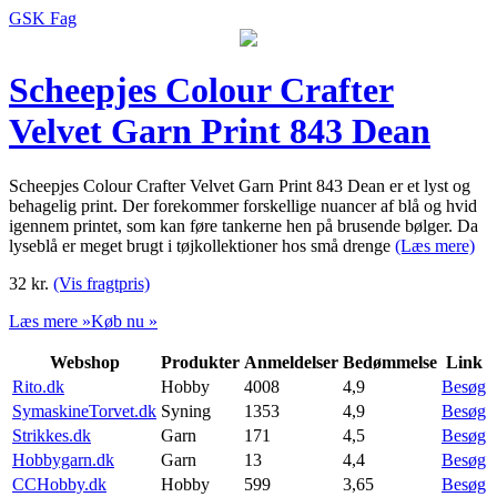
GSK Fag
Scheepjes Colour Crafter
Velvet Garn Print 843 Dean
Scheepjes Colour Crafter Velvet Garn Print 843 Dean er et lyst og
behagelig print. Der forekommer forskellige nuancer af blå og hvid
igennem printet, som kan føre tankerne hen på brusende bølger. Da
lyseblå er meget brugt i tøjkollektioner hos små drenge
(Læs mere)
32
kr.
(Vis fragtpris)
Læs mere »
Køb nu »
Webshop
Produkter
Anmeldelser
Bedømmelse
Link
Rito.dk
Hobby
4008
4,9
Besøg
SymaskineTorvet.dk
Syning
1353
4,9
Besøg
Strikkes.dk
Garn
171
4,5
Besøg
Hobbygarn.dk
Garn
13
4,4
Besøg
CCHobby.dk
Hobby
599
3,65
Besøg