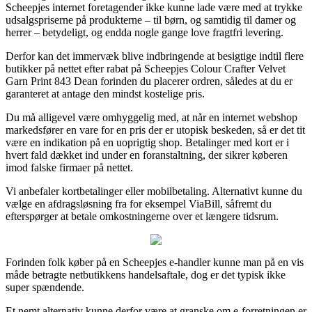
Scheepjes internet foretagender ikke kunne lade være med at trykke
udsalgspriserne på produkterne – til børn, og samtidig til damer og
herrer – betydeligt, og endda nogle gange love fragtfri levering.
Derfor kan det immervæk blive indbringende at besigtige indtil flere
butikker på nettet efter rabat på Scheepjes Colour Crafter Velvet
Garn Print 843 Dean forinden du placerer ordren, således at du er
garanteret at antage den mindst kostelige pris.
Du må alligevel være omhyggelig med, at når en internet webshop
markedsfører en vare for en pris der er utopisk beskeden, så er det tit
være en indikation på en uoprigtig shop. Betalinger med kort er i
hvert fald dækket ind under en foranstaltning, der sikrer køberen
imod falske firmaer på nettet.
Vi anbefaler kortbetalinger eller mobilbetaling. Alternativt kunne du
vælge en afdragsløsning fra for eksempel ViaBill, såfremt du
efterspørger at betale omkostningerne over et længere tidsrum.
Forinden folk køber på en Scheepjes e-handler kunne man på en vis
måde betragte netbutikkens handelsaftale, dog er det typisk ikke
super spændende.
Et nemt alternativ kunne derfor være at granske om e-forretningen er