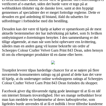
verificeret af e-mærket, siden det burde være et tegn på at
webbutikken tilslutter sig de danske love, samt at den hyppigt
gennemses af specialister der er meget fortrolige reglerne. Dette er
desuden en god anledning til bistand, ifald du udsættes for
udfordringer i forbindelse med din bestilling.
Desuden kan det være til hjælp at køber er opmærksom på de mest
aktuelle bestemmelser der har indvirkning på købet, som fx hvilken
ombytningsret e-forretningen benytter. I den sammenhæng er det
tillige afgørende, at man når som helst opbevarer ens kvittering,
således man en anden gang vil kunne bekræfte sin ordre af
Scheepjes Colour Crafter Velvet Garn Print 843 Dean, uden hensyn
til om du efterspørger produkter til en dame eller herre.
Trustpilot leverer tilpas hæderlige chancer for at se nøjere på flere
nuværende konsumenters ratings og på grund af dette kan det være
til hjælp, at du undersøger online webshoppens ratings af Scheepjes
Colour Crafter Velvet Garn Print 843 Dean forinden du shopper.
Facebook giver dig tilsvarende rigtig gode løsninger til at få en idé
om internet firmaets troværdighed. Her ses mange netbutikker hvor
man kan meddele en bedømmelse af deres købsoplevelse, som
ligeledes burde anvendes til at få et indblik i hvor tilfredse kunderne