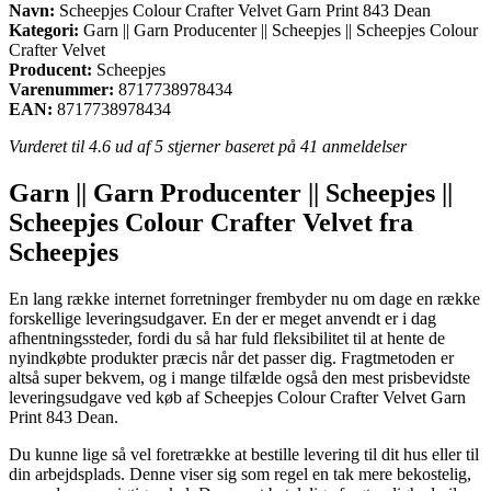
Navn:
Scheepjes Colour Crafter Velvet Garn Print 843 Dean
Kategori:
Garn || Garn Producenter || Scheepjes || Scheepjes Colour
Crafter Velvet
Producent:
Scheepjes
Varenummer:
8717738978434
EAN:
8717738978434
Vurderet til
4.6
ud af 5 stjerner baseret på
41
anmeldelser
Garn || Garn Producenter || Scheepjes ||
Scheepjes Colour Crafter Velvet fra
Scheepjes
En lang række internet forretninger frembyder nu om dage en række
forskellige leveringsudgaver. En der er meget anvendt er i dag
afhentningssteder, fordi du så har fuld fleksibilitet til at hente de
nyindkøbte produkter præcis når det passer dig. Fragtmetoden er
altså super bekvem, og i mange tilfælde også den mest prisbevidste
leveringsudgave ved køb af Scheepjes Colour Crafter Velvet Garn
Print 843 Dean.
Du kunne lige så vel foretrække at bestille levering til dit hus eller til
din arbejdsplads. Denne viser sig som regel en tak mere bekostelig,