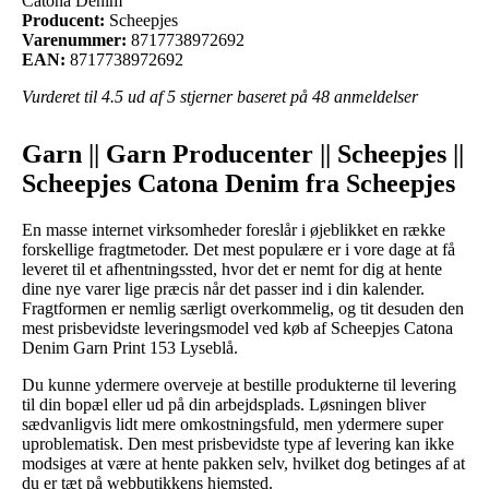
Catona Denim
Producent:
Scheepjes
Varenummer:
8717738972692
EAN:
8717738972692
Vurderet til
4.5
ud af 5 stjerner baseret på
48
anmeldelser
Garn || Garn Producenter || Scheepjes ||
Scheepjes Catona Denim fra Scheepjes
En masse internet virksomheder foreslår i øjeblikket en række
forskellige fragtmetoder. Det mest populære er i vore dage at få
leveret til et afhentningssted, hvor det er nemt for dig at hente
dine nye varer lige præcis når det passer ind i din kalender.
Fragtformen er nemlig særligt overkommelig, og tit desuden den
mest prisbevidste leveringsmodel ved køb af Scheepjes Catona
Denim Garn Print 153 Lyseblå.
Du kunne ydermere overveje at bestille produkterne til levering
til din bopæl eller ud på din arbejdsplads. Løsningen bliver
sædvanligvis lidt mere omkostningsfuld, men ydermere super
uproblematisk. Den mest prisbevidste type af levering kan ikke
modsiges at være at hente pakken selv, hvilket dog betinges af at
du er tæt på webbutikkens hjemsted.