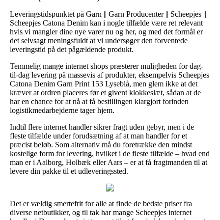
Leveringstidspunktet på Garn || Garn Producenter || Scheepjes ||
Scheepjes Catona Denim kan i nogle tilfælde være ret relevant
hvis vi mangler dine nye varer nu og her, og med det formål er
det selvsagt meningsfuldt at vi undersøger den forventede
leveringstid på det pågældende produkt.
Temmelig mange internet shops præsterer muligheden for dag-
til-dag levering på massevis af produkter, eksempelvis Scheepjes
Catona Denim Garn Print 153 Lyseblå, men glem ikke at det
kræver at ordren placeres før et givent klokkeslæt, sådan at de
har en chance for at nå at få bestillingen klargjort forinden
logistikmedarbejderne tager hjem.
Indtil flere internet handler sikrer fragt uden gebyr, men i de
fleste tilfælde under forudsætning af at man handler for et
præcist beløb. Som alternativ må du foretrække den mindst
kostelige form for levering, hvilket i de fleste tilfælde – hvad end
man er i Aalborg, Holbæk eller Aars – er at få fragtmanden til at
levere din pakke til et udleveringssted.
Det er vældig smertefrit for alle at finde de bedste priser fra
diverse netbutikker, og til tak har mange Scheepjes internet