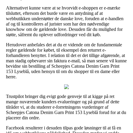
Alternativet kunne være at se hvorvidt e-shoppen er e-mærke
tilsluttet, eftersom det burde være en antydning af at
webbutikken understøtter de danske love, foruden at e-handlen
af og til kontrolleres af jurister som har den nødvendige
knowhow om de gældende love. Desuden får du mulighed for
støtte, såfremt du oplever udfordringer ved dit køb.
Herudover anbefales det at du er vidende om de fundamentale
regler gældende for købet, til eksempel den returret e-
forhandleren benytter. I relation til det er det tillige afgørende, at
man stadig opbevarer sin faktura e-mail, så man senere vil kunne
bevidne sin bestilling af Scheepjes Catona Denim Garn Print
153 Lyseblå, uden hensyn til om du shopper til en dame eller
herre.
Trustpilot bringer dig evigt gode genveje til at kigge på ret
mange nuværende kunders evalueringer og på grund af dette
tilråder vi, at du studerer e-forretningens vurderinger af
Scheepjes Catona Denim Garn Print 153 Lyseblå forud for at du
placerer din ordre.
Facebook resulterer i desuden tilpas gode løsninger til at få en