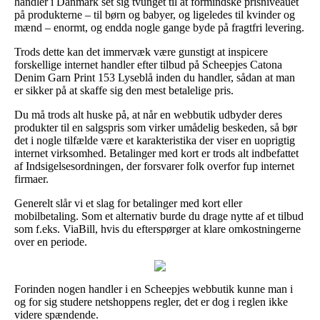
handler i Danmark set sig tvunget til at formindske prisniveauet
på produkterne – til børn og babyer, og ligeledes til kvinder og
mænd – enormt, og endda nogle gange byde på fragtfri levering.
Trods dette kan det immervæk være gunstigt at inspicere
forskellige internet handler efter tilbud på Scheepjes Catona
Denim Garn Print 153 Lyseblå inden du handler, sådan at man
er sikker på at skaffe sig den mest betalelige pris.
Du må trods alt huske på, at når en webbutik udbyder deres
produkter til en salgspris som virker umådelig beskeden, så bør
det i nogle tilfælde være et karakteristika der viser en uoprigtig
internet virksomhed. Betalinger med kort er trods alt indbefattet
af Indsigelsesordningen, der forsvarer folk overfor fup internet
firmaer.
Generelt slår vi et slag for betalinger med kort eller
mobilbetaling. Som et alternativ burde du drage nytte af et tilbud
som f.eks. ViaBill, hvis du efterspørger at klare omkostningerne
over en periode.
Forinden nogen handler i en Scheepjes webbutik kunne man i
og for sig studere netshoppens regler, det er dog i reglen ikke
videre spændende.