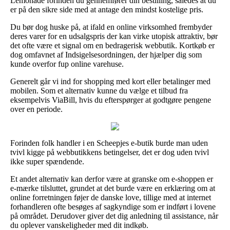
Lemonade forinden du gennemfører din bestilling, således at du
er på den sikre side med at antage den mindst kostelige pris.
Du bør dog huske på, at ifald en online virksomhed frembyder
deres varer for en udsalgspris der kan virke utopisk attraktiv, bør
det ofte være et signal om en bedragerisk webbutik. Kortkøb er
dog omfavnet af Indsigelsesordningen, der hjælper dig som
kunde overfor fup online varehuse.
Generelt går vi ind for shopping med kort eller betalinger med
mobilen. Som et alternativ kunne du vælge et tilbud fra
eksempelvis ViaBill, hvis du efterspørger at godtgøre pengene
over en periode.
Forinden folk handler i en Scheepjes e-butik burde man uden
tvivl kigge på webbutikkens betingelser, det er dog uden tvivl
ikke super spændende.
Et andet alternativ kan derfor være at granske om e-shoppen er
e-mærke tilsluttet, grundet at det burde være en erklæring om at
online forretningen føjer de danske love, tillige med at internet
forhandleren ofte besøges af sagkyndige som er indført i lovene
på området. Derudover giver det dig anledning til assistance, når
du oplever vanskeligheder med dit indkøb.