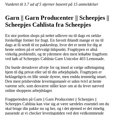
Vurderet til
3.7
ud af 5 stjerner baseret på
15
anmeldelser
Garn || Garn Producenter || Scheepjes ||
Scheepjes Cahlista fra Scheepjes
En stor portion shops på nettet udlover nu til dags en række
forskellige former for fragt. En favorit iblandt mange er nu til
dags at få sendt til en pakkeshop, hvor det er nemt for dig at
hente ordren på et selvvalgt tidspunkt. Fragttypen er altså
virkelig problemfri, og tit ydermere den mest letkøbte fragtform
ved køb af Scheepjes Cahlista Garn Unicolor 403 Lemonade.
Du burde derudover afveje for og imod at vælge udbringning
hjem til dig privat eller ud til din arbejdsplads. Fragttypen er
beklageligvis en lille smule dyrere, men endda temmelig smart.
Den mest prisbevidste leveringsmanér er uden tvivl at hente
varerne selv, som desværre stiller krav om at du lever nærved
online shoppens arbejdslager.
Fragtperioden på Garn || Garn Producenter || Scheepjes ||
Scheepjes Cahlista kan vise sig at være særdeles essentiel om du
skal bruge din pakke nu og her, og i det øjemed er det rimelig
passende at vi checker leveringstiden ved den vedkommende