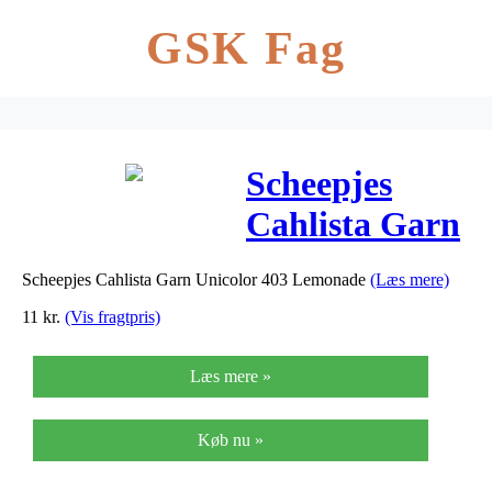
GSK Fag
Scheepjes
Cahlista Garn
Unicolor 403
Scheepjes Cahlista Garn Unicolor 403 Lemonade
(Læs mere)
Lemonade
11
kr.
(Vis fragtpris)
Læs mere »
Køb nu »