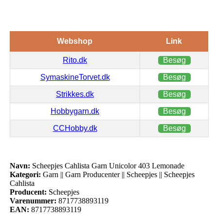
Webshop
Link
Rito.dk
Besøg
SymaskineTorvet.dk
Besøg
Strikkes.dk
Besøg
Hobbygarn.dk
Besøg
CCHobby.dk
Besøg
Navn:
Scheepjes Cahlista Garn Unicolor 403 Lemonade
Kategori:
Garn || Garn Producenter || Scheepjes || Scheepjes
Cahlista
Producent:
Scheepjes
Varenummer:
8717738893119
EAN:
8717738893119