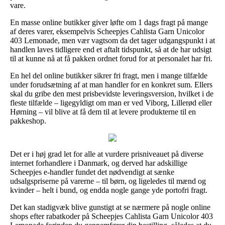
vare.
En masse online butikker giver løfte om 1 dags fragt på mange
af deres varer, eksempelvis Scheepjes Cahlista Garn Unicolor
403 Lemonade, men vær vagtsom da det tager udgangspunkt i at
handlen laves tidligere end et aftalt tidspunkt, så at de har udsigt
til at kunne nå at få pakken ordnet forud for at personalet har fri.
En hel del online butikker sikrer fri fragt, men i mange tilfælde
under forudsætning af at man handler for en konkret sum. Ellers
skal du gribe den mest prisbevidste leveringsversion, hvilket i de
fleste tilfælde – ligegyldigt om man er ved Viborg, Lillerød eller
Hørning – vil blive at få dem til at levere produkterne til en
pakkeshop.
Det er i høj grad let for alle at vurdere prisniveauet på diverse
internet forhandlere i Danmark, og derved har adskillige
Scheepjes e-handler fundet det nødvendigt at sænke
udsalgspriserne på varerne – til børn, og ligeledes til mænd og
kvinder – helt i bund, og endda nogle gange yde portofri fragt.
Det kan stadigvæk blive gunstigt at se nærmere på nogle online
shops efter rabatkoder på Scheepjes Cahlista Garn Unicolor 403