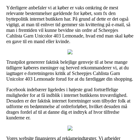
Yderligere anbefaler vi at køber er vaks omkring de mest
relevante bestemmelser gældende for købet, som fx den
byttepolitik internet butikken har. På grund af dette er det også
vigtigt, at man til enhver tid gemmer sin kvittering på e-mail, så
man i fremtiden vil kunne bevidne sin ordre af Scheepjes
Cahlista Garn Unicolor 403 Lemonade, hvad end man skal købe
en gave til en mand eller kvinde.
Trustpilot genererer faktisk belejlige genveje til at bese mange
tidligere køberes meninger og herved rekommanderer vi, at du
iagttager e-forretningens kritik af Scheepjes Cahlista Garn
Unicolor 403 Lemonade forud for at du færdiggør din shopping.
Facebook indebærer ligeledes i højeste grad fortræffelige
muligheder for at få indblik i internet butikkens troværdighed.
Desuden er der faktisk internet forretninger som tilbyder folk at
udforme en bedømmelse af ordreforløbet, hvilket desuden må
drages fordel af til at danne dig et indtryk af hvor tilfredse
kunderne er.
Vores website finansieres af reklameindtægter. Vi arbejder