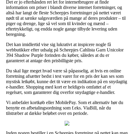
Det er jo efterhånden ret let for internetbrugere at finde
information om priser i blandt diverse internet forretninger, og
altså har langt de fleste Scheepjes forretninger på nettet været
nødt til at sænke salgsværdien på mange af deres produkter – til
piger og drenge, lige så vel som til kvinder og mænd –
eftertrykkeligt, og endda nogle gange tilbyde levering uden
beregning.
Det kan imidlertid vise sig lukrativt at inspicere nogle få
webbutikker efter udsalg på Scheepjes Cahlista Garn Unicolor
394 Shadow Purple forinden du køber, således at du er
garanteret at antage den prisbilligste pris.
Du skal lige meget hvad være så påpasselig, at hvis en online
forretning afsætter bedst i test varer for en pris der kan ses som
mystisk letkøbt, kunne det tit være en indikation på en snydagtig
e-handler. Shopping med kort er heldigvis omfattet af et
regelsæt, som garanterer dig overfor snydagtige e-handler.
Vi anbefaler kortkøb eller MobilePay. Som et alternativ bør du
benytte en afbetalingsordning som f.eks. ViaBill, når du
tilstræber at dække beløbet over en periode.
Inden nogen bestiller i en Scheepjes forretning på nettet kan man