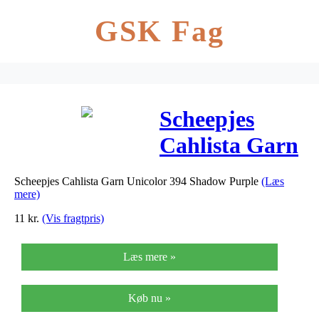
GSK Fag
Scheepjes
Cahlista Garn
Unicolor 394
Scheepjes Cahlista Garn Unicolor 394 Shadow Purple
(Læs
Shadow
mere)
Purple
11
kr.
(Vis fragtpris)
Læs mere »
Køb nu »