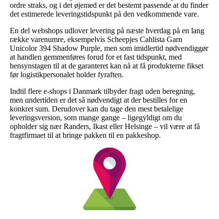
ordre straks, og i det øjemed er det bestemt passende at du finder
det estimerede leveringstidspunkt på den vedkommende vare.
En del webshops udlover levering på næste hverdag på en lang
række varenumre, eksempelvis Scheepjes Cahlista Garn
Unicolor 394 Shadow Purple, men som imidlertid nødvendiggør
at handlen gemmenføres forud for et fast tidspunkt, med
hensynstagen til at de garanteret kan nå at få produkterne fikset
før logistikpersonalet holder fyraften.
Indtil flere e-shops i Danmark tilbyder fragt uden beregning,
men undertiden er det så nødvendigt at der bestilles for en
konkret sum. Derudover kan du tage den mest betalelige
leveringsversion, som mange gange – ligegyldigt om du
opholder sig nær Randers, Ikast eller Helsinge – vil være at få
fragtfirmaet til at bringe pakken til en pakkeshop.