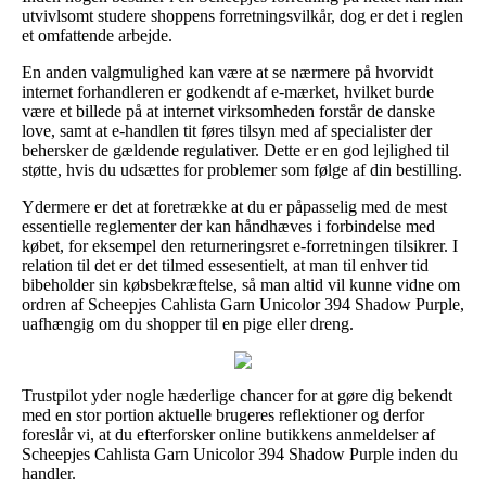
utvivlsomt studere shoppens forretningsvilkår, dog er det i reglen
et omfattende arbejde.
En anden valgmulighed kan være at se nærmere på hvorvidt
internet forhandleren er godkendt af e-mærket, hvilket burde
være et billede på at internet virksomheden forstår de danske
love, samt at e-handlen tit føres tilsyn med af specialister der
behersker de gældende regulativer. Dette er en god lejlighed til
støtte, hvis du udsættes for problemer som følge af din bestilling.
Ydermere er det at foretrække at du er påpasselig med de mest
essentielle reglementer der kan håndhæves i forbindelse med
købet, for eksempel den returneringsret e-forretningen tilsikrer. I
relation til det er det tilmed essesentielt, at man til enhver tid
bibeholder sin købsbekræftelse, så man altid vil kunne vidne om
ordren af Scheepjes Cahlista Garn Unicolor 394 Shadow Purple,
uafhængig om du shopper til en pige eller dreng.
Trustpilot yder nogle hæderlige chancer for at gøre dig bekendt
med en stor portion aktuelle brugeres reflektioner og derfor
foreslår vi, at du efterforsker online butikkens anmeldelser af
Scheepjes Cahlista Garn Unicolor 394 Shadow Purple inden du
handler.