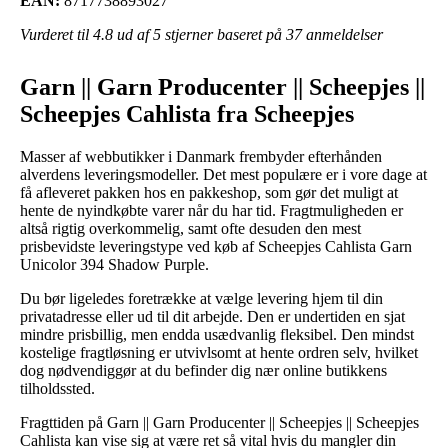
EAN:
8717738893027
Vurderet til
4.8
ud af 5 stjerner baseret på
37
anmeldelser
Garn || Garn Producenter || Scheepjes ||
Scheepjes Cahlista fra Scheepjes
Masser af webbutikker i Danmark frembyder efterhånden
alverdens leveringsmodeller. Det mest populære er i vore dage at
få afleveret pakken hos en pakkeshop, som gør det muligt at
hente de nyindkøbte varer når du har tid. Fragtmuligheden er
altså rigtig overkommelig, samt ofte desuden den mest
prisbevidste leveringstype ved køb af Scheepjes Cahlista Garn
Unicolor 394 Shadow Purple.
Du bør ligeledes foretrække at vælge levering hjem til din
privatadresse eller ud til dit arbejde. Den er undertiden en sjat
mindre prisbillig, men endda usædvanlig fleksibel. Den mindst
kostelige fragtløsning er utvivlsomt at hente ordren selv, hvilket
dog nødvendiggør at du befinder dig nær online butikkens
tilholdssted.
Fragttiden på Garn || Garn Producenter || Scheepjes || Scheepjes
Cahlista kan vise sig at være ret så vital hvis du mangler din