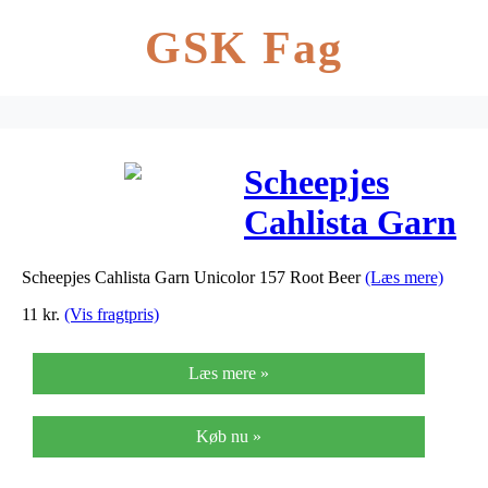
GSK Fag
Scheepjes
Cahlista Garn
Unicolor 157
Scheepjes Cahlista Garn Unicolor 157 Root Beer
(Læs mere)
Root Beer
11
kr.
(Vis fragtpris)
Læs mere »
Køb nu »