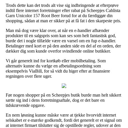
Trods dette kan det trods alt vise sig indbringende at efterprøve
indtil flere internet forretninger efter rabat på Scheepjes Cahlista
Garn Unicolor 157 Root Beer forud for at du færdiggør din
shopping, sådan at man er sikker på at få fat i den skarpeste pris.
Man må dog være klar over, at når en e-handler afhænder
produkter til en salgspris som kan ses som helt fantastisk god,
burde det i nogle tilfælde være en varsel om en fup e-handler.
Betalinger med kort er på den anden side en del af en orden, der
dækker dig som kunde overfor svindlende online butikker.
Vi går generelt ind for kortkøb eller mobilbetaling. Som
alternativ kunne du vælge en afbetalingsordning som
eksempelvis ViaBill, for så vidt du higer efter at finansiere
regningen over flere uger.
Før nogen shopper på en Scheepjes butik burde man helt sikkert
sætte sig ind i dens forretningsaftale, dog er det bare en
tidskrævende opgave.
En nem løsning kunne måske være at tjekke hvorvidt internet
selskabet er e-mærke godkendt, fordi det generelt er et signal om
at internet firmaet tilslutter sig de opstillede regler, udover at den