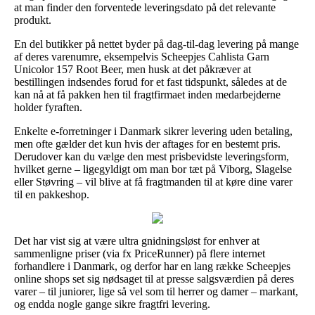
at man finder den forventede leveringsdato på det relevante
produkt.
En del butikker på nettet byder på dag-til-dag levering på mange
af deres varenumre, eksempelvis Scheepjes Cahlista Garn
Unicolor 157 Root Beer, men husk at det påkræver at
bestillingen indsendes forud for et fast tidspunkt, således at de
kan nå at få pakken hen til fragtfirmaet inden medarbejderne
holder fyraften.
Enkelte e-forretninger i Danmark sikrer levering uden betaling,
men ofte gælder det kun hvis der aftages for en bestemt pris.
Derudover kan du vælge den mest prisbevidste leveringsform,
hvilket gerne – ligegyldigt om man bor tæt på Viborg, Slagelse
eller Støvring – vil blive at få fragtmanden til at køre dine varer
til en pakkeshop.
Det har vist sig at være ultra gnidningsløst for enhver at
sammenligne priser (via fx PriceRunner) på flere internet
forhandlere i Danmark, og derfor har en lang række Scheepjes
online shops set sig nødsaget til at presse salgsværdien på deres
varer – til juniorer, lige så vel som til herrer og damer – markant,
og endda nogle gange sikre fragtfri levering.