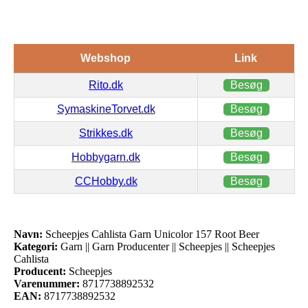
Webshop
Link
Rito.dk
Besøg
SymaskineTorvet.dk
Besøg
Strikkes.dk
Besøg
Hobbygarn.dk
Besøg
CCHobby.dk
Besøg
Navn:
Scheepjes Cahlista Garn Unicolor 157 Root Beer
Kategori:
Garn || Garn Producenter || Scheepjes || Scheepjes
Cahlista
Producent:
Scheepjes
Varenummer:
8717738892532
EAN:
8717738892532