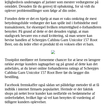
lejlighedsvis undersøges af jurister som mestrer vedtægterne på
området. Desuden får du genvej til opbakning, for så vidt du
oplever problemstillinger som følge af din ordre.
Foruden dette er det en hjælp at man er vaks omkring de mest
betydningsfulde vedtægter der kan spille ind i forbindelse med
transaktionen, for eksempel hvilken returrettighed e-forhandleren
benytter. På grund af dette er det desuden vigtigt, at man
stadigvæk bevarer ens e-mail kvittering, så man senere kan
bevise handlen af Scheepjes Cahlista Garn Unicolor 157 Root
Beer, om du leder efter et produkt til en voksen eller et barn.
Trustpilot medfører ret fornemme chancer for at læse en længere
række øvrige kunders iagttagelser og på grund af dette kan det
anbefales, at du læser online forhandlerens ratings af Scheepjes
Cahlista Garn Unicolor 157 Root Beer før du lægger din
bestilling.
Facebook fremskaffer også sådan set pålidelige metoder til at få
indblik i internet firmaets popularitet. Herinde er der faktisk
shops på nettet hvor kunder kan nedfælde en bedømmelse af
ordreforløbet, hvilket lige så vel kan benyttes til vurdering af
tidligere kunders oplevelser.