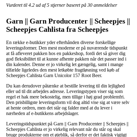
Vurderet til
4.2
ud af 5 stjerner baseret på
30
anmeldelser
Garn || Garn Producenter || Scheepjes ||
Scheepjes Cahlista fra Scheepjes
En række e-butikker yder efterhånden diverse forskellige
leveringsformer. Den mest moderne er på nuværende tidspunkt
at få afleveret pakken hos en pakkeshop, fordi det så giver dig
god fleksibilitet til at kunne afhente pakken når det passer ind i
din kalender. Denne er jo virkelig let gængelig, samt i mange
tilfælde ligeledes den mest letkøbte fragtløsning ved køb af
Scheepjes Cahlista Garn Unicolor 157 Root Beer.
Du kan derudover påtænke at bestille levering til din lejlighed
eller ud til dit arbejdes adresse. Leveringstypen viser sig som
regel et hak mere bekostelig, men tillige i høj grad problemfri.
Den prisbilligste leveringsform vil dog altid vise sig at være selv
at hente ordren, men det står og falder med at du lever i
nærheden af e-butikkens arbejdslager.
Leveringstidspunktet på Garn || Garn Producenter || Scheepjes ||
Scheepjes Cahlista er jo virkelig relevant når du står og skal
bruge produkterne om et øjeblik, så derfor er det faktisk vigtigt