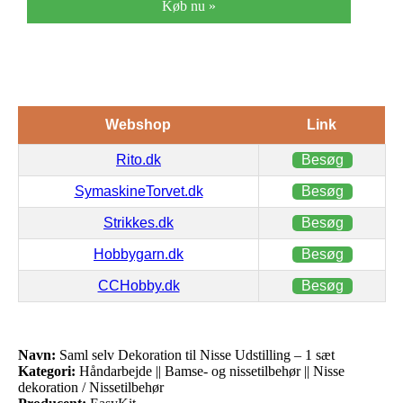
Køb nu »
Webshop
Link
Rito.dk
Besøg
SymaskineTorvet.dk
Besøg
Strikkes.dk
Besøg
Hobbygarn.dk
Besøg
CCHobby.dk
Besøg
Navn:
Saml selv Dekoration til Nisse Udstilling – 1 sæt
Kategori:
Håndarbejde || Bamse- og nissetilbehør || Nisse
dekoration / Nissetilbehør