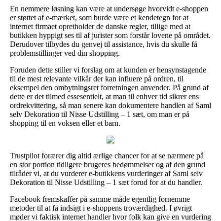
En nemmere løsning kan være at undersøge hvorvidt e-shoppen
er støttet af e-mærket, som burde være et kendetegn for at
internet firmaet opretholder de danske regler, tillige med at
butikken hyppigt ses til af jurister som forstår lovene på området.
Derudover tilbydes du genvej til assistance, hvis du skulle få
problemstillinger ved din shopping.
Foruden dette stiller vi forslag om at kunden er hensynstagende
til de mest relevante vilkår der kan influere på ordren, til
eksempel den ombytningsret forretningen anvender. På grund af
dette er det tilmed essesentielt, at man til enhver tid sikrer ens
ordrekvittering, så man senere kan dokumentere handlen af Saml
selv Dekoration til Nisse Udstilling – 1 sæt, om man er på
shopping til en voksen eller et barn.
Trustpilot forærer dig altid ærlige chancer for at se nærmere på
en stor portion tidligere brugeres bedømmelser og af den grund
tilråder vi, at du vurderer e-butikkens vurderinger af Saml selv
Dekoration til Nisse Udstilling – 1 sæt forud for at du handler.
Facebook fremskaffer på samme måde egentlig fornemme
metoder til at få indsigt i e-shoppens troværdighed. I øvrigt
møder vi faktisk internet handler hvor folk kan give en vurdering