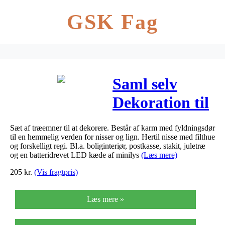
GSK Fag
Saml selv
Dekoration til
Nisse
Sæt af træemner til at dekorere. Består af karm med fyldningsdør
Udstilling – 1
til en hemmelig verden for nisser og lign. Hertil nisse med filthue
og forskelligt regi. Bl.a. boliginteriør, postkasse, stakit, juletræ
sæt
og en batteridrevet LED kæde af minilys
(Læs mere)
205
kr.
(Vis fragtpris)
Læs mere »