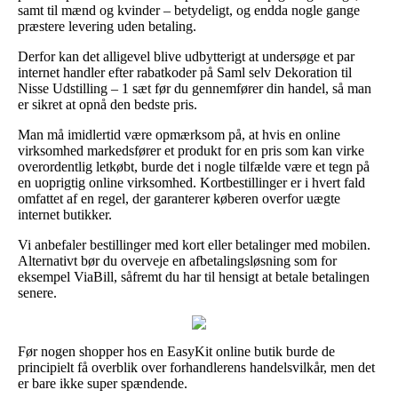
samt til mænd og kvinder – betydeligt, og endda nogle gange
præstere levering uden betaling.
Derfor kan det alligevel blive udbytterigt at undersøge et par
internet handler efter rabatkoder på Saml selv Dekoration til
Nisse Udstilling – 1 sæt før du gennemfører din handel, så man
er sikret at opnå den bedste pris.
Man må imidlertid være opmærksom på, at hvis en online
virksomhed markedsfører et produkt for en pris som kan virke
overordentlig letkøbt, burde det i nogle tilfælde være et tegn på
en uoprigtig online virksomhed. Kortbestillinger er i hvert fald
omfattet af en regel, der garanterer køberen overfor uægte
internet butikker.
Vi anbefaler bestillinger med kort eller betalinger med mobilen.
Alternativt bør du overveje en afbetalingsløsning som for
eksempel ViaBill, såfremt du har til hensigt at betale betalingen
senere.
Før nogen shopper hos en EasyKit online butik burde de
principielt få overblik over forhandlerens handelsvilkår, men det
er bare ikke super spændende.