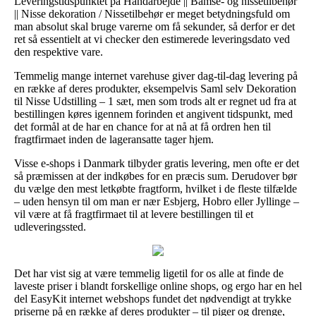
Leveringstidspunktet på Håndarbejde || Bamse- og nissetilbehør
|| Nisse dekoration / Nissetilbehør er meget betydningsfuld om
man absolut skal bruge varerne om få sekunder, så derfor er det
ret så essentielt at vi checker den estimerede leveringsdato ved
den respektive vare.
Temmelig mange internet varehuse giver dag-til-dag levering på
en række af deres produkter, eksempelvis Saml selv Dekoration
til Nisse Udstilling – 1 sæt, men som trods alt er regnet ud fra at
bestillingen køres igennem forinden et angivent tidspunkt, med
det formål at de har en chance for at nå at få ordren hen til
fragtfirmaet inden de lageransatte tager hjem.
Visse e-shops i Danmark tilbyder gratis levering, men ofte er det
så præmissen at der indkøbes for en præcis sum. Derudover bør
du vælge den mest letkøbte fragtform, hvilket i de fleste tilfælde
– uden hensyn til om man er nær Esbjerg, Hobro eller Jyllinge –
vil være at få fragtfirmaet til at levere bestillingen til et
udleveringssted.
Det har vist sig at være temmelig ligetil for os alle at finde de
laveste priser i blandt forskellige online shops, og ergo har en hel
del EasyKit internet webshops fundet det nødvendigt at trykke
priserne på en række af deres produkter – til piger og drenge,