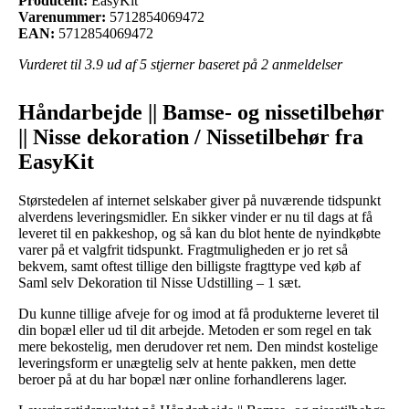
Producent:
EasyKit
Varenummer:
5712854069472
EAN:
5712854069472
Vurderet til
3.9
ud af 5 stjerner baseret på
2
anmeldelser
Håndarbejde || Bamse- og nissetilbehør
|| Nisse dekoration / Nissetilbehør fra
EasyKit
Størstedelen af internet selskaber giver på nuværende tidspunkt
alverdens leveringsmidler. En sikker vinder er nu til dags at få
leveret til en pakkeshop, og så kan du blot hente de nyindkøbte
varer på et valgfrit tidspunkt. Fragtmuligheden er jo ret så
bekvem, samt oftest tillige den billigste fragttype ved køb af
Saml selv Dekoration til Nisse Udstilling – 1 sæt.
Du kunne tillige afveje for og imod at få produkterne leveret til
din bopæl eller ud til dit arbejde. Metoden er som regel en tak
mere bekostelig, men derudover ret nem. Den mindst kostelige
leveringsform er unægtelig selv at hente pakken, men dette
beroer på at du har bopæl nær online forhandlerens lager.