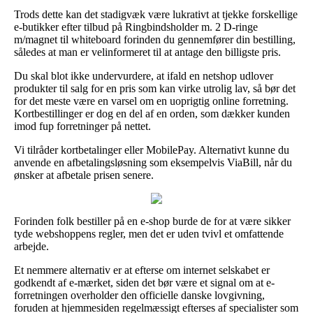
Trods dette kan det stadigvæk være lukrativt at tjekke forskellige
e-butikker efter tilbud på Ringbindsholder m. 2 D-ringe
m/magnet til whiteboard forinden du gennemfører din bestilling,
således at man er velinformeret til at antage den billigste pris.
Du skal blot ikke undervurdere, at ifald en netshop udlover
produkter til salg for en pris som kan virke utrolig lav, så bør det
for det meste være en varsel om en uoprigtig online forretning.
Kortbestillinger er dog en del af en orden, som dækker kunden
imod fup forretninger på nettet.
Vi tilråder kortbetalinger eller MobilePay. Alternativt kunne du
anvende en afbetalingsløsning som eksempelvis ViaBill, når du
ønsker at afbetale prisen senere.
Forinden folk bestiller på en e-shop burde de for at være sikker
tyde webshoppens regler, men det er uden tvivl et omfattende
arbejde.
Et nemmere alternativ er at efterse om internet selskabet er
godkendt af e-mærket, siden det bør være et signal om at e-
forretningen overholder den officielle danske lovgivning,
foruden at hjemmesiden regelmæssigt efterses af specialister som