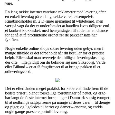
vare.
En lang række internet varehuse reklamerer med levering efter
en enkelt hverdag på en lang række varer, eksempelvis
Ringbindsholder m. 2 D-ringe m/magnet til whiteboard, men
vær på vagt da det er underforstået at handlen laves tidligere end
et konkret klokkeslæt, med hensynstagen til at de har en chance
for at nå at få produkterne ordnet før de pakkeansatte har
fyraften.
Nogle enkelte online shops sikrer levering uden gebyr, men i
mange tilfælde er det forbeholdt når du bestiller for et præcist
beløb. Ellers skal man overveje den billigste leveringsløsning,
der ofte – ligegyldigt om du befinder sig nær Silkeborg, Varde
eller Billund – er at få fragtfirmaet til at bringe pakken til et
udleveringssted.
Det er efterhånden meget praktisk for købere at finde frem til de
bedste priser i blandt forskellige forretninger på nettet, og ergo
har langt de fleste internet forretninger i Danmark set sig tvunget
til at nedbringe salgspriserne på mange af deres varer – til drenge
og piger, og ligeledes til herrer og damer – enormt, og endda
nogle gange præstere portofri levering.