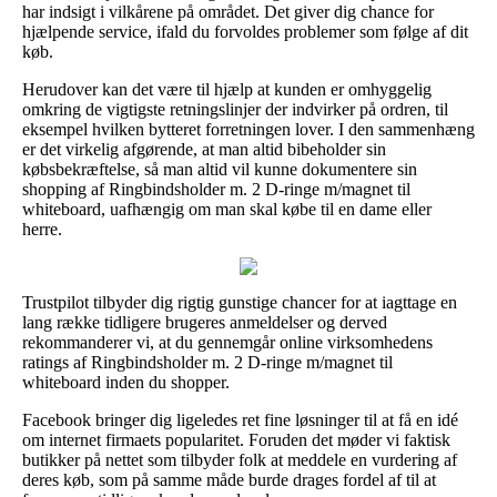
har indsigt i vilkårene på området. Det giver dig chance for
hjælpende service, ifald du forvoldes problemer som følge af dit
køb.
Herudover kan det være til hjælp at kunden er omhyggelig
omkring de vigtigste retningslinjer der indvirker på ordren, til
eksempel hvilken bytteret forretningen lover. I den sammenhæng
er det virkelig afgørende, at man altid bibeholder sin
købsbekræftelse, så man altid vil kunne dokumentere sin
shopping af Ringbindsholder m. 2 D-ringe m/magnet til
whiteboard, uafhængig om man skal købe til en dame eller
herre.
Trustpilot tilbyder dig rigtig gunstige chancer for at iagttage en
lang række tidligere brugeres anmeldelser og derved
rekommanderer vi, at du gennemgår online virksomhedens
ratings af Ringbindsholder m. 2 D-ringe m/magnet til
whiteboard inden du shopper.
Facebook bringer dig ligeledes ret fine løsninger til at få en idé
om internet firmaets popularitet. Foruden det møder vi faktisk
butikker på nettet som tilbyder folk at meddele en vurdering af
deres køb, som på samme måde burde drages fordel af til at