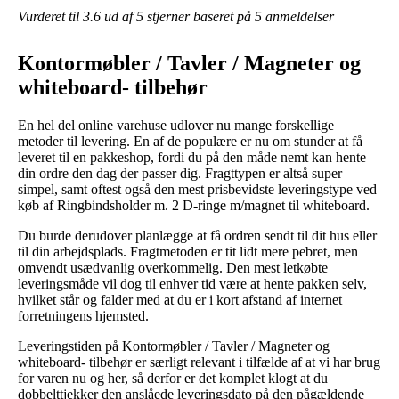
Vurderet til
3.6
ud af 5 stjerner baseret på
5
anmeldelser
Kontormøbler / Tavler / Magneter og
whiteboard- tilbehør
En hel del online varehuse udlover nu mange forskellige
metoder til levering. En af de populære er nu om stunder at få
leveret til en pakkeshop, fordi du på den måde nemt kan hente
din ordre den dag der passer dig. Fragttypen er altså super
simpel, samt oftest også den mest prisbevidste leveringstype ved
køb af Ringbindsholder m. 2 D-ringe m/magnet til whiteboard.
Du burde derudover planlægge at få ordren sendt til dit hus eller
til din arbejdsplads. Fragtmetoden er tit lidt mere pebret, men
omvendt usædvanlig overkommelig. Den mest letkøbte
leveringsmåde vil dog til enhver tid være at hente pakken selv,
hvilket står og falder med at du er i kort afstand af internet
forretningens hjemsted.
Leveringstiden på Kontormøbler / Tavler / Magneter og
whiteboard- tilbehør er særligt relevant i tilfælde af at vi har brug
for varen nu og her, så derfor er det komplet klogt at du
dobbelttjekker den anslåede leveringsdato på den pågældende