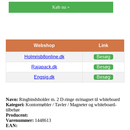
Køb nu »
Webshop
Link
Holmrisb8online.dk
Besøg
Rajapack.dk
Besøg
Engsig.dk
Besøg
Navn:
Ringbindsholder m. 2 D-ringe m/magnet til whiteboard
Kategori:
Kontormøbler / Tavler / Magneter og whiteboard-
tilbehør
Producent:
Varenummer:
1448613
EAN: