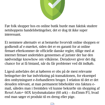
Før folk shopper hos en online butik burde man faktisk studere
netshoppens handelsbetingelser, det er dog tit ikke super
interessant.
Et nemmere alternativ er at bemærke hvorvidt online shoppen er
godkendt af e-mærket, siden det er en garanti for at online
firmaet efterkommer de officielle danske regler, tillige med at
internet firmaet undertiden gennemses af jurister der har den
nødvendige knowhow om vilkårene. Derudover giver det dig
chance for at få bistand, når du får problemer ved dit indkøb.
Ligeså anbefales det at køberen er obs på de mest relevante
betingelser der har indvirkning på transaktionen, for eksempel
den ombytningsret e-forhandleren bruger. I relation til det er det
desuden relevant, at man permanent bibeholder ens faktura e-
mail, således man i fremtiden vil kunne bekræfte sin shopping af
Rexel Auto+ 60X krydsmakulator (60 ark) – 4x45mm P3, hvad
end man søger et produkt til en dreng eller pige.