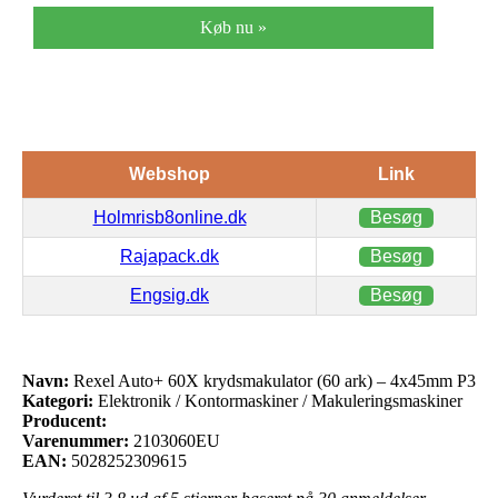
Køb nu »
Webshop
Link
Holmrisb8online.dk
Besøg
Rajapack.dk
Besøg
Engsig.dk
Besøg
Navn:
Rexel Auto+ 60X krydsmakulator (60 ark) – 4x45mm P3
Kategori:
Elektronik / Kontormaskiner / Makuleringsmaskiner
Producent:
Varenummer:
2103060EU
EAN:
5028252309615