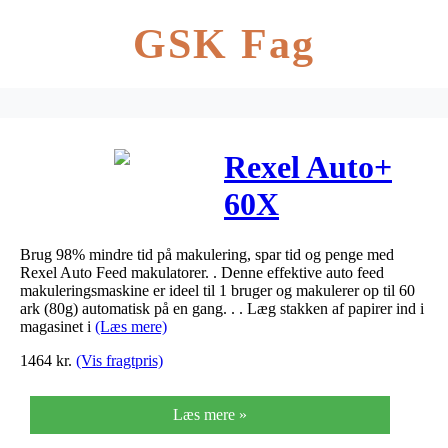
GSK Fag
Rexel Auto+
60X
krydsmakulator
Brug 98% mindre tid på makulering, spar tid og penge med
(60 ark) –
Rexel Auto Feed makulatorer. . Denne effektive auto feed
makuleringsmaskine er ideel til 1 bruger og makulerer op til 60
4x45mm P3
ark (80g) automatisk på en gang. . . Læg stakken af papirer ind i
magasinet i
(Læs mere)
1464
kr.
(Vis fragtpris)
Læs mere »