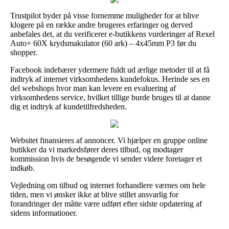
Trustpilot byder på visse fornemme muligheder for at blive
klogere på en række andre brugeres erfaringer og derved
anbefales det, at du verificerer e-butikkens vurderinger af Rexel
Auto+ 60X krydsmakulator (60 ark) – 4x45mm P3 før du
shopper.
Facebook indebærer ydermere fuldt ud ærlige metoder til at få
indtryk af internet virksomhedens kundefokus. Herinde ses en
del webshops hvor man kan levere en evaluering af
virksomhedens service, hvilket tillige burde bruges til at danne
dig et indtryk af kundetilfredsheden.
Websitet finansieres af annoncer. Vi hjælper en gruppe online
butikker da vi markedsfører deres tilbud, og modtager
kommission hvis de besøgende vi sender videre foretager et
indkøb.
Vejledning om tilbud og internet forhandlere værnes om hele
tiden, men vi ønsker ikke at blive stillet ansvarlig for
forandringer der måtte være udført efter sidste opdatering af
sidens informationer.