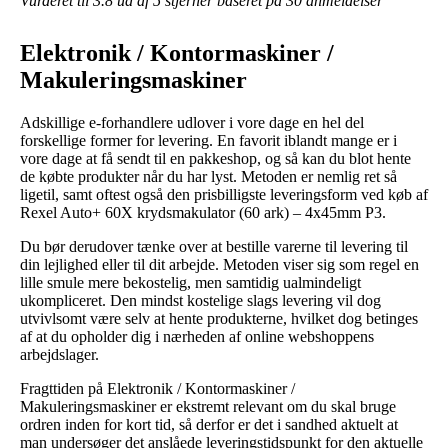
Vurderet til
3.8
ud af 5 stjerner baseret på
30
anmeldelser
Elektronik / Kontormaskiner /
Makuleringsmaskiner
Adskillige e-forhandlere udlover i vore dage en hel del
forskellige former for levering. En favorit iblandt mange er i
vore dage at få sendt til en pakkeshop, og så kan du blot hente
de købte produkter når du har lyst. Metoden er nemlig ret så
ligetil, samt oftest også den prisbilligste leveringsform ved køb af
Rexel Auto+ 60X krydsmakulator (60 ark) – 4x45mm P3.
Du bør derudover tænke over at bestille varerne til levering til
din lejlighed eller til dit arbejde. Metoden viser sig som regel en
lille smule mere bekostelig, men samtidig ualmindeligt
ukompliceret. Den mindst kostelige slags levering vil dog
utvivlsomt være selv at hente produkterne, hvilket dog betinges
af at du opholder dig i nærheden af online webshoppens
arbejdslager.
Fragttiden på Elektronik / Kontormaskiner /
Makuleringsmaskiner er ekstremt relevant om du skal bruge
ordren inden for kort tid, så derfor er det i sandhed aktuelt at
man undersøger det anslåede leveringstidspunkt for den aktuelle