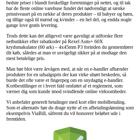
bedste priser i blandt forskellige forretninger på nettet, og til tak
har de fleste online varehuse fundet det nødvendigt at sænke
prisniveauet på en række af deres produkter – til babyer og børn,
og tillige også til mænd og kvinder – en hel del, og endda nogle
gange love gratis levering.
Trods dette kan det alligevel være gavnligt at udforske flere
netbutikker efter rabatkoder på Rexel Auto+ 60X
krydsmakulator (60 ark) – 4x45mm P3 forinden du gennemfører
dit køb, således at man er usvigeligt sikker på at modtage den
mest betalelige pris.
Man bør blot være årvågen med, at når en e-handler afhænder
produkter for en udsalgspris der kan virke uhørt beskeden, så
burde det ofte være et fingerpeg om en snydagtig e-handler.
Kortbestillinger er i hvert fald omfattet af et reglement, som
værner dig som kunde imod svindlende online virksomheder.
Vi anbefaler generelt betalinger med kort eller mobilbetaling.
Som et alternativ bør du drage nytte af en afbetalingsløsning som
eksempelvis ViaBill, såfremt du vil honorere beløbet ude i
fremtiden.