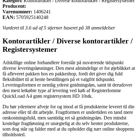
Kategori:
Kontorartikler / Diverse kontorartikler / Registersystemer
Producent:
Varenummer:
1406241
EAN:
5705925140248
Vurderet til
3.6
ud af 5 stjerner baseret på
38
anmeldelser
Kontorartikler / Diverse kontorartikler /
Registersystemer
Adskillige online forhandlere foreslår på nuværende tidspunkt
diverse leveringsløsninger. Den mest almindelige er for øjeblikket at
få afleveret pakken hos en pakkeshop, fordi det giver dig fuld
fleksibilitet til at hente bestillingen på et valgfrit tidspunkt.
Leveringsformen er nemlig yderst gnidningsløs, samt tit derudover
den mest letkøbte type af levering ved køb af Registerlomme
QuickLoad A4 grøn registersystem HD 10stk.
Du bør ydermere afveje for og imod at få produkterne leveret til din
adresse eller til dit arbejde. Fragtformen er undertiden en tand mere
omkostningsfuld, men samtidig ret så gnidningsløs. Den mindst
kostelige fragtløsning er unægtelig at du selv henter produkterne,
som dog står og falder med at du opholder dig nær online shoppens
tilholdssted.