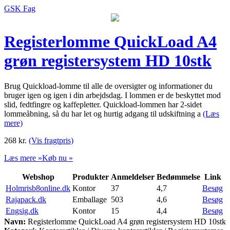
GSK Fag
Registerlomme QuickLoad A4
grøn registersystem HD 10stk
Brug Quickload-lomme til alle de oversigter og informationer du
bruger igen og igen i din arbejdsdag. I lommen er de beskyttet mod
slid, fedtfingre og kaffepletter. Quickload-lommen har 2-sidet
lommeåbning, så du har let og hurtig adgang til udskiftning a
(Læs
mere)
268
kr.
(Vis fragtpris)
Læs mere »
Køb nu »
Webshop
Produkter
Anmeldelser
Bedømmelse
Link
Holmrisb8online.dk
Kontor
37
4,7
Besøg
Rajapack.dk
Emballage
503
4,6
Besøg
Engsig.dk
Kontor
15
4,4
Besøg
Navn:
Registerlomme QuickLoad A4 grøn registersystem HD 10stk