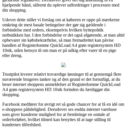
hjælpende hånd, såfremt du oplever udfordringer i processen med
din shopping.
Udover dette stiller vi forslag om at køberen er oppe på mærkerne
omkring de mest basale betingelser der gør sig gældende i
forbindelse med ordren, eksempelvis hvilken byttepolitik
netbutikken har. I den forbindelse er det også afgørende, at man altid
opbevarer sin købsbekræftelse, så man fremadrettet kan påvise
handlen af Registerlomme QuickLoad A4 grøn registersystem HD
10stk, uden hensyn til om man er på udkig efter varer til en pige
eller dreng.
Trustpilot leverer relativt troværdige løsninger til at gennemgå flere
nuværende brugeres tanker og af den grund er det fornuftigt, at du
beser internet shoppens anmeldelser af Registerlomme QuickLoad
A4 grøn registersystem HD 10stk forinden du færdiggør din
shopping.
Facebook medfører for øvrigt ret så gode chancer for at få en idé om
e-shoppens pålidelighed. Derudover ses endda internet varehuse
som giver kunderne mulighed for at frembringe en omtale af
ordreforløbet, hvilket tilmed kan benyttes til at tage stilling til
kundernes tilfredshed.