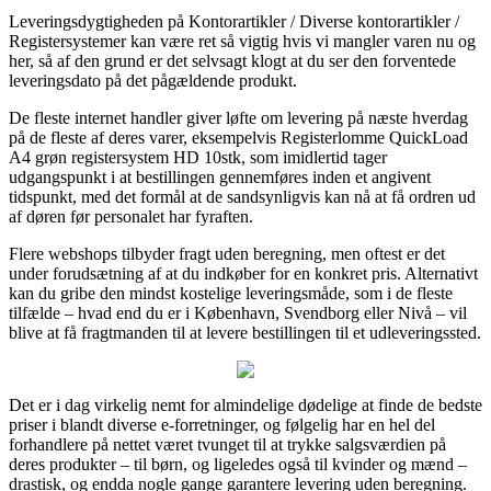
Leveringsdygtigheden på Kontorartikler / Diverse kontorartikler /
Registersystemer kan være ret så vigtig hvis vi mangler varen nu og
her, så af den grund er det selvsagt klogt at du ser den forventede
leveringsdato på det pågældende produkt.
De fleste internet handler giver løfte om levering på næste hverdag
på de fleste af deres varer, eksempelvis Registerlomme QuickLoad
A4 grøn registersystem HD 10stk, som imidlertid tager
udgangspunkt i at bestillingen gennemføres inden et angivent
tidspunkt, med det formål at de sandsynligvis kan nå at få ordren ud
af døren før personalet har fyraften.
Flere webshops tilbyder fragt uden beregning, men oftest er det
under forudsætning af at du indkøber for en konkret pris. Alternativt
kan du gribe den mindst kostelige leveringsmåde, som i de fleste
tilfælde – hvad end du er i København, Svendborg eller Nivå – vil
blive at få fragtmanden til at levere bestillingen til et udleveringssted.
Det er i dag virkelig nemt for almindelige dødelige at finde de bedste
priser i blandt diverse e-forretninger, og følgelig har en hel del
forhandlere på nettet været tvunget til at trykke salgsværdien på
deres produkter – til børn, og ligeledes også til kvinder og mænd –
drastisk, og endda nogle gange garantere levering uden beregning.