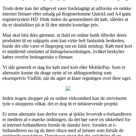
Trods dette kan det alligevel være fordelagtigt at udforske en række
internet firmaer efter udsalg på Registerlomme QuickLoad A4 grøn
registersystem HD 10stk inden du gennemfører dit køb, således at
du er skudsikker på at få den mindst kostelige pris.
Man skal blot ikke glemme, at ifald en online butik tilbyder deres
produkter til en salgspris som kan virke helt fantastisk beskeden,
burde det ofte være et fingerpeg om en falsk netshop. Køb med kort
er imidlertid omsluttet af Indsigelsesordningen, hvilket beskytter
køber overfor bedrageriske e-firmaer.
Vi slår generelt et slag for køb med kort eller MobilePay. Som et
alternativ kunne du drage nytte af en afdragsordning som
eksempelvis ViaBill, når du agter at klare regningen over flere uger.
Inden nogen shopper på en online virksomhed kan de utvivlsomt
tyde e-shoppens vilkår, det er dog tit et tidskrævende projekt.
Et nemt alternativ kan derfor være at tjekke hvorvidt e-forhandleren
er medlem af e-mærke ordningen, da det bør være en sikkerhed for
at internet forhandleren forstår de danske love, foruden at e-
forhandleren nu og da føres tilsyn med af jurister som forstår de
gældende regulativer. Derudover giver det dig anledning til en