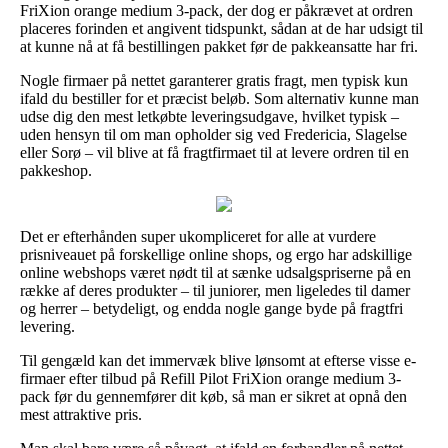
FriXion orange medium 3-pack, der dog er påkrævet at ordren
placeres forinden et angivent tidspunkt, sådan at de har udsigt til
at kunne nå at få bestillingen pakket før de pakkeansatte har fri.
Nogle firmaer på nettet garanterer gratis fragt, men typisk kun
ifald du bestiller for et præcist beløb. Som alternativ kunne man
udse dig den mest letkøbte leveringsudgave, hvilket typisk –
uden hensyn til om man opholder sig ved Fredericia, Slagelse
eller Sorø – vil blive at få fragtfirmaet til at levere ordren til en
pakkeshop.
Det er efterhånden super ukompliceret for alle at vurdere
prisniveauet på forskellige online shops, og ergo har adskillige
online webshops været nødt til at sænke udsalgspriserne på en
række af deres produkter – til juniorer, men ligeledes til damer
og herrer – betydeligt, og endda nogle gange byde på fragtfri
levering.
Til gengæld kan det immervæk blive lønsomt at efterse visse e-
firmaer efter tilbud på Refill Pilot FriXion orange medium 3-
pack før du gennemfører dit køb, så man er sikret at opnå den
mest attraktive pris.