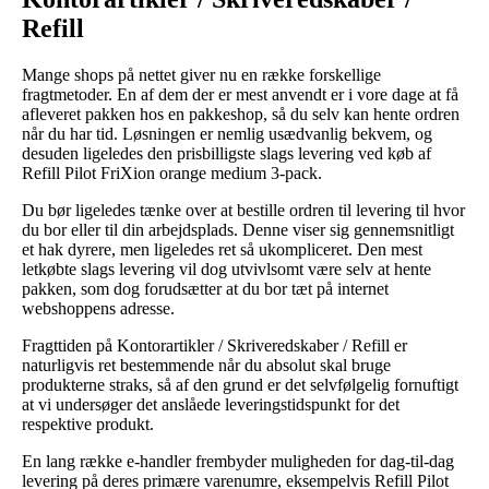
Refill
Mange shops på nettet giver nu en række forskellige
fragtmetoder. En af dem der er mest anvendt er i vore dage at få
afleveret pakken hos en pakkeshop, så du selv kan hente ordren
når du har tid. Løsningen er nemlig usædvanlig bekvem, og
desuden ligeledes den prisbilligste slags levering ved køb af
Refill Pilot FriXion orange medium 3-pack.
Du bør ligeledes tænke over at bestille ordren til levering til hvor
du bor eller til din arbejdsplads. Denne viser sig gennemsnitligt
et hak dyrere, men ligeledes ret så ukompliceret. Den mest
letkøbte slags levering vil dog utvivlsomt være selv at hente
pakken, som dog forudsætter at du bor tæt på internet
webshoppens adresse.
Fragttiden på Kontorartikler / Skriveredskaber / Refill er
naturligvis ret bestemmende når du absolut skal bruge
produkterne straks, så af den grund er det selvfølgelig fornuftigt
at vi undersøger det anslåede leveringstidspunkt for det
respektive produkt.
En lang række e-handler frembyder muligheden for dag-til-dag
levering på deres primære varenumre, eksempelvis Refill Pilot