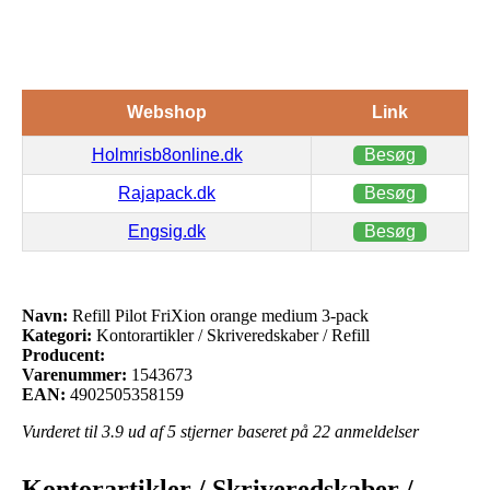
Webshop
Link
Holmrisb8online.dk
Besøg
Rajapack.dk
Besøg
Engsig.dk
Besøg
Navn:
Refill Pilot FriXion orange medium 3-pack
Kategori:
Kontorartikler / Skriveredskaber / Refill
Producent:
Varenummer:
1543673
EAN:
4902505358159
Vurderet til
3.9
ud af 5 stjerner baseret på
22
anmeldelser
Kontorartikler / Skriveredskaber /