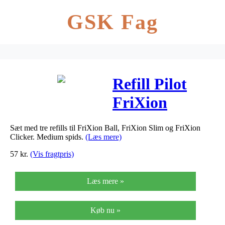
GSK Fag
Refill Pilot
FriXion
orange
Sæt med tre refills til FriXion Ball, FriXion Slim og FriXion
medium 3-
Clicker. Medium spids.
(Læs mere)
pack
57
kr.
(Vis fragtpris)
Læs mere »
Køb nu »