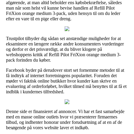
afgørende, at man altid beholder ens købsbekræftelse, således
man når som helst vil kunne bevise handlen af Refill Pilot
FriXion orange medium 3-pack, uden hensyn til om du leder
efter en vare til en pige eller dreng.
Trustpilot tilbyder dig sådan set anstændige muligheder for at
eksaminere en længere række andre konsumenters vurderinger
og derfor er det prisværdigt, at du bliver klogere på
webshoppens kritik af Refill Pilot FriXion orange medium 3-
pack forinden du køber.
Facebook byder på derudover stort set fornemme metoder til at
få indtryk af internet forretningens popularitet. Foruden det
møder vi faktisk online butikker hvor kunder kan skrive en
evaluering af ordreforløbet, hvilket tilmed må benyttes til at få et
indblik i kundernes tilfredshed.
Denne side er finansieret af annoncer. Vi har et fast samarbejde
med en masse online outlets hvor vi præsenterer firmaernes
tilbud, og indhenter honorar under forudsætning af at en af de
besøgende på vores website laver et indkøb.