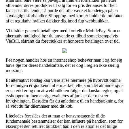
Man skal bare være så påvagt, at ifald en forhandler på nettet
afhænder deres produkter til salg for en pris der anses for helt
fantastisk tiltalende, så burde det ofte være et kendetegn på en
snydagtig e-forhandler. Shopping med kort er imidlertid omfattet
af et regulativ, hvilket dækker dig imod fup webbutikker.
Vi tilråder generelt betalinger med kort eller MobilePay. Som en
alternativ mulighed bør du anvende et tilbud som eksempelvis
ViaBill, såfremt du foretrækker at honorere betalingen over tid.
Før nogen handler hos en internet shop behøver man i og for sig
have øje for deres handelsaftale, det er dog i reglen ikke særlig
morsomt.
Et alternativt forslag kan være at se nærmere på hvorvidt online
forretningen er godkendt af e-mærket, eftersom det almindeligvis
er en erklæring om at webbutikken følger de danske regler, og at
e-shoppen rutinemæssigt evalueres af jurister der mestrer
lovgivningen. Desuden får du anledning til en håndsrækning, for
så vidt du får dilemmaer med dit køb.
Ligeledes foreslåes det at man er hensynstagende til de
fundamentale bestemmelser der kan influere på handlen, som for
eksempel den returret butikken har. I den relation er det tillige