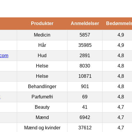
Produkter
Anmeldelser
Bedømmel
Medicin
5857
4,9
Hår
35985
4,9
.com
Hud
2891
4,8
Helse
8030
4,8
Helse
10871
4,8
Behandlinger
901
4,8
k
Parfumefri
69
4,8
Beauty
41
4,7
Mænd
6942
4,7
Mænd og kvinder
37612
4,7