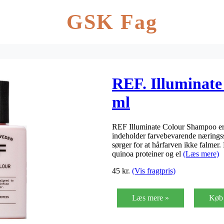
GSK Fag
REF. Illuminat
ml
REF Illuminate Colour Shampoo er id
indeholder farvebevarende næringsst
sørger for at hårfarven ikke falme
quinoa proteiner og el
(Læs mere)
45
kr.
(Vis fragtpris)
Læs mere »
Køb 