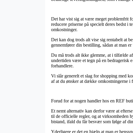
Det har vist sig at være meget problemfrit for
reducere priserne på specielt deres bedst i 
omkostninger.
Det kan dog trods alt vise sig rentabelt at 
gennemfører din bestilling, sådan at man er ve
Du må trods alt ikke glemme, at i tilfælde a
undertiden være et tegn på en bedragerisk e-
forhandlere.
Vi slår generelt et slag for shopping med kor
af at du ønsker at dække omkostningerne i f
Forud for at nogen handler hos en REF butik
Et nemt alternativ kan derfor være at efters
til de officielle regler, og at virksomheden
bistand, ifald du får besvær som følge af din
Yderligere er det en hjælp at man er hensyn