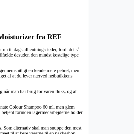
 Moisturizer fra REF
u til dags afhentningssteder, fordi det så
 tilfælde desuden den mindst kostelige type
sig gennemsnitligt en kende mere pebret, men
inget af at du lever nærved netbutikkens
ig når man har brug for varen fluks, og af
minate Colour Shampoo 60 ml, men glem
ren betjent forinden lagermedarbejderne holder
pris. Som alternativ skal man snuppe den mest
maet til at køre varerne til en pakkeshop.