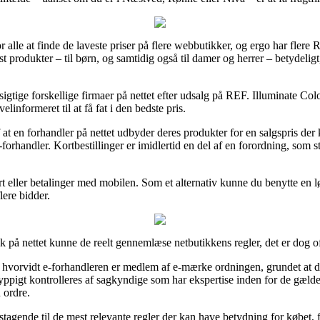
 alle at finde de laveste priser på flere webbutikker, og ergo har flere R
test produkter – til børn, og samtidig også til damer og herrer – betydel
besigtige forskellige firmaer på nettet efter udsalg på REF. Illuminate 
linformeret til at få fat i den bedste pris.
f at en forhandler på nettet udbyder deres produkter for en salgspris der
forhandler. Kortbestillinger er imidlertid en del af en forordning, som 
t eller betalinger med mobilen. Som et alternativ kunne du benytte en løs
lere bidder.
 på nettet kunne de reelt gennemlæse netbutikkens regler, det er dog of
e hvorvidt e-forhandleren er medlem af e-mærke ordningen, grundet at det
 hyppigt kontrolleres af sagkyndige som har ekspertise inden for de gælde
 ordre.
stagende til de mest relevante regler der kan have betydning for købet,