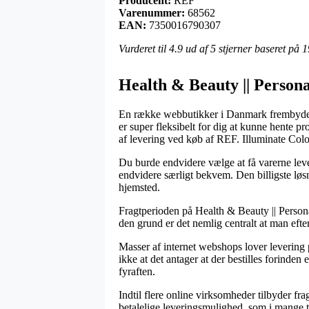
Producent:
REF
Varenummer:
68562
EAN:
7350016790307
Vurderet til
4.9
ud af 5 stjerner baseret på
1
Health & Beauty || Persona
En række webbutikker i Danmark frembyder nu
er super fleksibelt for dig at kunne hente p
af levering ved køb af REF. Illuminate Co
Du burde endvidere vælge at få varerne lever
endvidere særligt bekvem. Den billigste løsn
hjemsted.
Fragtperioden på Health & Beauty || Personal
den grund er det nemlig centralt at man ef
Masser af internet webshops lover leveri
ikke at det antager at der bestilles forinden
fyraften.
Indtil flere online virksomheder tilbyder fra
betalelige leveringsmulighed, som i mange ti