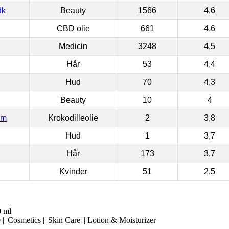
dk
Beauty
1566
4,6
CBD olie
661
4,6
Medicin
3248
4,5
Hår
53
4,4
Hud
70
4,3
Beauty
10
4
om
Krokodilleolie
2
3,8
Hud
1
3,7
Hår
173
3,7
Kvinder
51
2,5
0 ml
|| Cosmetics || Skin Care || Lotion & Moisturizer