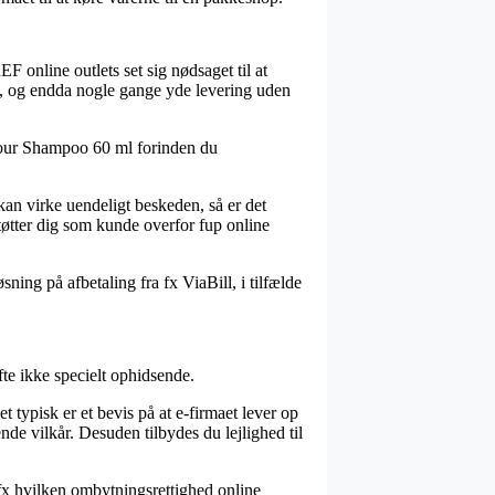
EF online outlets set sig nødsaget til at
igt, og endda nogle gange yde levering uden
Colour Shampoo 60 ml forinden du
 kan virke uendeligt beskeden, så er det
støtter dig som kunde overfor fup online
ning på afbetaling fra fx ViaBill, i tilfælde
te ikke specielt ophidsende.
 typisk er et bevis på at e-firmaet lever op
nde vilkår. Desuden tilbydes du lejlighed til
 fx hvilken ombytningsrettighed online