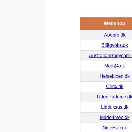
Webshop
Apopro.dk
Billigvoks.dk
AustralianBodycare
Med24.dk
Helsebixen.dk
Cerix.dk
UdenParfume.d
Lidtluksus.dk
Made4men.dk
NiceHair.dk