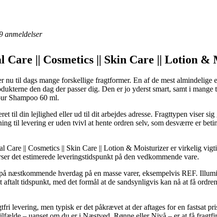
9
anmeldelser
l Care || Cosmetics || Skin Care || Lotion &
 til dags mange forskellige fragtformer. En af de mest almindelige er n
rodukterne den dag der passer dig. Den er jo yderst smart, samt i mange
lour Shampoo 60 ml.
et til din lejlighed eller ud til dit arbejdes adresse. Fragttypen viser 
ing til levering er uden tvivl at hente ordren selv, som desværre er bet
 Care || Cosmetics || Skin Care || Lotion & Moisturizer er virkelig vigt
terser det estimerede leveringstidspunkt på den vedkommende vare.
ng på næstkommende hverdag på en masse varer, eksempelvis REF. Illu
 et aftalt tidspunkt, med det formål at de sandsynligvis kan nå at få ord
gtfri levering, men typisk er det påkrævet at der aftages for en fastsat 
lfælde – uanset om du er i Næstved, Rønne eller Nivå – er at få fragtfir