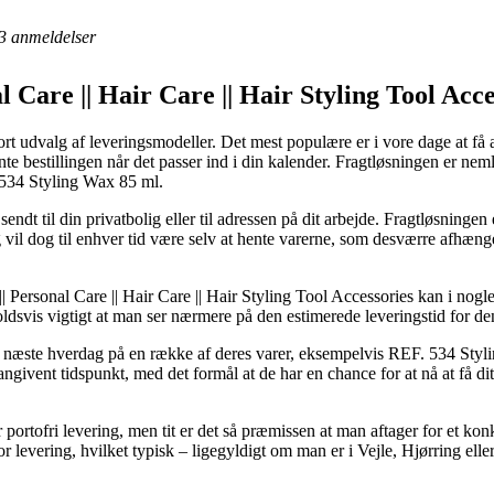
3
anmeldelser
l Care || Hair Care || Hair Styling Tool Acc
stort udvalg af leveringsmodeller. Det mest populære er i vore dage at f
ente bestillingen når det passer ind i din kalender. Fragtløsningen er ne
. 534 Styling Wax 85 ml.
endt til din privatbolig eller til adressen på dit arbejde. Fragtløsningen 
g vil dog til enhver tid være selv at hente varerne, som desværre afhæng
Personal Care || Hair Care || Hair Styling Tool Accessories kan i nogle 
oldsvis vigtigt at man ser nærmere på den estimerede leveringstid for de
på næste hverdag på en række af deres varer, eksempelvis REF. 534 Styl
angivent tidspunkt, med det formål at de har en chance for at nå at få di
er portofri levering, men tit er det så præmissen at man aftager for et k
evering, hvilket typisk – ligegyldigt om man er i Vejle, Hjørring eller Jy