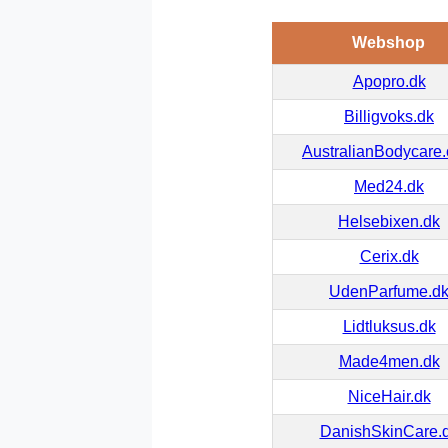
Webshop
Apopro.dk
Billigvoks.dk
AustralianBodycare
Med24.dk
Helsebixen.dk
Cerix.dk
UdenParfume.d
Lidtluksus.dk
Made4men.dk
NiceHair.dk
DanishSkinCare.