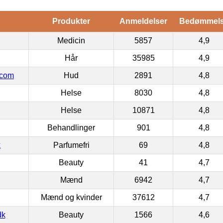
Produkter
Anmeldelser
Bedømmel
Medicin
5857
4,9
Hår
35985
4,9
.com
Hud
2891
4,8
Helse
8030
4,8
Helse
10871
4,8
Behandlinger
901
4,8
k
Parfumefri
69
4,8
Beauty
41
4,7
Mænd
6942
4,7
Mænd og kvinder
37612
4,7
dk
Beauty
1566
4,6