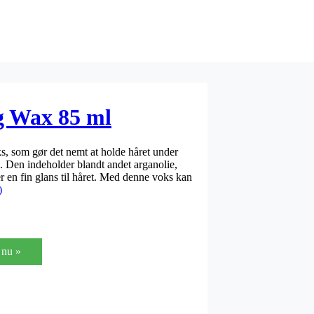
g Wax 85 ml
, som gør det nemt at holde håret under
d. Den indeholder blandt andet arganolie,
er en fin glans til håret. Med denne voks kan
)
nu »