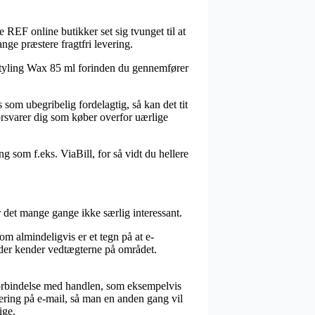
ke REF online butikker set sig tvunget til at
nge præstere fragtfri levering.
4 Styling Wax 85 ml forinden du gennemfører
 som ubegribelig fordelagtig, så kan det tit
forsvarer dig som køber overfor uærlige
g som f.eks. ViaBill, for så vidt du hellere
 det mange gange ikke særlig interessant.
 almindeligvis er et tegn på at e-
 der kender vedtægterne på området.
.
forbindelse med handlen, som eksempelvis
tering på e-mail, så man en anden gang vil
ige.