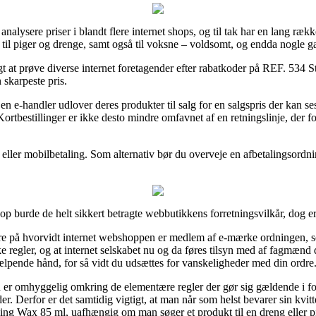
 analysere priser i blandt flere internet shops, og til tak har en lang ræk
til piger og drenge, samt også til voksne – voldsomt, og endda nogle ga
stigt at prøve diverse internet foretagender efter rabatkoder på REF. 53
 skarpeste pris.
n e-handler udlover deres produkter til salg for en salgspris der kan ses
ortbestillinger er ikke desto mindre omfavnet af en retningslinje, der 
eller mobilbetaling. Som alternativ bør du overveje en afbetalingsordnin
 burde de helt sikkert betragte webbutikkens forretningsvilkår, dog er
re på hvorvidt internet webshoppen er medlem af e-mærke ordningen, som
 regler, og at internet selskabet nu og da føres tilsyn med af fagmænd
lpende hånd, for så vidt du udsættes for vanskeligheder med din ordre
en er omhyggelig omkring de elementære regler der gør sig gældende i 
r. Derfor er det samtidig vigtigt, at man når som helst bevarer sin kvit
ling Wax 85 ml, uafhængig om man søger et produkt til en dreng eller p