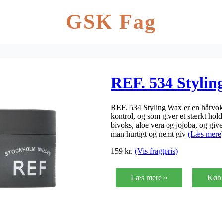
GSK Fag
REF. 534 Stylin
REF. 534 Styling Wax er en hårvoks
kontrol, og som giver et stærkt hol
bivoks, aloe vera og jojoba, og giv
man hurtigt og nemt giv
(Læs mere
159
kr.
(Vis fragtpris)
Læs mere »
Køb 