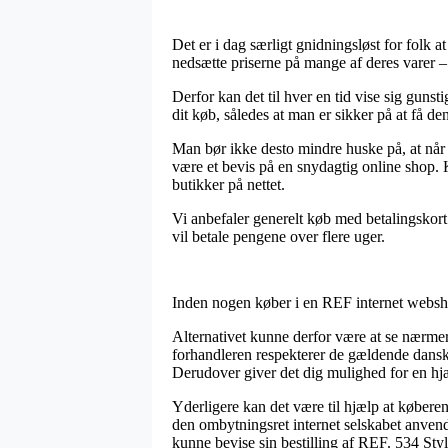
Det er i dag særligt gnidningsløst for folk at
nedsætte priserne på mange af deres varer – 
Derfor kan det til hver en tid vise sig gun
dit køb, således at man er sikker på at få den
Man bør ikke desto mindre huske på, at når e
være et bevis på en snydagtig online shop. K
butikker på nettet.
Vi anbefaler generelt køb med betalingskort 
vil betale pengene over flere uger.
Inden nogen køber i en REF internet webshop
Alternativet kunne derfor være at se nærme
forhandleren respekterer de gældende danske
Derudover giver det dig mulighed for en hjæ
Yderligere kan det være til hjælp at køber
den ombytningsret internet selskabet anvende
kunne bevise sin bestilling af REF. 534 Sty