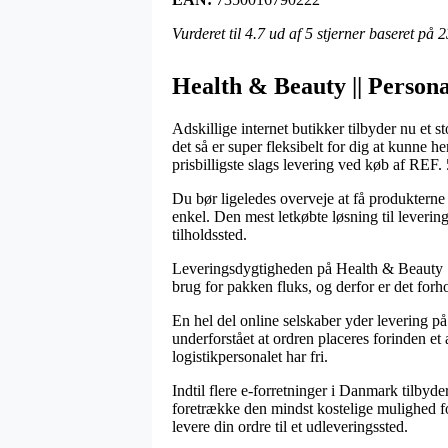
Vurderet til
4.7
ud af 5 stjerner baseret på
2
Health & Beauty || Persona
Adskillige internet butikker tilbyder nu et 
det så er super fleksibelt for dig at kunne h
prisbilligste slags levering ved køb af REF
Du bør ligeledes overveje at få produkterne s
enkel. Den mest letkøbte løsning til leverin
tilholdssted.
Leveringsdygtigheden på Health & Beauty || 
brug for pakken fluks, og derfor er det forh
En hel del online selskaber yder levering 
underforstået at ordren placeres forinden et 
logistikpersonalet har fri.
Indtil flere e-forretninger i Danmark tilbyd
foretrække den mindst kostelige mulighed for l
levere din ordre til et udleveringssted.