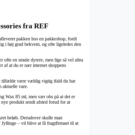
essories fra REF
å afleveret pakken hos en pakkeshop, fordi
mlig i høj grad bekvem, og ofte ligeledes den
er ofte en smule dyrere, men lige så vel ultra
er af at du er nær internet shoppens
tilfælde være vældig vigtig ifald du har
n aktuelle vare.
ing Wax 85 ml, men vær obs på at det er
t nye produkt sendt afsted forud for at
onkret beløb. Derudover skulle man
llinge – vil blive at få fragtfirmaet til at