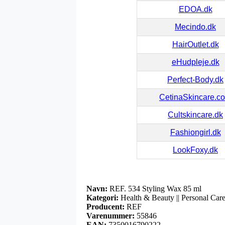
EDOA.dk
Mecindo.dk
HairOutlet.dk
eHudpleje.dk
Perfect-Body.dk
CetinaSkincare.c
Cultskincare.dk
Fashiongirl.dk
LookFoxy.dk
Navn:
REF. 534 Styling Wax 85 ml
Kategori:
Health & Beauty || Personal Care 
Producent:
REF
Varenummer:
55846
EAN:
7350016790222