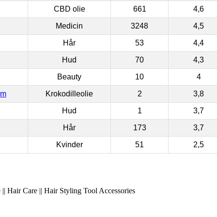
CBD olie
661
4,6
Medicin
3248
4,5
Hår
53
4,4
Hud
70
4,3
Beauty
10
4
om
Krokodilleolie
2
3,8
Hud
1
3,7
Hår
173
3,7
Kvinder
51
2,5
|| Hair Care || Hair Styling Tool Accessories