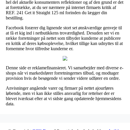
hel del aktuelle konsumenters reflektioner og af den grund er det
at foretrække, at du ser nærmere på internet firmaets kritik af
REF. 241 Get it Straight 125 ml forinden du lægger din
bestilling.
Facebook forærer dig lignende stort set ønskværdige genveje til
at få et kig ind i netbutikkens troværdighed. Desuden ser vi en
række forretninger på nettet som tilbyder kunderne at publicere
en kritik af deres købsoplevelse, hvilket tillige kan udnyttes til at
fornemme hvor tilfredse kunderne er.
Denne side er reklamefinansieret. Vi samarbejder med diverse e-
shops når vi markedsfører forretningernes tilbud, og modtager
provision hvis de besøgende vi sender videre udfører en ordre.
Anvisninger angående varer og firmaer på nettet ajourføres
løbende, men vi kan ikke stilles ansvarlig for rettelser der er
blevet iværksat efter at vi sidste gang opdaterede hjemmesidens
data.