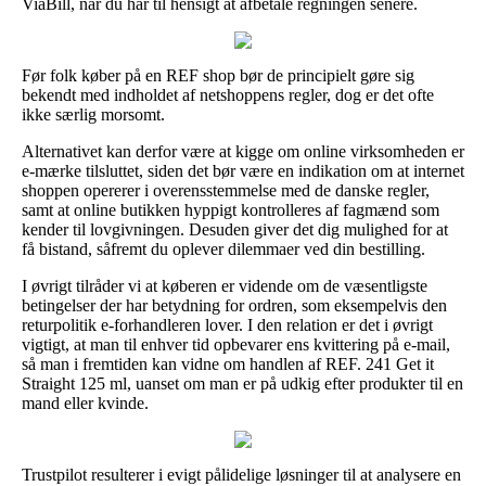
ViaBill, når du har til hensigt at afbetale regningen senere.
Før folk køber på en REF shop bør de principielt gøre sig
bekendt med indholdet af netshoppens regler, dog er det ofte
ikke særlig morsomt.
Alternativet kan derfor være at kigge om online virksomheden er
e-mærke tilsluttet, siden det bør være en indikation om at internet
shoppen opererer i overensstemmelse med de danske regler,
samt at online butikken hyppigt kontrolleres af fagmænd som
kender til lovgivningen. Desuden giver det dig mulighed for at
få bistand, såfremt du oplever dilemmaer ved din bestilling.
I øvrigt tilråder vi at køberen er vidende om de væsentligste
betingelser der har betydning for ordren, som eksempelvis den
returpolitik e-forhandleren lover. I den relation er det i øvrigt
vigtigt, at man til enhver tid opbevarer ens kvittering på e-mail,
så man i fremtiden kan vidne om handlen af REF. 241 Get it
Straight 125 ml, uanset om man er på udkig efter produkter til en
mand eller kvinde.
Trustpilot resulterer i evigt pålidelige løsninger til at analysere en