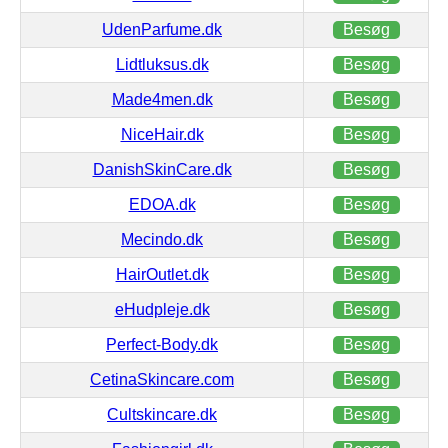
UdenParfume.dk
Besøg
Lidtluksus.dk
Besøg
Made4men.dk
Besøg
NiceHair.dk
Besøg
DanishSkinCare.dk
Besøg
EDOA.dk
Besøg
Mecindo.dk
Besøg
HairOutlet.dk
Besøg
eHudpleje.dk
Besøg
Perfect-Body.dk
Besøg
CetinaSkincare.com
Besøg
Cultskincare.dk
Besøg