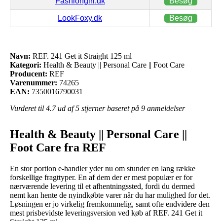
Fashiongirl.dk
Besøg
LookFoxy.dk
Besøg
Navn:
REF. 241 Get it Straight 125 ml
Kategori:
Health & Beauty || Personal Care || Foot Care
Producent:
REF
Varenummer:
74265
EAN:
7350016790031
Vurderet til
4.7
ud af 5 stjerner baseret på
9
anmeldelser
Health & Beauty || Personal Care ||
Foot Care fra REF
En stor portion e-handler yder nu om stunder en lang række
forskellige fragttyper. En af dem der er mest populær er for
nærværende levering til et afhentningssted, fordi du dermed
nemt kan hente de nyindkøbte varer når du har mulighed for det.
Løsningen er jo virkelig fremkommelig, samt ofte endvidere den
mest prisbevidste leveringsversion ved køb af REF. 241 Get it