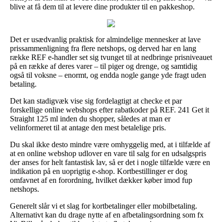
blive at få dem til at levere dine produkter til en pakkeshop.
Det er usædvanlig praktisk for almindelige mennesker at lave
prissammenligning fra flere netshops, og derved har en lang
række REF e-handler set sig tvunget til at nedbringe prisniveauet
på en række af deres varer – til piger og drenge, og samtidig
også til voksne – enormt, og endda nogle gange yde fragt uden
betaling.
Det kan stadigvæk vise sig fordelagtigt at checke et par
forskellige online webshops efter rabatkoder på REF. 241 Get it
Straight 125 ml inden du shopper, således at man er
velinformeret til at antage den mest betalelige pris.
Du skal ikke desto mindre være omhyggelig med, at i tilfælde af
at en online webshop udlover en vare til salg for en udsalgspris
der anses for helt fantastisk lav, så er det i nogle tilfælde være en
indikation på en uoprigtig e-shop. Kortbestillinger er dog
omfavnet af en forordning, hvilket dækker køber imod fup
netshops.
Generelt slår vi et slag for kortbetalinger eller mobilbetaling.
Alternativt kan du drage nytte af en afbetalingsordning som fx