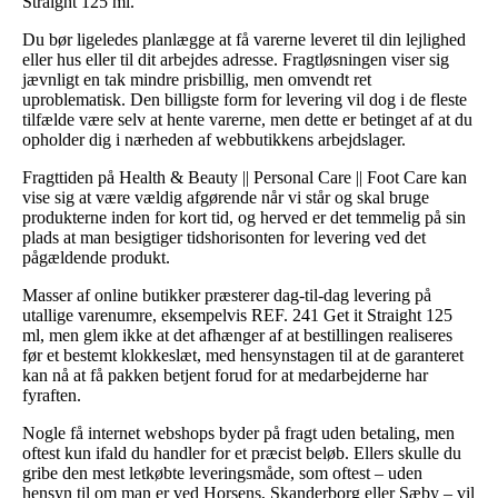
Straight 125 ml.
Du bør ligeledes planlægge at få varerne leveret til din lejlighed
eller hus eller til dit arbejdes adresse. Fragtløsningen viser sig
jævnligt en tak mindre prisbillig, men omvendt ret
uproblematisk. Den billigste form for levering vil dog i de fleste
tilfælde være selv at hente varerne, men dette er betinget af at du
opholder dig i nærheden af webbutikkens arbejdslager.
Fragttiden på Health & Beauty || Personal Care || Foot Care kan
vise sig at være vældig afgørende når vi står og skal bruge
produkterne inden for kort tid, og herved er det temmelig på sin
plads at man besigtiger tidshorisonten for levering ved det
pågældende produkt.
Masser af online butikker præsterer dag-til-dag levering på
utallige varenumre, eksempelvis REF. 241 Get it Straight 125
ml, men glem ikke at det afhænger af at bestillingen realiseres
før et bestemt klokkeslæt, med hensynstagen til at de garanteret
kan nå at få pakken betjent forud for at medarbejderne har
fyraften.
Nogle få internet webshops byder på fragt uden betaling, men
oftest kun ifald du handler for et præcist beløb. Ellers skulle du
gribe den mest letkøbte leveringsmåde, som oftest – uden
hensyn til om man er ved Horsens, Skanderborg eller Sæby – vil