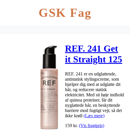
GSK Fag
REF. 241 Get
it Straight 125
ml
REF. 241 er en udglattende,
antistatisk stylingscreme, som
hjælper dig med at udglatte dit
hår, og reducere statisk
elektricitet. Med sit høje indhold
af quinoa proteiner, får dit
nyglattede hår, en beskyttende
barriere mod fugtigt vejr, så det
ikke krøll
(Læs mere)
159
kr.
(Vis fragtpris)