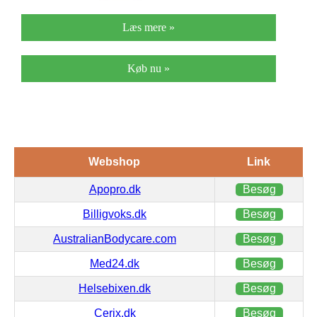
Læs mere »
Køb nu »
Webshop
Link
Apopro.dk
Besøg
Billigvoks.dk
Besøg
AustralianBodycare.com
Besøg
Med24.dk
Besøg
Helsebixen.dk
Besøg
Cerix.dk
Besøg