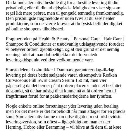
Du kunne alternativt beslutte dig for at bestille levering til din
privatbolig eller til din arbejdsplads. Muligheden viser sig som
regel lidt mere pebret, men til gengæld temmelig fremkommelig.
Den prisbilligste fragtmetode er uden tvivl at du selv henter
produkterne, som desværre kræver at du fysisk befinder dig tæt
på online shoppens tilholdssted.
Fragtperioden på Health & Beauty || Personal Care || Hair Care ||
Shampoo & Conditioner er usædvanlig udslagsgivende forudsat
vi behøver ordren øjeblikkeligt, og af den grund er det nemlig
meningsfuldt at man dobbelttjekker det forventede
leveringstidspunkt ved den vedkommende vare.
Størstedelen af e-butikker i Danmark garanterer dag-til-dag
levering på deres bedst sælgende varer, eksempelvis Redken
Curvaceous Full Swirl Cream Serum 150 ml, men vær
påpasselig da det beroer på at ordren placeres inden et besluttet
tidspunkt, så de har udsigt til at kunne nå at få ordren hen til
fragtfirmaet forud for at pakkemedarbejderne har fyraften.
Nogle enkelte online forretninger yder levering uden betaling,
men for det meste er det forbeholdt når man aftager for en præcis
sum. Som alternativ kunne man udse dig den mest prisbevidste
leveringsversion, som oftest – ligegyldigt om man er nær
Herning, Hobro eller Bramming – vil blive at få dem til at køre