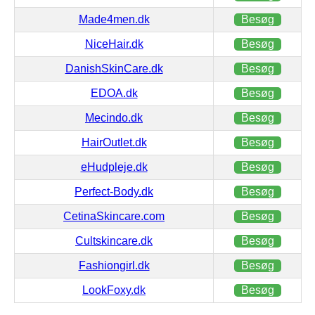
Made4men.dk
Besøg
NiceHair.dk
Besøg
DanishSkinCare.dk
Besøg
EDOA.dk
Besøg
Mecindo.dk
Besøg
HairOutlet.dk
Besøg
eHudpleje.dk
Besøg
Perfect-Body.dk
Besøg
CetinaSkincare.com
Besøg
Cultskincare.dk
Besøg
Fashiongirl.dk
Besøg
LookFoxy.dk
Besøg