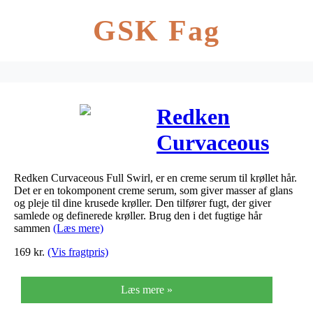
GSK Fag
Redken
Curvaceous
Full Swirl
Redken Curvaceous Full Swirl, er en creme serum til krøllet hår.
Cream Serum
Det er en tokomponent creme serum, som giver masser af glans
og pleje til dine krusede krøller. Den tilfører fugt, der giver
150 ml
samlede og definerede krøller. Brug den i det fugtige hår
sammen
(Læs mere)
169
kr.
(Vis fragtpris)
Læs mere »