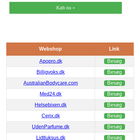
Køb nu »
Webshop
Link
Apopro.dk
Besøg
Billigvoks.dk
Besøg
AustralianBodycare.com
Besøg
Med24.dk
Besøg
Helsebixen.dk
Besøg
Cerix.dk
Besøg
UdenParfume.dk
Besøg
Lidtluksus.dk
Besøg