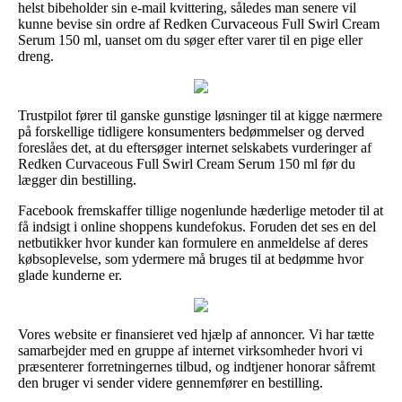
helst bibeholder sin e-mail kvittering, således man senere vil
kunne bevise sin ordre af Redken Curvaceous Full Swirl Cream
Serum 150 ml, uanset om du søger efter varer til en pige eller
dreng.
Trustpilot fører til ganske gunstige løsninger til at kigge nærmere
på forskellige tidligere konsumenters bedømmelser og derved
foreslåes det, at du eftersøger internet selskabets vurderinger af
Redken Curvaceous Full Swirl Cream Serum 150 ml før du
lægger din bestilling.
Facebook fremskaffer tillige nogenlunde hæderlige metoder til at
få indsigt i online shoppens kundefokus. Foruden det ses en del
netbutikker hvor kunder kan formulere en anmeldelse af deres
købsoplevelse, som ydermere må bruges til at bedømme hvor
glade kunderne er.
Vores website er finansieret ved hjælp af annoncer. Vi har tætte
samarbejder med en gruppe af internet virksomheder hvori vi
præsenterer forretningernes tilbud, og indtjener honorar såfremt
den bruger vi sender videre gennemfører en bestilling.