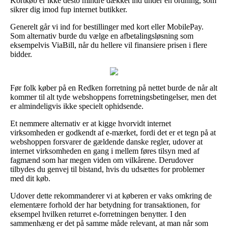
Kortkøb er ikke desto mindre dækket ind under en ordning, som
sikrer dig imod fup internet butikker.
Generelt går vi ind for bestillinger med kort eller MobilePay.
Som alternativ burde du vælge en afbetalingsløsning som
eksempelvis ViaBill, når du hellere vil finansiere prisen i flere
bidder.
Før folk køber på en Redken forretning på nettet burde de når alt
kommer til alt tyde webshoppens forretningsbetingelser, men det
er almindeligvis ikke specielt ophidsende.
Et nemmere alternativ er at kigge hvorvidt internet
virksomheden er godkendt af e-mærket, fordi det er et tegn på at
webshoppen forsvarer de gældende danske regler, udover at
internet virksomheden en gang i mellem føres tilsyn med af
fagmænd som har megen viden om vilkårene. Derudover
tilbydes du genvej til bistand, hvis du udsættes for problemer
med dit køb.
Udover dette rekommanderer vi at køberen er vaks omkring de
elementære forhold der har betydning for transaktionen, for
eksempel hvilken returret e-forretningen benytter. I den
sammenhæng er det på samme måde relevant, at man når som